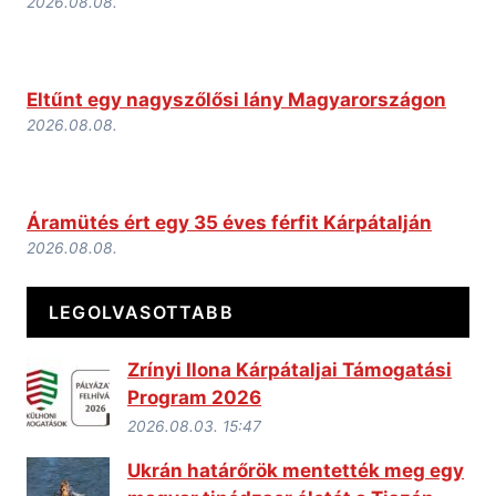
2026.08.08.
Eltűnt egy nagyszőlősi lány Magyarországon
2026.08.08.
Áramütés ért egy 35 éves férfit Kárpátalján
2026.08.08.
LEGOLVASOTTABB
Zrínyi Ilona Kárpátaljai Támogatási
Program 2026
2026.08.03. 15:47
Ukrán határőrök mentették meg egy