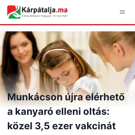
Skip
to
content
Munkácson újra elérhető
a kanyaró elleni oltás:
közel 3,5 ezer vakcinát