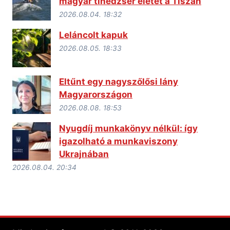
magyar tinédzser életét a Tiszán
2026.08.04. 18:32
Leláncolt kapuk
2026.08.05. 18:33
Eltűnt egy nagyszőlősi lány
Magyarországon
2026.08.08. 18:53
Nyugdíj munkakönyv nélkül: így
igazolható a munkaviszony
Ukrajnában
2026.08.04. 20:34