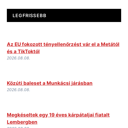
LEGFRISSEBB
Az EU fokozott tényellenőrzést vár el a Metától
és a TikToktól
2026.08.08.
Közúti baleset a Munkácsi járásban
2026.08.08.
Megkéseltek egy 19 éves kárpátaljai fiatalt
Lembergben