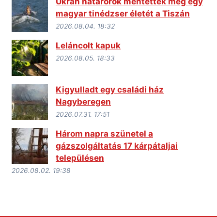
Ukrán határőrök mentették meg egy
magyar tinédzser életét a Tiszán
2026.08.04. 18:32
Leláncolt kapuk
2026.08.05. 18:33
Kigyulladt egy családi ház
Nagyberegen
2026.07.31. 17:51
Három napra szünetel a
gázszolgáltatás 17 kárpátaljai
településen
2026.08.02. 19:38