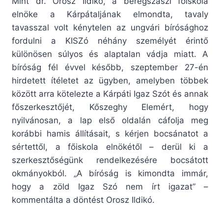
Mint dr. Orosz Ildikó, a beregszászi főiskola
elnöke a Kárpátaljának elmondta, tavaly
tavasszal volt kénytelen az ungvári bírósághoz
fordulni a KISZó néhány személyét érintő
különösen súlyos és alaptalan vádja miatt. A
bíróság fél évvel később, szeptember 27-én
hirdetett ítéletet az ügyben, amelyben többek
között arra kötelezte a Kárpáti Igaz Szót és annak
főszerkesztőjét, Kőszeghy Elemért, hogy
nyilvánosan, a lap első oldalán cáfolja meg
korábbi hamis állításait, s kérjen bocsánatot a
sértettől, a főiskola elnökétől – derül ki a
szerkesztőségünk rendelkezésére bocsátott
okmányokból. „A bíróság is kimondta immár,
hogy a zöld Igaz Szó nem írt igazat” –
kommentálta a döntést Orosz Ildikó.