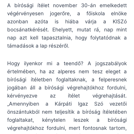
A bírósági ítélet november 30-án emelkedett
végérvényesen jogerőre, a főiskola elnöke
azonban azóta is hiába várja a KISZó
bocsánatkérését. Ehelyett, mutat rá, nap mint
nap azt kell tapasztalnia, hogy folytatódnak a
támadások a lap részéről.
Hogy ilyenkor mi a teendő? A jogszabályok
értelmében, ha az alperes nem tesz eleget a
bírósági ítéletben foglaltaknak, a felperesnek
jogában áll a bírósági végrehajtókhoz fordulni,
kérvényezve az ítélet végrehajtását.
„Amennyiben a Kárpáti Igaz Szó vezetői
önszántukból nem teljesítik a bíróság ítéletében
foglaltakat, kénytelen leszek a bírósági
végrehajtókhoz fordulni, mert fontosnak tartom,