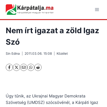
Skip
to
content
Nem írt igazat a zöld Igaz
Szó
Sin Edina
2011.03.06. 15:08
Közélet
Úgy tűnik, az Ukrajnai Magyar Demokrata
Szövetség (UMDSZ) szócsövénél, a Kárpáti Igaz