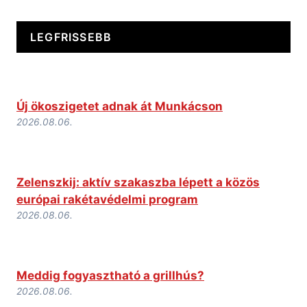
LEGFRISSEBB
Új ökoszigetet adnak át Munkácson
2026.08.06.
Zelenszkij: aktív szakaszba lépett a közös
európai rakétavédelmi program
2026.08.06.
Meddig fogyasztható a grillhús?
2026.08.06.