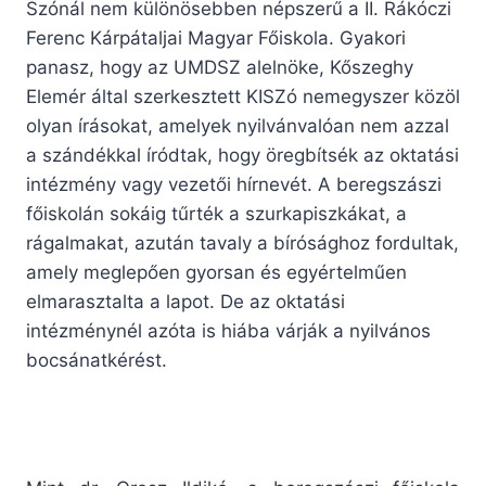
Szónál nem különösebben népszerű a II. Rákóczi
Ferenc Kárpátaljai Magyar Főiskola. Gyakori
panasz, hogy az UMDSZ alelnöke, Kőszeghy
Elemér által szerkesztett KISZó nemegyszer közöl
olyan írásokat, amelyek nyilvánvalóan nem azzal
a szándékkal íródtak, hogy öregbítsék az oktatási
intézmény vagy vezetői hírnevét. A beregszászi
főiskolán sokáig tűrték a szurkapiszkákat, a
rágalmakat, azután tavaly a bírósághoz fordultak,
amely meglepően gyorsan és egyértelműen
elmarasztalta a lapot. De az oktatási
intézménynél azóta is hiába várják a nyilvános
bocsánatkérést.