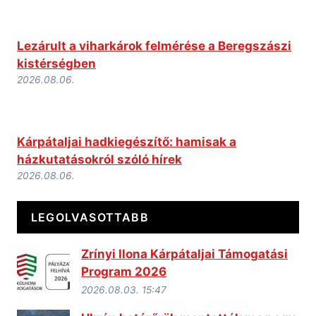
Lezárult a viharkárok felmérése a Beregszászi
kistérségben
2026.08.06.
Kárpátaljai hadkiegészítő: hamisak a
házkutatásokról szóló hírek
2026.08.06.
LEGOLVASOTTABB
Zrínyi Ilona Kárpátaljai Támogatási
Program 2026
2026.08.03. 15:47