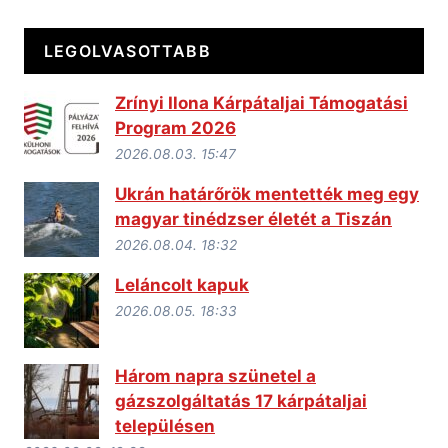
LEGOLVASOTTABB
Zrínyi Ilona Kárpátaljai Támogatási
Program 2026
2026.08.03. 15:47
Ukrán határőrök mentették meg egy
magyar tinédzser életét a Tiszán
2026.08.04. 18:32
Leláncolt kapuk
2026.08.05. 18:33
Három napra szünetel a
gázszolgáltatás 17 kárpátaljai
településen