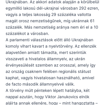
Ukrajnában. Az akkori adatok alapján a körülbelül
egymillió lakosú dél-ukrajnai városban 292 ezren,
vagyis a teljes lakosság 29 százaléka vallotta
magát orosz nemzetiségűnek, míg ukránnak 61
százalék. Más nemzetiség aránya nem éri el a 10
százalékot a városban.
A parlamenti választások előtt álló Ukrajnában
komoly vihart kavart a nyelvtörvény. Az ellenzék
alapvetően amiatt támadta, mert szerintük
visszaveti a hivatalos államnyelv, az ukrán
érvényesülését szemben az orosszal, amely így
az ország csaknem felében regionális státust
kaphat, vagyis hivatalosan használható, amivel
de facto második államnyelvvé válik.
A törvény múlt pénteken lépett hatályba, két
nappal azután, hogy Viktor Janukovics elnök
aláírta annak ellenére, hogy – mint hangoztatta –