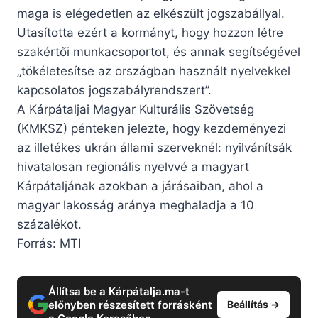
maga is elégedetlen az elkészült jogszabállyal.
Utasította ezért a kormányt, hogy hozzon létre
szakértői munkacsoportot, és annak segítségével
„tökéletesítse az országban használt nyelvekkel
kapcsolatos jogszabályrendszert”.
A Kárpátaljai Magyar Kulturális Szövetség
(KMKSZ) pénteken jelezte, hogy kezdeményezi
az illetékes ukrán állami szerveknél: nyilvánítsák
hivatalosan regionális nyelvvé a magyart
Kárpátaljának azokban a járásaiban, ahol a
magyar lakosság aránya meghaladja a 10
százalékot.
Forrás: MTI
Állítsa be a Kárpátalja.ma-t
előnyben részesített forrásként
Beállítás →