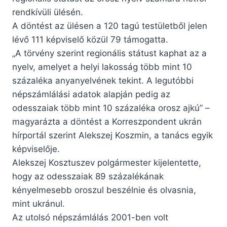
rendkívüli ülésén.
A döntést az ülésen a 120 tagú testületből jelen
lévő 111 képviselő közül 79 támogatta.
„A törvény szerint regionális státust kaphat az a
nyelv, amelyet a helyi lakosság több mint 10
százaléka anyanyelvének tekint. A legutóbbi
népszámlálási adatok alapján pedig az
odesszaiak több mint 10 százaléka orosz ajkú” –
magyarázta a döntést a Korreszpondent ukrán
hírportál szerint Alekszej Koszmin, a tanács egyik
képviselője.
Alekszej Kosztuszev polgármester kijelentette,
hogy az odesszaiak 89 százalékának
kényelmesebb oroszul beszélnie és olvasnia,
mint ukránul.
Az utolsó népszámlálás 2001-ben volt