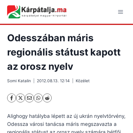
Skip
to
content
Odesszában máris
regionális státust kapott
az orosz nyelv
Somi Katalin
2012.08.13. 12:14
Közélet
Alighogy hatályba lépett az új ukrán nyelvtörvény,
Odessza városi tanácsa máris megszavazta a
regionális státust az orosz nyelv számára hétfői