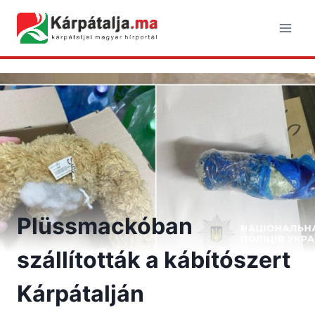
Skip
to
content
Plüssmackóban
szállították a kábítószert
Kárpátalján