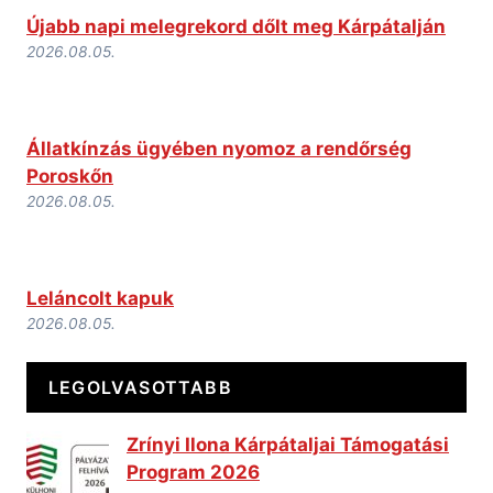
Újabb napi melegrekord dőlt meg Kárpátalján
2026.08.05.
Állatkínzás ügyében nyomoz a rendőrség
Poroskőn
2026.08.05.
Leláncolt kapuk
2026.08.05.
LEGOLVASOTTABB
Zrínyi Ilona Kárpátaljai Támogatási
Program 2026