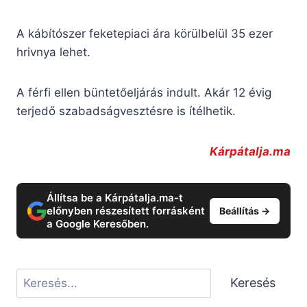
A kábítószer feketepiaci ára körülbelül 35 ezer
hrivnya lehet.
A férfi ellen büntetőeljárás indult. Akár 12 évig
terjedő szabadságvesztésre is ítélhetik.
Kárpátalja.ma
Állítsa be a Kárpátalja.ma-t
előnyben részesített forrásként
Beállítás →
a Google Keresőben.
Keresés
Keresés