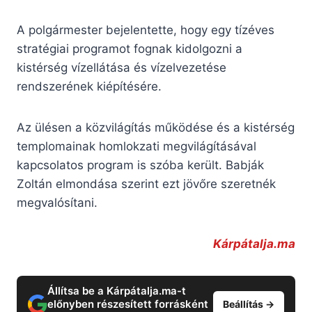
A polgármester bejelentette, hogy egy tízéves
stratégiai programot fognak kidolgozni a
kistérség vízellátása és vízelvezetése
rendszerének kiépítésére.
Az ülésen a közvilágítás működése és a kistérség
templomainak homlokzati megvilágításával
kapcsolatos program is szóba került. Babják
Zoltán elmondása szerint ezt jövőre szeretnék
megvalósítani.
Kárpátalja.ma
Állítsa be a Kárpátalja.ma-t
előnyben részesített forrásként
Beállítás →