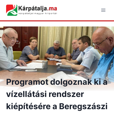
Skip
to
content
Programot dolgoznak ki a
vízellátási rendszer
kiépítésére a Beregszászi