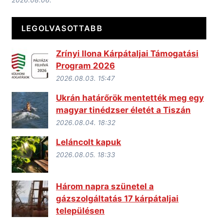
LEGOLVASOTTABB
Zrínyi Ilona Kárpátaljai Támogatási
Program 2026
2026.08.03. 15:47
Ukrán határőrök mentették meg egy
magyar tinédzser életét a Tiszán
2026.08.04. 18:32
Leláncolt kapuk
2026.08.05. 18:33
Három napra szünetel a
gázszolgáltatás 17 kárpátaljai
településen