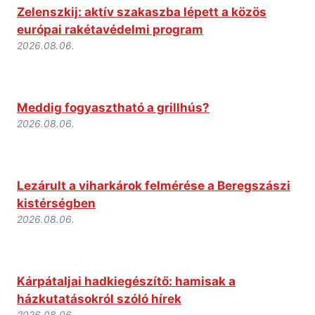
Zelenszkij: aktív szakaszba lépett a közös
európai rakétavédelmi program
2026.08.06.
Meddig fogyasztható a grillhús?
2026.08.06.
Lezárult a viharkárok felmérése a Beregszászi
kistérségben
2026.08.06.
Kárpátaljai hadkiegészítő: hamisak a
házkutatásokról szóló hírek
2026.08.06.