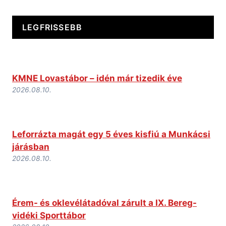
LEGFRISSEBB
KMNE Lovastábor – idén már tizedik éve
2026.08.10.
Leforrázta magát egy 5 éves kisfiú a Munkácsi
járásban
2026.08.10.
Érem- és oklevélátadóval zárult a IX. Bereg-
vidéki Sporttábor