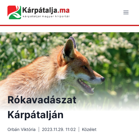
Skip
to
content
Rókavadászat
Kárpátalján
Orbán Viktória
2023.11.29. 11:02
Közélet