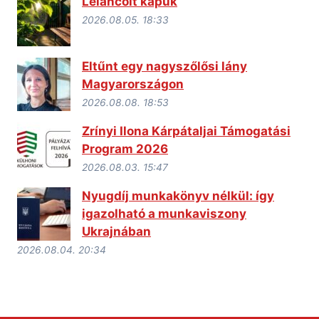
Leláncolt kapuk
2026.08.05. 18:33
Eltűnt egy nagyszőlősi lány
Magyarországon
2026.08.08. 18:53
Zrínyi Ilona Kárpátaljai Támogatási
Program 2026
2026.08.03. 15:47
Nyugdíj munkakönyv nélkül: így
igazolható a munkaviszony
Ukrajnában
2026.08.04. 20:34