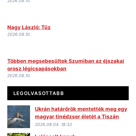
2026.08.10.
Nagy László: Tűz
2026.08.10.
Többen megsebesültek Szumiban az éjszakai
orosz légicsapásokban
2026.08.10.
LEGOLVASOTTABB
Ukrán határőrök mentették meg egy
magyar tinédzser életét a Tiszán
2026.08.04. 18:32