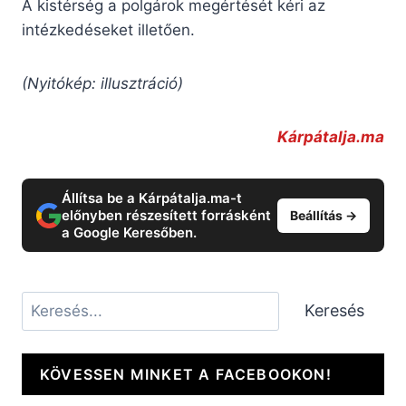
A kistérség a polgárok megértését kéri az
intézkedéseket illetően.
(Nyitókép: illusztráció)
Kárpátalja.ma
Állítsa be a Kárpátalja.ma-t
előnyben részesített forrásként
Beállítás →
a Google Keresőben.
Keresés
Keresés
KÖVESSEN MINKET A FACEBOOKON!