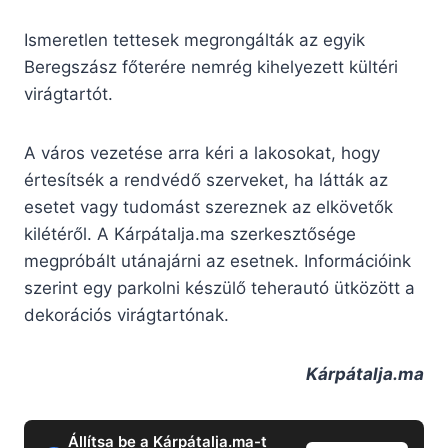
Ismeretlen tettesek megrongálták az egyik
Beregszász főterére nemrég kihelyezett kültéri
virágtartót.
A város vezetése arra kéri a lakosokat, hogy
értesítsék a rendvédő szerveket, ha látták az
esetet vagy tudomást szereznek az elkövetők
kilétéről. A Kárpátalja.ma szerkesztősége
megpróbált utánajárni az esetnek. Információink
szerint egy parkolni készülő teherautó ütközött a
dekorációs virágtartónak.
Kárpátalja.ma
Állítsa be a Kárpátalja.ma-t