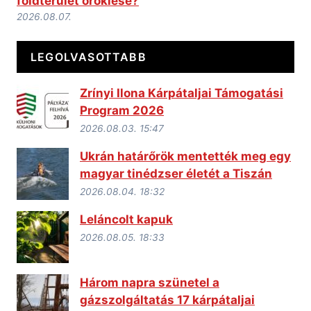
földterület öröklése?
2026.08.07.
LEGOLVASOTTABB
Zrínyi Ilona Kárpátaljai Támogatási
Program 2026
2026.08.03. 15:47
Ukrán határőrök mentették meg egy
magyar tinédzser életét a Tiszán
2026.08.04. 18:32
Leláncolt kapuk
2026.08.05. 18:33
Három napra szünetel a
gázszolgáltatás 17 kárpátaljai