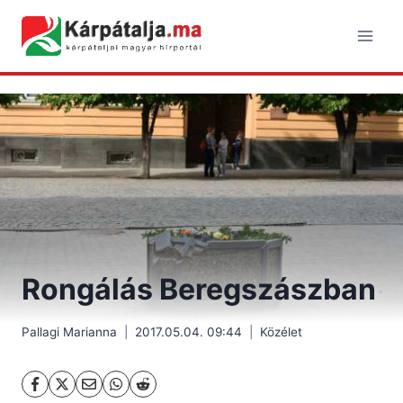
Skip
to
content
Rongálás Beregszászban
Pallagi Marianna
2017.05.04. 09:44
Közélet