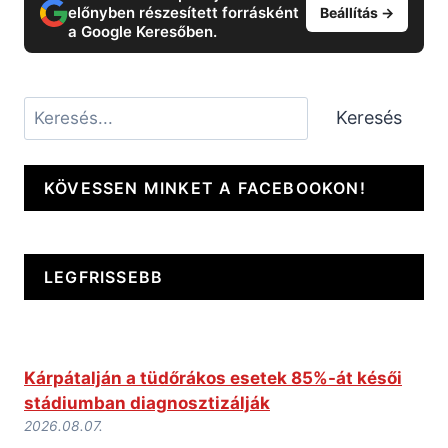
előnyben részesített forrásként
Beállítás →
a Google Keresőben.
Keresés
Keresés
KÖVESSEN MINKET A FACEBOOKON!
LEGFRISSEBB
Kárpátalján a tüdőrákos esetek 85%-át késői
stádiumban diagnosztizálják
2026.08.07.