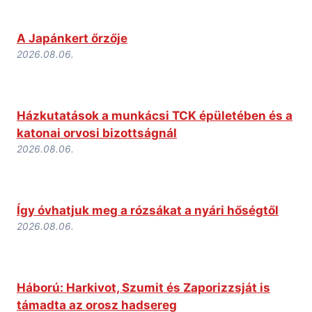
A Japánkert őrzője
2026.08.06.
Házkutatások a munkácsi TCK épületében és a
katonai orvosi bizottságnál
2026.08.06.
Így óvhatjuk meg a rózsákat a nyári hőségtől
2026.08.06.
Háború: Harkivot, Szumit és Zaporizzsját is
támadta az orosz hadsereg