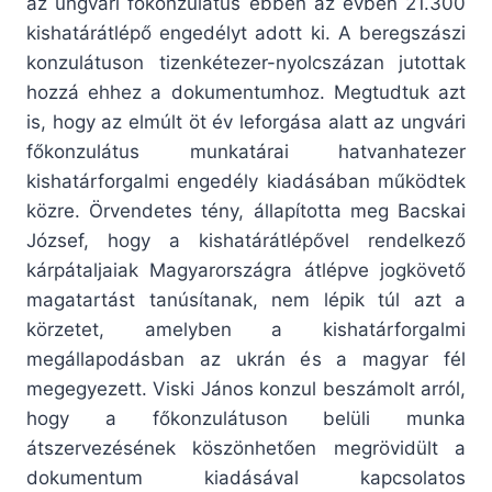
az ungvári főkonzulátus ebben az évben 21.300
kishatárátlépő engedélyt adott ki. A beregszászi
konzulátuson tizenkétezer-nyolcszázan jutottak
hozzá ehhez a dokumentumhoz. Megtudtuk azt
is, hogy az elmúlt öt év leforgása alatt az ungvári
főkonzulátus munkatárai hatvanhatezer
kishatárforgalmi engedély kiadásában működtek
közre. Örvendetes tény, állapította meg Bacskai
József, hogy a kishatárátlépővel rendelkező
kárpátaljaiak Magyarországra átlépve jogkövető
magatartást tanúsítanak, nem lépik túl azt a
körzetet, amelyben a kishatárforgalmi
megállapodásban az ukrán és a magyar fél
megegyezett. Viski János konzul beszámolt arról,
hogy a főkonzulátuson belüli munka
átszervezésének köszönhetően megrövidült a
dokumentum kiadásával kapcsolatos