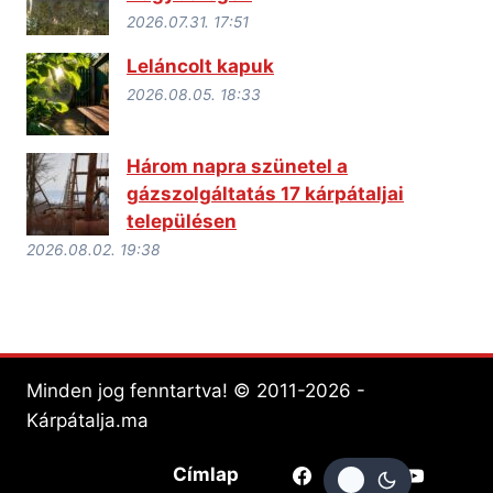
2026.07.31. 17:51
Leláncolt kapuk
2026.08.05. 18:33
Három napra szünetel a
gázszolgáltatás 17 kárpátaljai
településen
2026.08.02. 19:38
Minden jog fenntartva! © 2011-2026 -
Kárpátalja.ma
Címlap