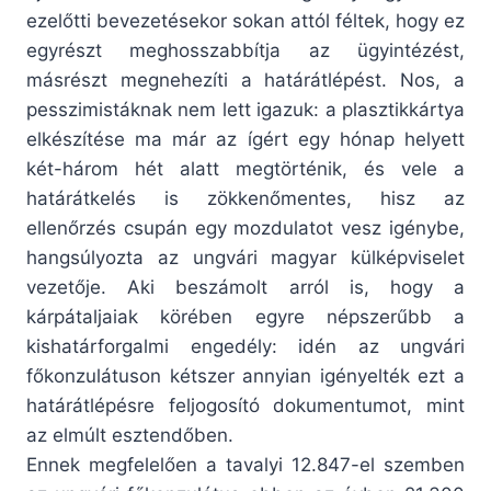
ezelőtti bevezetésekor sokan attól féltek, hogy ez
egyrészt meghosszabbítja az ügyintézést,
másrészt megnehezíti a határátlépést. Nos, a
pesszimistáknak nem lett igazuk: a plasztikkártya
elkészítése ma már az ígért egy hónap helyett
két-három hét alatt megtörténik, és vele a
határátkelés is zökkenőmentes, hisz az
ellenőrzés csupán egy mozdulatot vesz igénybe,
hangsúlyozta az ungvári magyar külképviselet
vezetője. Aki beszámolt arról is, hogy a
kárpátaljaiak körében egyre népszerűbb a
kishatárforgalmi engedély: idén az ungvári
főkonzulátuson kétszer annyian igényelték ezt a
határátlépésre feljogosító dokumentumot, mint
az elmúlt esztendőben.
Ennek megfelelően a tavalyi 12.847-el szemben