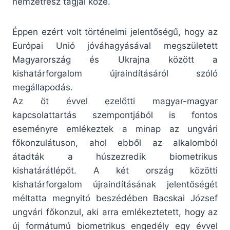
nemzetrész tagjai közé.
Éppen ezért volt történelmi jelentőségű, hogy az
Európai Unió jóváhagyásával megszületett
Magyarország és Ukrajna között a
kishatárforgalom újraindításáról szóló
megállapodás.
Az öt évvel ezelőtti magyar-magyar
kapcsolattartás szempontjából is fontos
eseményre emlékeztek a minap az ungvári
főkonzulátuson, ahol ebből az alkalomból
átadták a húszezredik biometrikus
kishatárátlépőt. A két ország közötti
kishatárforgalom újraindításának jelentőségét
méltatta megnyitó beszédében Bacskai József
ungvári főkonzul, aki arra emlékeztetett, hogy az
új formátumú biometrikus engedély egy évvel