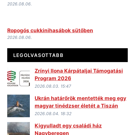
2026.08.06.
Ropogós cukkinihasábok sütőben
2026.08.06.
LEGOLVASOTTABB
Zrínyi Ilona Kárpátaljai Támogatási
Program 2026
2026.08.03. 15:47
Ukrán határőrök mentették meg egy
magyar tinédzser életét a Tiszán
2026.08.04. 18:32
Kigyulladt egy családi ház
Nagyberegen