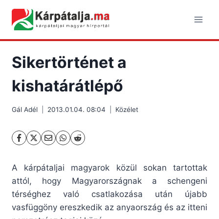
Skip
to
content
Sikertörténet a
kishatárátlépő
Gál Adél
2013.01.04. 08:04
Közélet
A kárpátaljai magyarok közül sokan tartottak
attól, hogy Magyarországnak a schen­geni
térséghez való csatlakozása után újabb
vasfüggöny ereszkedik az anyaország és az itteni