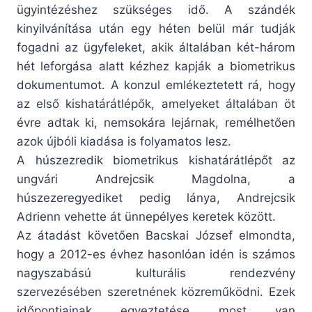
ügyintézéshez szükséges idő. A szándék
kinyilvánítása után egy héten belül már tudják
fogadni az ügyfeleket, akik általában két-három
hét leforgása alatt kézhez kapják a biometrikus
dokumentumot. A konzul emlékeztetett rá, hogy
az első kishatárátlépők, amelyeket általában öt
évre adtak ki, nemsokára lejárnak, remélhetően
azok újbóli kiadása is folyamatos lesz.
A húszezredik bio­met­rikus kishatár­átlé­pőt az
ungvári Andrejcsik Mag­dolna, a
húszezeregyediket pedig lánya, Andrejcsik
Adrienn vehette át ünnepélyes keretek között.
Az átadást követően Bacskai József elmondta,
hogy a 2012-es évhez hasonlóan idén is számos
nagyszabású kulturális rendezvény
szervezésében szeretnének közreműködni. Ezek
időpontjainak egyeztetése most van