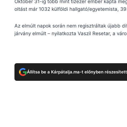
Október 31-ig több mint tízezer ember kapta meg a
oltást már 1032 külföldi hallgató/egyetemista, 39
Az elmúlt napok során nem regisztráltak újabb dift
járvány elmúlt – nyilatkozta Vaszil Resetar, a vá
Állítsa be a Kárpátalja.ma-t előnyben részesítet