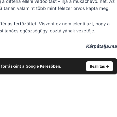
 diftéria elleni védőoltást – írja a mukachevo. net. Az
3 tanár, valamint több mint félezer orvos kapta meg.
ériás fertőzöttet. Viszont ez nem jelenti azt, hogy a
rosi tanács egészségügyi osztályának vezetője.
Kárpátalja.ma
t forrásként a Google Keresőben.
Beállítás →