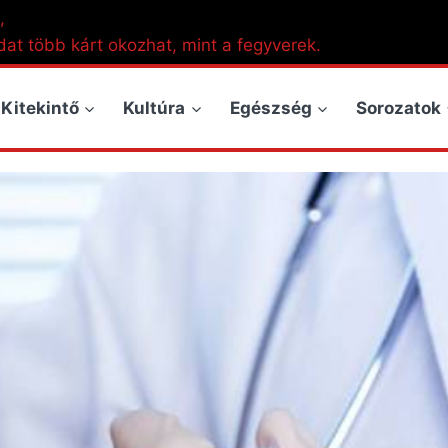
,
dat több kárt okozhat, mint a fegyverek.
Kitekintő
Kultúra
Egészség
Sorozatok