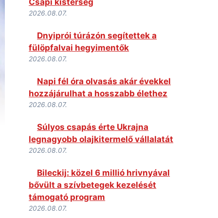
Csapi kistérség
2026.08.07.
Dnyiprói túrázón segítettek a
fülöpfalvai hegyimentők
2026.08.07.
Napi fél óra olvasás akár évekkel
hozzájárulhat a hosszabb élethez
2026.08.07.
Súlyos csapás érte Ukrajna
legnagyobb olajkitermelő vállalatát
2026.08.07.
Bileckij: közel 6 millió hrivnyával
bővült a szívbetegek kezelését
támogató program
2026.08.07.