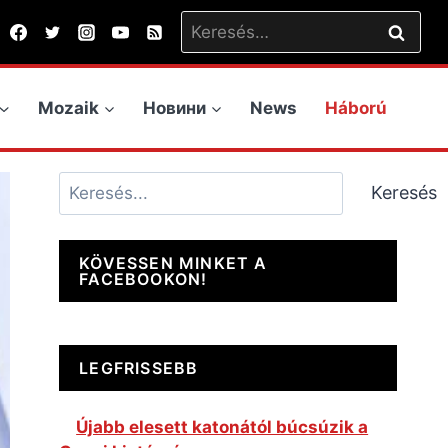
Keresés:
Mozaik
Новини
News
Háború
Keresés
Keresés
KÖVESSEN MINKET A
FACEBOOKON!
LEGFRISSEBB
Újabb elesett katonától búcsúzik a