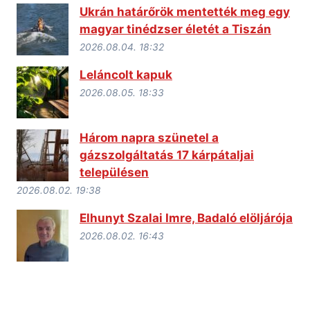
Ukrán határőrök mentették meg egy
magyar tinédzser életét a Tiszán
2026.08.04. 18:32
Leláncolt kapuk
2026.08.05. 18:33
Három napra szünetel a
gázszolgáltatás 17 kárpátaljai
településen
2026.08.02. 19:38
Elhunyt Szalai Imre, Badaló elöljárója
2026.08.02. 16:43