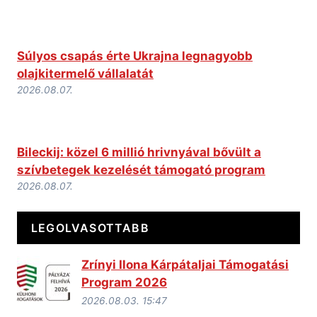
Súlyos csapás érte Ukrajna legnagyobb
olajkitermelő vállalatát
2026.08.07.
Bileckij: közel 6 millió hrivnyával bővült a
szívbetegek kezelését támogató program
2026.08.07.
LEGOLVASOTTABB
Zrínyi Ilona Kárpátaljai Támogatási
Program 2026
2026.08.03. 15:47