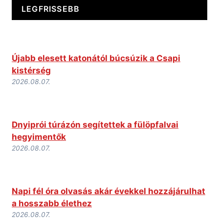
LEGFRISSEBB
Újabb elesett katonától búcsúzik a Csapi
kistérség
2026.08.07.
Dnyiprói túrázón segítettek a fülöpfalvai
hegyimentők
2026.08.07.
Napi fél óra olvasás akár évekkel hozzájárulhat
a hosszabb élethez
2026.08.07.