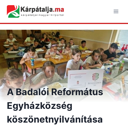
Skip
to
content
A Badalói Református
Egyházközség
köszönetnyilvánítása