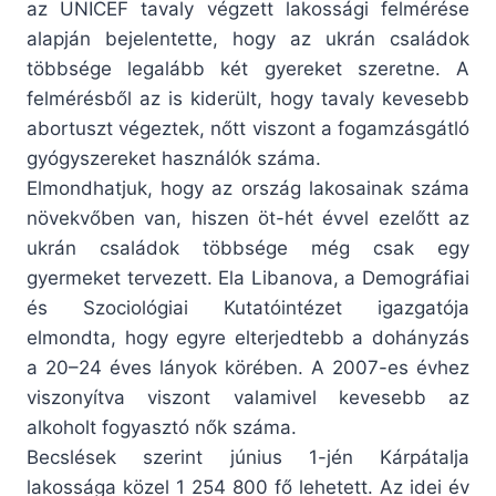
az UNICEF tavaly végzett lakossági felmérése
alapján bejelentette, hogy az ukrán családok
többsége legalább két gyereket szeretne. A
felmérésből az is kiderült, hogy tavaly kevesebb
abortuszt végeztek, nőtt viszont a fogamzásgátló
gyógyszereket használók száma.
Elmondhatjuk, hogy az ország lakosainak száma
növekvőben van, hiszen öt-hét évvel ezelőtt az
ukrán családok többsége még csak egy
gyermeket tervezett. Ela Libanova, a Demográfiai
és Szociológiai Kutatóintézet igazgatója
elmondta, hogy egyre elterjedtebb a dohányzás
a 20–24 éves lányok körében. A 2007-es évhez
viszonyítva viszont valamivel kevesebb az
alkoholt fogyasztó nők száma.
Becslések szerint június 1-jén Kárpátalja
lakossága közel 1 254 800 fő lehetett. Az idei év