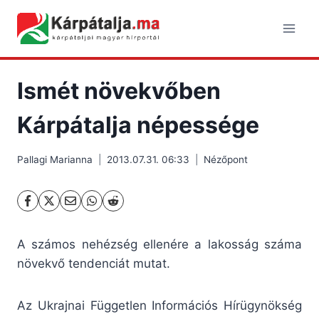
Skip
to
content
Ismét növekvőben
Kárpátalja népessége
Pallagi Marianna
2013.07.31. 06:33
Nézőpont
A számos nehézség ellenére a lakosság száma
növekvő tendenciát mutat.
Az Ukrajnai Független Információs Hírügynökség