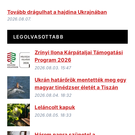
Tovább drágulhat a hajdina Ukrajnában
2026.08.07.
LEGOLVASOTTABB
Zrínyi Ilona Kárpátaljai Támogatási
Program 2026
2026.08.03. 15:47
Ukrán határőrök mentették meg egy
magyar tinédzser életét a Tiszán
2026.08.04. 18:32
Leláncolt kapuk
2026.08.05. 18:33
Három napra szünetel a