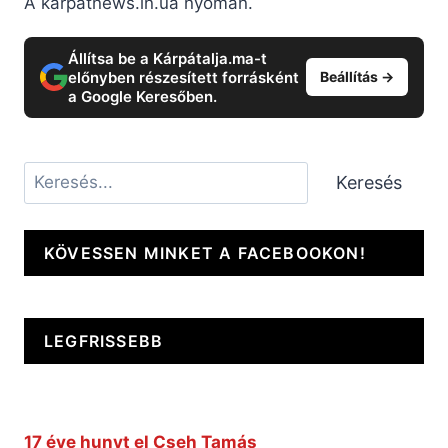
A karpatnews.in.ua nyomán.
Állítsa be a Kárpátalja.ma-t
előnyben részesített forrásként
Beállítás →
a Google Keresőben.
Keresés
Keresés
KÖVESSEN MINKET A FACEBOOKON!
LEGFRISSEBB
17 éve hunyt el Cseh Tamás