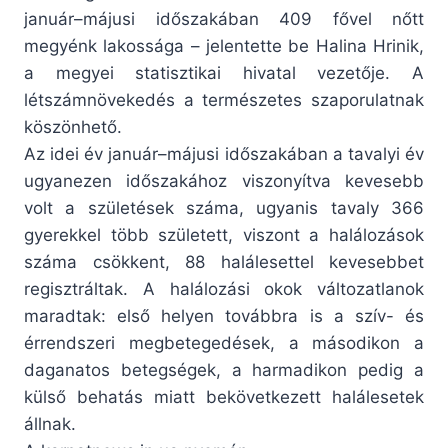
január–májusi időszakában 409 fővel nőtt
megyénk lakossága – jelentette be Halina Hrinik,
a megyei statisztikai hivatal vezetője. A
létszámnövekedés a természetes szaporulatnak
köszönhető.
Az idei év január–májusi időszakában a tavalyi év
ugyanezen időszakához viszonyítva kevesebb
volt a születések száma, ugyanis tavaly 366
gyerekkel több született, viszont a halálozások
száma csökkent, 88 halálesettel kevesebbet
regisztráltak. A halálozási okok változatlanok
maradtak: első helyen továbbra is a szív- és
érrendszeri megbetegedések, a másodikon a
daganatos betegségek, a harmadikon pedig a
külső behatás miatt bekövetkezett halálesetek
állnak.