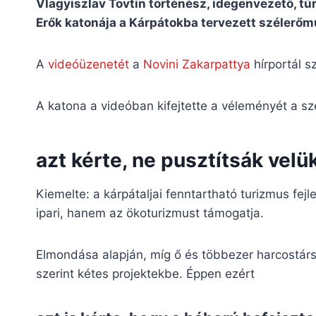
Vlagyiszlav Tovtin történész, idegenvezető, tú
Erők katonája a Kárpátokba tervezett szélerőmű
A
videóüzenetét
a
Novini Zakarpattya
hírportál s
A katona a videóban kifejtette a véleményét a sz
azt kérte, ne pusztítsák velü
Kiemelte: a kárpátaljai fenntartható turizmus fejl
ipari, hanem az ökoturizmust támogatja.
Elmondása alapján, míg ő és többezer harcostárs
szerint kétes projektekbe. Éppen ezért