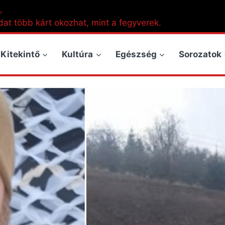
,
dat több kárt okozhat, mint a fegyverek.
Kitekintő
Kultúra
Egészség
Sorozatok