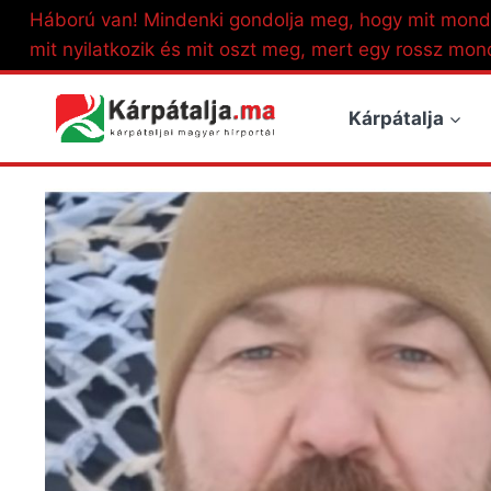
Skip
Háború van! Mindenki gondolja meg, hogy mit mond
to
mit nyilatkozik és mit oszt meg, mert egy rossz mon
content
Kárpátalja