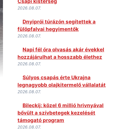
Csapi kistérség
2026.08.07.
Dnyiprói túrázón segítettek a
fülöpfalvai hegyimentők
2026.08.07.
Napi fél óra olvasás akár évekkel
hozzájárulhat a hosszabb élethez
2026.08.07.
Súlyos csapás érte Ukrajna
legnagyobb olajkitermelő vállalatát
2026.08.07.
Bileckij: közel 6 millió hrivnyával
bővült a szívbetegek kezelését
támogató program
2026.08.07.