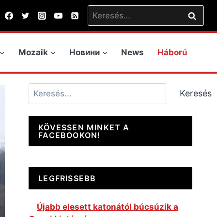
Keresés:
Mozaik
Новини
News
Háború
Keresés
Keresés
KÖVESSEN MINKET A
FACEBOOKON!
LEGFRISSEBB
Újabb elesett katonától búcsúzik a