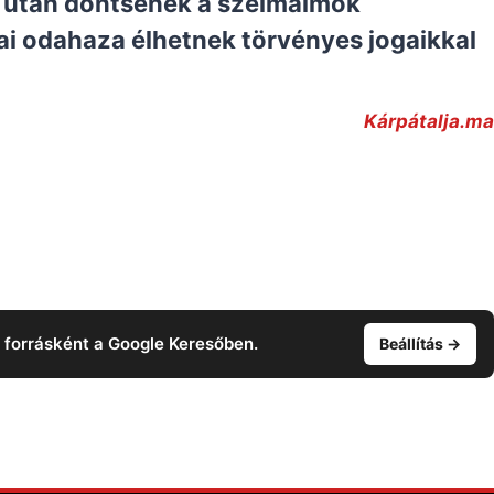
te után döntsenek a szélmalmok
sai odahaza élhetnek törvényes jogaikkal
Kárpátalja.ma
t forrásként a Google Keresőben.
Beállítás →