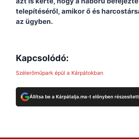
azt is kérte, hogy a háború befejez
telepítéséről, amikor ő és harcostár
az ügyben.
Kapcsolódó:
Szélerőműpark épül a Kárpátokban
Állítsa be a Kárpátalja.ma-t előnyben részesítet