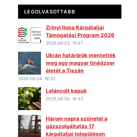
LEGOLVASOTTABB
Zrínyi Ilona Kárpátaljai
Támogatási Program 2026
2026.08.03. 15:47
Ukrán határőrök mentették
meg egy magyar tinédzser
életét a Tiszán
2026.08.04. 18:32
Leláncolt kapuk
2026.08.05. 18:33
Három napra szünetel a
gázszolgáltatás 17
kárpátaljai településen