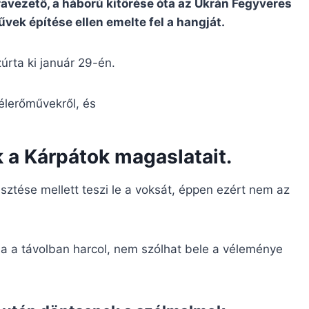
ravezető, a háború kitörése óta az Ukrán Fegyveres
vek építése ellen emelte fel a hangját.
zúrta ki január 29-én.
élerőművekről, és
k a Kárpátok magaslatait.
esztése mellett teszi le a voksát, éppen ezért nem az
a a távolban harcol, nem szólhat bele a véleménye