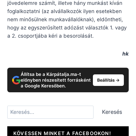
jövedelemre számít, illetve hány munkást kíván
foglalkoztatni (az alvállalkozók ilyen esetekben
nem minősülnek munkavállalóknak), eldöntheti,
hogy az egyszerűsített adózást választók 1. vagy
a 2. csoportjába kéri a besorolását.
hk
Állítsa be a Kárpátalja.ma-t
előnyben részesített forrásként
Beállítás →
a Google Keresőben.
Keresés
Keresés
KÖVESSEN MINKET A FACEBOOKON!