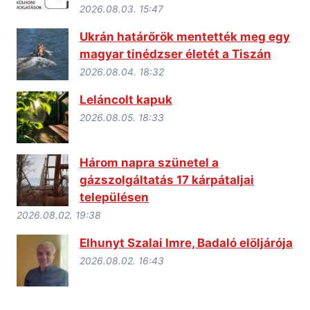
2026.08.03. 15:47
Ukrán határőrök mentették meg egy
magyar tinédzser életét a Tiszán
2026.08.04. 18:32
Leláncolt kapuk
2026.08.05. 18:33
Három napra szünetel a
gázszolgáltatás 17 kárpátaljai
településen
2026.08.02. 19:38
Elhunyt Szalai Imre, Badaló elöljárója
2026.08.02. 16:43