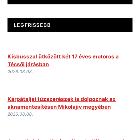
LEGFRISSEBB
Kisbusszal ütközött két 17 éves motoros a
Técsői járásban
2026.08.08.
Kárpátaljai tűzszerészek is dolgoznak az
aknamentesítésen Mikolajiv megyében
2026.08.08.