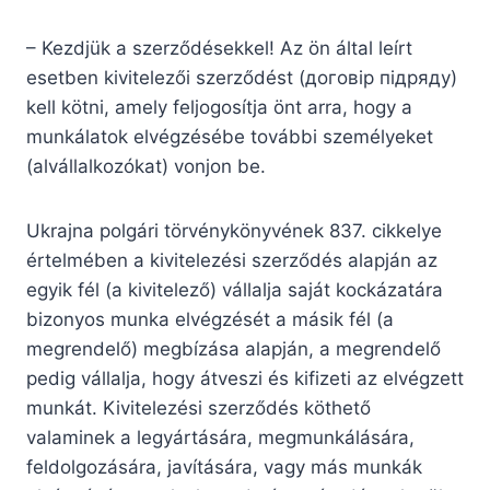
– Kezdjük a szerződésekkel! Az ön által leírt
esetben kivitelezői szerződést (договір підряду)
kell kötni, amely feljogosítja önt arra, hogy a
munkálatok elvégzésébe további személyeket
(alvállalkozókat) vonjon be.
Ukrajna polgári törvénykönyvének 837. cikkelye
értelmében a kivitelezési szerződés alapján az
egyik fél (a kivitelező) vállalja saját kockázatára
bizonyos munka elvégzését a másik fél (a
megrendelő) megbízása alapján, a megrendelő
pedig vállalja, hogy átveszi és kifizeti az elvégzett
munkát. Kivitelezési szerződés köthető
valaminek a legyártására, megmunkálására,
feldolgozására, javítására, vagy más munkák