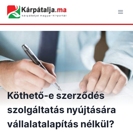
Skip
to
content
Köthető-e szerződés
szolgáltatás nyújtására
vállalatalapítás nélkül?