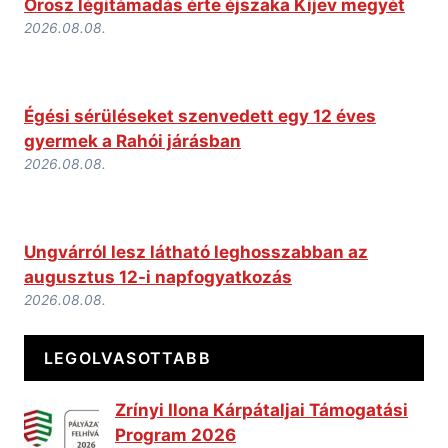
Orosz légitámadás érte éjszaka Kijev megyét
2026.08.08.
Égési sérüléseket szenvedett egy 12 éves
gyermek a Rahói járásban
2026.08.08.
Ungvárról lesz látható leghosszabban az
augusztus 12-i napfogyatkozás
2026.08.08.
LEGOLVASOTTABB
Zrínyi Ilona Kárpátaljai Támogatási
Program 2026