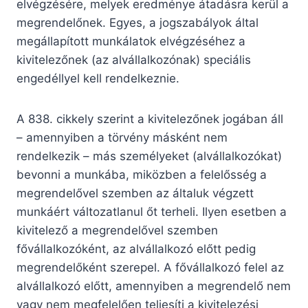
elvégzésére, melyek eredménye átadásra kerül a
megrendelőnek. Egyes, a jogszabályok által
megállapított munkálatok elvégzéséhez a
kivitelezőnek (az alvállalkozónak) speciális
engedéllyel kell rendelkeznie.
A 838. cikkely szerint a kivitelezőnek jogában áll
– amennyiben a törvény másként nem
rendelkezik – más személyeket (alvállalkozókat)
bevonni a munkába, miközben a felelősség a
megrendelővel szemben az általuk végzett
munkáért változatlanul őt terheli. Ilyen esetben a
kivitelező a megrendelővel szemben
fővállalkozóként, az alvállalkozó előtt pedig
megrendelőként szerepel. A fővállalkozó felel az
alvállalkozó előtt, amennyiben a megrendelő nem
vagy nem megfelelően teljesíti a kivitelezési