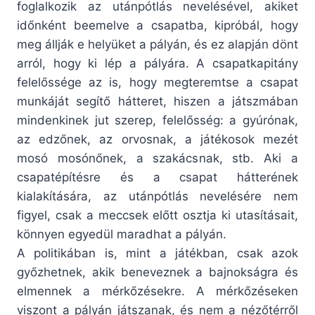
foglalkozik az utánpótlás nevelésével, akiket
időnként beemelve a csapatba, kipróbál, hogy
meg állják e helyüket a pályán, és ez alapján dönt
arról, hogy ki lép a pályára. A csapatkapitány
felelőssége az is, hogy megteremtse a csapat
munkáját segítő hátteret, hiszen a játszmában
mindenkinek jut szerep, felelősség: a gyúrónak,
az edzőnek, az orvosnak, a játékosok mezét
mosó mosónőnek, a szakácsnak, stb. Aki a
csapatépítésre és a csapat hátterének
kialakítására, az utánpótlás nevelésére nem
figyel, csak a meccsek előtt osztja ki utasításait,
könnyen egyedül maradhat a pályán.
A politikában is, mint a játékban, csak azok
győzhetnek, akik beneveznek a bajnokságra és
elmennek a mérkőzésekre. A mérkőzéseken
viszont a pályán játszanak, és nem a nézőtérről