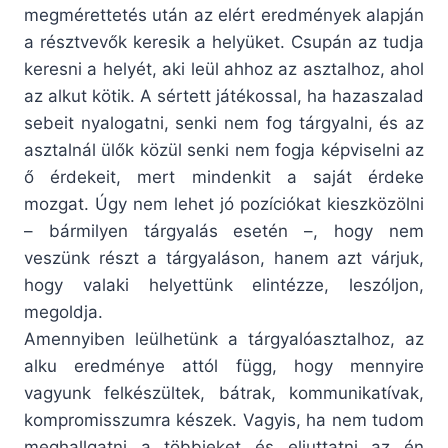
megmérettetés után az elért eredmények alapján
a résztvevők keresik a helyüket. Csupán az tudja
keresni a helyét, aki leül ahhoz az asztalhoz, ahol
az alkut kötik. A sértett játékossal, ha hazaszalad
sebeit nyalogatni, senki nem fog tárgyalni, és az
asztalnál ülők közül senki nem fogja képviselni az
ő érdekeit, mert mindenkit a saját érdeke
mozgat. Úgy nem lehet jó pozíciókat kieszközölni
– bármilyen tárgyalás esetén –, hogy nem
veszünk részt a tárgyaláson, hanem azt várjuk,
hogy valaki helyettünk elintézze, leszóljon,
megoldja.
Amennyiben leülhetünk a tárgyalóasztalhoz, az
alku eredménye attól függ, hogy mennyire
vagyunk felkészültek, bátrak, kommunikatívak,
kompromisszumra készek. Vagyis, ha nem tudom
meghallgatni a többieket és eljuttatni az én