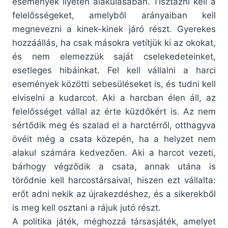
események ilyetén alakulásában. Tisztázni kell a
felelősségeket, amelyből arányaiban kell
megnevezni a kinek-kinek járó részt. Gyerekes
hozzáállás, ha csak másokra vetítjük ki az okokat,
és nem elemezzük saját cselekedeteinket,
esetleges hibáinkat. Fel kell vállalni a harci
események közötti sebesüléseket is, és tudni kell
elviselni a kudarcot. Aki a harcban élen áll, az
felelősséget vállal az érte küzdőkért is. Az nem
sértődik meg és szalad el a harctérről, otthagyva
övéit még a csata közepén, ha a helyzet nem
alakul számára kedvezően. Aki a harcot vezeti,
bárhogy végződik a csata, annak utána is
törődnie kell harcostársaival, hiszen ezt vállalta:
erőt adni nekik az újrakezdéshez, és a sikerekből
is meg kell osztani a rájuk jutó részt.
A politika játék, méghozzá társasjáték, amelyet