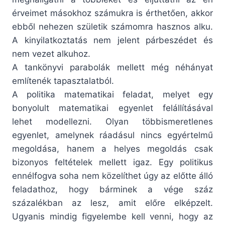
érveimet másokhoz számukra is érthetően, akkor
ebből nehezen születik számomra hasznos alku.
A kinyilatkoztatás nem jelent párbeszédet és
nem vezet alkuhoz.
A tankönyvi parabolák mellett még néhányat
említenék tapasztalatból.
A politika matematikai feladat, melyet egy
bonyolult matematikai egyenlet felállításával
lehet modellezni. Olyan többismeretlenes
egyenlet, amelynek ráadásul nincs egyértelmű
megoldása, hanem a helyes megoldás csak
bizonyos feltételek mellett igaz. Egy politikus
ennélfogva soha nem közelíthet úgy az előtte álló
feladathoz, hogy bárminek a vége száz
százalékban az lesz, amit előre elképzelt.
Ugyanis mindig figyelembe kell venni, hogy az