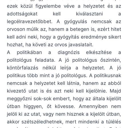
ezek közül figyelembe véve a helyzetet és az
adottságokat kell kiválasztani a
legcélravezetőbbet. A gyógyulás nemcsak az
orvoson múlik az, hanem a betegen is, ezért hitet
kell adni neki, hogy a gyógyítás eredménye sikert
hozhat, ha követi az orvos javaslatait.
A politikában a diagnózis elkészítése a
politológus feladata. A jó politológus őszintén,
köntörfalazás nélkül leírja a helyzetet. A jó
politikus több mint a jó politológus. A politikusnak
nemcsak a helyzetet kell látnia, hanem az abból
kivezető utat is és azt neki kell kijelölnie. Majd
meggyőzni sok-sok embert, hogy az általa kijelölt
útban higgyen, őt kövesse. Amennyiben nem
jelöli ki az utat, vagy nem hisznek a kijelölt útban,
akkor szétszéledhetnek, mert mindenki a túlélés