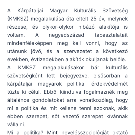
A Kárpátaljai Magyar Kulturális Szövetség
(KMKSZ) megalakulása óta eltelt 25 év, melynek
részese, és olykor-olykor hibázó alakítója is
voltam. A negyedszázad tapasztalatait
mindenféleképpen meg kell vonni, hogy az
utánunk jövő, és a szervezetet a következő
években, évtizedekben alakítók okuljanak belőle.
A KMKSZ megalakulásakor bár kulturális
szövetségként lett bejegyezve, elsősorban a
kárpátaljai magyarok politikai érdekvédelmét
tűzte ki célul. Ebből kiindulva fogalmaznék meg
általános gondolatokat arra vonatkozólag, hogy
mi a politika és mit kellene tenni azoknak, akik
ebben szerepet, sőt vezető szerepet kívánnak
vállalni.
Mi a politika? Mint nevelésszociológiát oktató