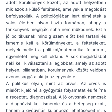
adott körülmények között, az adott helyzetben
mik azok a külső feltételek, amelyek a megoldást
befolyásolják. A politológiában leírt elméletek a
valós életben olyan tiszta formában, ahogy a
tankönyvek megírják, soha nem működnek. Ezt a
jó politikusnak mindig szem előtt kell tartani és
ismernie kell a körülményeket, a feltételeket,
melyek mellett a politikai/matematikai feladatát,
egyenletét meg kell oldani. A sok megoldásból
neki kell kiválasztani a legjobbat, amely az adott
helyen, pillanatban, körülmények között valóban
azonossággá alakítja az egyenletet.
A politikus olyan, mint az orvos. Az orvos is
mielőtt kijelölné a gyógyítás folyamatát és felírná
a receptet, diagnosztizál. A jó orvosnak nemcsak
a diagnózist kell ismernie és a betegség okait,
hanem a gyógyítás különböző lehetőségeit is, s