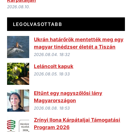
Kárpátalján
2026.08.10.
LEGOLVASOTTABB
Ukrán határőrök mentették meg egy
magyar tinédzser életét a Tiszán
2026.08.04. 18:32
Leláncolt kapuk
2026.08.05. 18:33
Eltűnt egy nagyszőlősi lány
Magyarországon
2026.08.08. 18:53
Zrínyi Ilona Kárpátaljai Támogatási
Program 2026