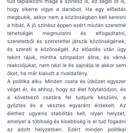
tud táplálkozni maga a színész is, ez segíti őt is,
hogy sikerre vigye a darabot. Ha egy előadás
megbukik, akkor nem a közönségben kell keresni
a hibát. A jó színész éppen ezért miután szeretné
tehetségét megmutatni és elfogadtatni,
szeretetből és szeretettel játszik közönségének,
és szereti a közönségét. Az előadás után úgy
tekint rájuk, mintha színpadon állna, és várná
reakciójukat, nem nézi le és sajnálja le akkor sem
őket, ha már kialudt a rivaldafény.
A politika alku. Minden csata és ütközet egyszer
véget ér, és ahhoz, hogy az élet folytatódjon, és
a következő csatára fel tudjunk készülni, a
győztes és a vesztes egyaránt érdekelt. Az
élethez ugyanis stabilitás kell, olyan helyzet,
amelyet a többség és kisebbség is el tud fogadni
az adott helyzetben. Ezért minden politikai