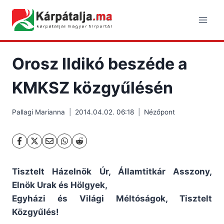
Skip
to
content
Orosz Ildikó beszéde a
KMKSZ közgyűlésén
Pallagi Marianna
2014.04.02. 06:18
Nézőpont
Tisztelt Házelnök Úr, Államtitkár Asszony,
Elnök Urak és Hölgyek,
Egyházi és Világi Méltóságok, Tisztelt
Közgyűlés!