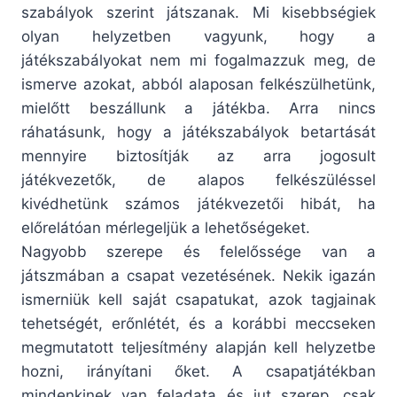
szabályok szerint játszanak. Mi kisebbségiek
olyan helyzetben vagyunk, hogy a
játékszabályokat nem mi fogalmazzuk meg, de
ismerve azokat, abból alaposan felkészülhetünk,
mielőtt beszállunk a játékba. Arra nincs
ráhatásunk, hogy a játékszabályok betartását
mennyire biztosítják az arra jogosult
játékvezetők, de alapos felkészüléssel
kivédhetünk számos játékvezetői hibát, ha
előrelátóan mérlegeljük a lehetőségeket.
Nagyobb szerepe és felelőssége van a
játszmában a csapat vezetésének. Nekik igazán
ismerniük kell saját csapatukat, azok tagjainak
tehetségét, erőnlétét, és a korábbi meccseken
megmutatott teljesítmény alapján kell helyzetbe
hozni, irányítani őket. A csapatjátékban
mindenkinek van feladata és jut szerep, csak