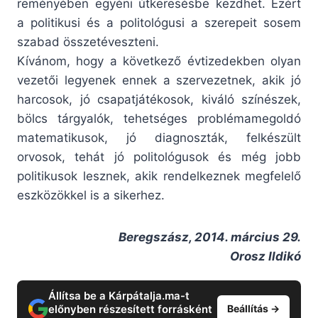
reményében egyéni útkeresésbe kezdhet. Ezért
a politikusi és a politológusi a szerepeit sosem
szabad összetéveszteni.
Kívánom, hogy a következő évtizedekben olyan
vezetői legyenek ennek a szervezetnek, akik jó
harcosok, jó csapatjátékosok, kiváló színészek,
bölcs tárgyalók, tehetséges problémamegoldó
matematikusok, jó diagnoszták, felkészült
orvosok, tehát jó politológusok és még jobb
politikusok lesznek, akik rendelkeznek megfelelő
eszközökkel is a sikerhez.
Beregszász, 2014. március 29.
Orosz Ildikó
Állítsa be a Kárpátalja.ma-t
előnyben részesített forrásként
Beállítás →