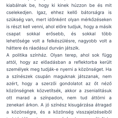
kiabálnak be, hogy ki kinek húzzon be és mit
cselekedjen. Igaz, ehhez kellő bátorságra is
szükség van, mert időnként olyan mérkőzéseken
is részt kell venni, ahol előre tudjuk, hogy a másik
csapat sokkal erősebb, és sokkal több
lehetősége volt a felkészülésre, nagyobb volt a
háttere és ráadásul durván játszik.
A politika színház. Olyan terep, ahol sok függ
attól, hogy az előadásban a reflektorba került
személyek meg tudják-e nyerni a közönséget. Ha
a színészek csupán maguknak játszanak, nem
azért, hogy a szerzői gondolatot az őt néző
közönségnek közvetítsék, akkor a zsenialitásuk
ott marad a színpadon, nem tud áttörni a
zenekari árkon. A jó színész kisugárzása átragad
a közönségre, és a közönség visszajelzéseiből