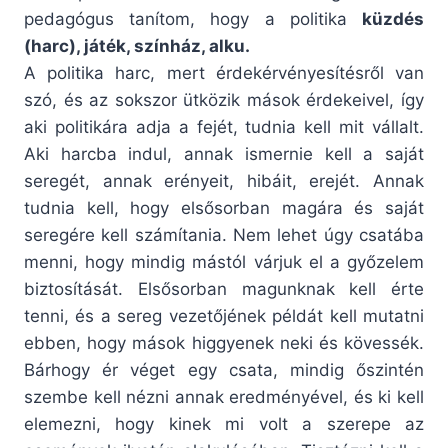
pedagógus tanítom, hogy a politika
küzdés
(harc), játék, színház, alku.
A politika harc, mert érdekérvényesítésről van
szó, és az sokszor ütközik mások érdekeivel, így
aki politikára adja a fejét, tudnia kell mit vállalt.
Aki harcba indul, annak ismernie kell a saját
seregét, annak erényeit, hibáit, erejét. Annak
tudnia kell, hogy elsősorban magára és saját
seregére kell számítania. Nem lehet úgy csatába
menni, hogy mindig mástól várjuk el a győzelem
biztosítását. Elsősorban magunknak kell érte
tenni, és a sereg vezetőjének példát kell mutatni
ebben, hogy mások higgyenek neki és kövessék.
Bárhogy ér véget egy csata, mindig őszintén
szembe kell nézni annak eredményével, és ki kell
elemezni, hogy kinek mi volt a szerepe az