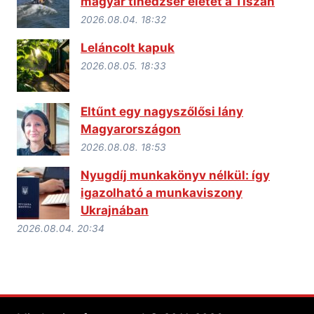
magyar tinédzser életét a Tiszán
2026.08.04. 18:32
Leláncolt kapuk
2026.08.05. 18:33
Eltűnt egy nagyszőlősi lány
Magyarországon
2026.08.08. 18:53
Nyugdíj munkakönyv nélkül: így
igazolható a munkaviszony
Ukrajnában
2026.08.04. 20:34