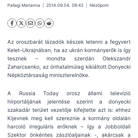
Pallagi Marianna
2014.09.04. 06:42
Nézőpont
Az oroszbarát lázadók készek letenni a fegyvert
Kelet-Ukrajnában, ha az ukrán kormányerők is így
tesznek – mondta szerdán Olekszandr
Zaharcsenko, az önhatalmúlag kikiáltott Donyecki
Népköztársaság miniszterelnöke.
A Russia Today orosz állami televízió
hírportáljának jelentése szerint a donyecki
szakadár terület vezetője kifejtette azt is: ehhez
Kijevnek meg kell szereznie a kormány oldalán
harcoló irreguláris erőknek – így a Jobboldali
Szektor önkéntes zászlóaljainak -, akárcsak a