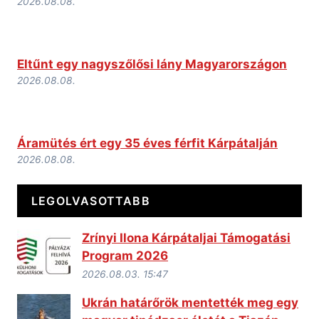
2026.08.08.
Eltűnt egy nagyszőlősi lány Magyarországon
2026.08.08.
Áramütés ért egy 35 éves férfit Kárpátalján
2026.08.08.
LEGOLVASOTTABB
Zrínyi Ilona Kárpátaljai Támogatási
Program 2026
2026.08.03. 15:47
Ukrán határőrök mentették meg egy