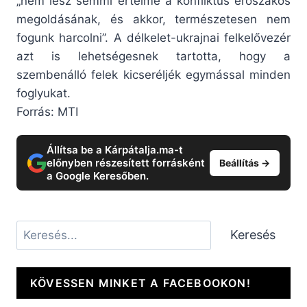
„nem lesz semmi értelme a konfliktus erőszakos
megoldásának, és akkor, természetesen nem
fogunk harcolni”. A délkelet-ukrajnai felkelővezér
azt is lehetségesnek tartotta, hogy a
szembenálló felek kicseréljék egymással minden
foglyukat.
Forrás: MTI
Állítsa be a Kárpátalja.ma-t
előnyben részesített forrásként
Beállítás →
a Google Keresőben.
Keresés
Keresés
KÖVESSEN MINKET A FACEBOOKON!