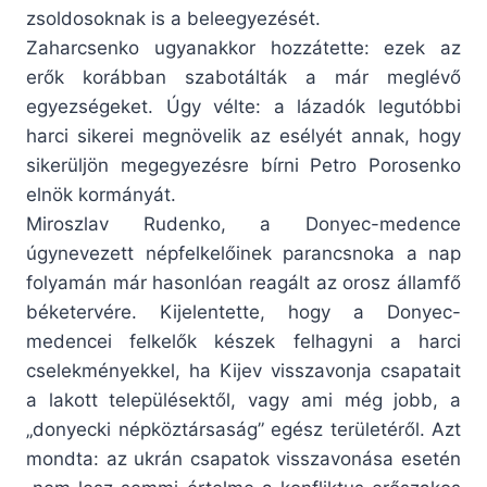
zsoldosoknak is a beleegyezését.
Zaharcsenko ugyanakkor hozzátette: ezek az
erők korábban szabotálták a már meglévő
egyezségeket. Úgy vélte: a lázadók legutóbbi
harci sikerei megnövelik az esélyét annak, hogy
sikerüljön megegyezésre bírni Petro Porosenko
elnök kormányát.
Miroszlav Rudenko, a Donyec-medence
úgynevezett népfelkelőinek parancsnoka a nap
folyamán már hasonlóan reagált az orosz államfő
béketervére. Kijelentette, hogy a Donyec-
medencei felkelők készek felhagyni a harci
cselekményekkel, ha Kijev visszavonja csapatait
a lakott településektől, vagy ami még jobb, a
„donyecki népköztársaság” egész területéről. Azt
mondta: az ukrán csapatok visszavonása esetén