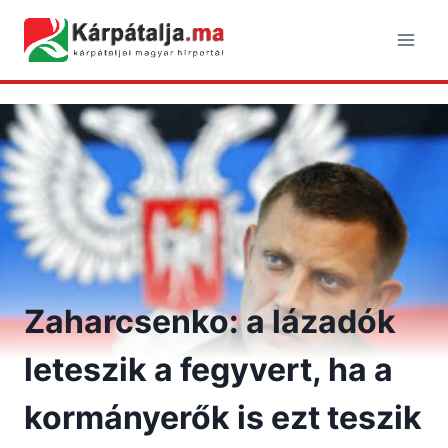
Skip
to
content
Zaharcsenko: a lázadók
leteszik a fegyvert, ha a
kormányerők is ezt teszik