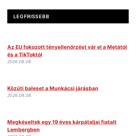
LEGFRISSEBB
Az EU fokozott tényellenőrzést vár el a Metától
és a TikToktól
2026.08.08.
Közúti baleset a Munkácsi járásban
2026.08.08.
Megkéseltek egy 19 éves kárpátaljai fiatalt
Lembergben