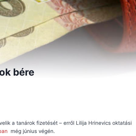
ok bére
ik a tanárok fizetését – erről Lilija Hrinevics oktatási
ában
még június végén.