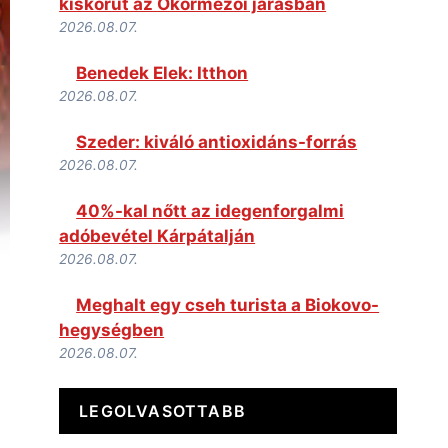
kiskorút az Ökörmezői járásban
2026.08.07.
Benedek Elek: Itthon
2026.08.07.
Szeder: kiváló antioxidáns-forrás
2026.08.07.
40%-kal nőtt az idegenforgalmi
adóbevétel Kárpátalján
2026.08.07.
Meghalt egy cseh turista a Biokovo-
hegységben
2026.08.07.
LEGOLVASOTTABB