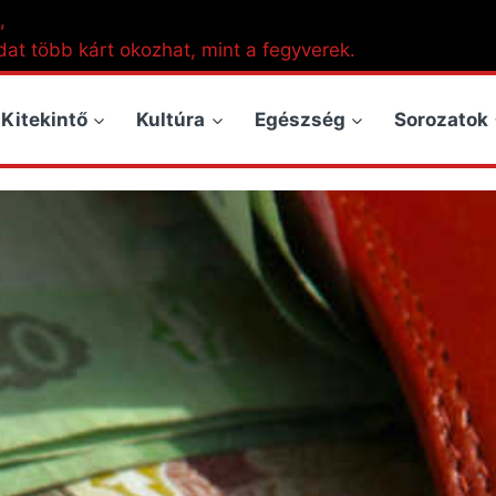
,
dat több kárt okozhat, mint a fegyverek.
Kitekintő
Kultúra
Egészség
Sorozatok