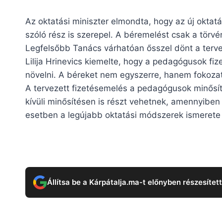
Az oktatási miniszter elmondta, hogy az új oktat
szóló rész is szerepel. A béremelést csak a törvé
Legfelsőbb Tanács várhatóan ősszel dönt a terve
Lilija Hrinevics kiemelte, hogy a pedagógusok fi
növelni. A béreket nem egyszerre, hanem fokoza
A tervezett fizetésemelés a pedagógusok minősí
kívüli minősítésen is részt vehetnek, amennyiben 
esetben a legújabb oktatási módszerek ismerete 
Állítsa be a Kárpátalja.ma-t előnyben részesítet