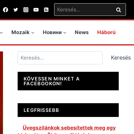
Keresés:
Mozaik
Новини
News
Háború
Keresés
Keresés
KÖVESSEN MINKET A
FACEBOOKON!
LEGFRISSEBB
Üvegszilánkok sebesítettek meg egy