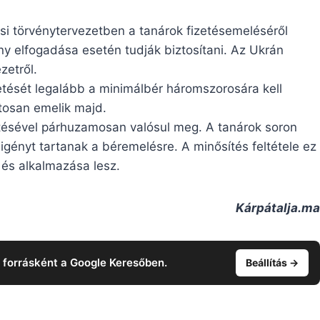
ási törvénytervezetben a tanárok fizetésemeléséről
ny elfogadása esetén tudják biztosítani. Az Ukrán
zetről.
zetését legalább a minimálbér háromszorosára kell
tosan emelik majd.
tésével párhuzamosan valósul meg. A tanárok soron
igényt tartanak a béremelésre. A minősítés feltétele ez
és alkalmazása lesz.
Kárpátalja.ma
t forrásként a Google Keresőben.
Beállítás →