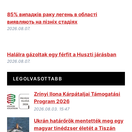
85% випадків раку легень в області
виявляють на пізніх стадіях
2026.08.07.
Halálra gázoltak egy férfit a Huszti járásban
2026.08.07.
LEGOLVASOTTABB
Zrínyi Ilona Kárpátaljai Támogatási
Program 2026
2026.08.03. 15:47
Ukrán határőrök mentették meg egy
magyar tinédzser életét a Tiszán