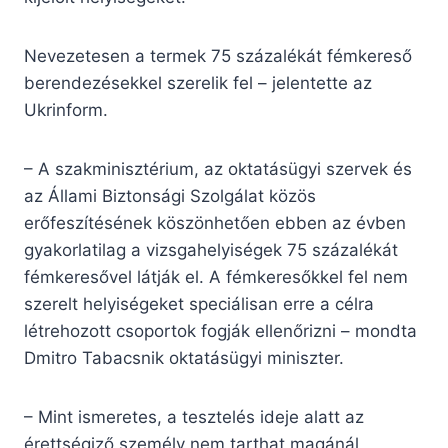
Nevezetesen a termek 75 százalékát fémkereső
berendezésekkel szerelik fel – jelentette az
Ukrinform.
– A szakminisztérium, az oktatásügyi szervek és
az Állami Biztonsági Szolgálat közös
erőfeszítésének köszönhetően ebben az évben
gyakorlatilag a vizsgahelyiségek 75 százalékát
fémkeresővel látják el. A fémkeresőkkel fel nem
szerelt helyiségeket speciálisan erre a célra
létrehozott csoportok fogják ellenőrizni – mondta
Dmitro Tabacsnik oktatásügyi miniszter.
– Mint ismeretes, a tesztelés ideje alatt az
érettségiző személy nem tarthat magánál