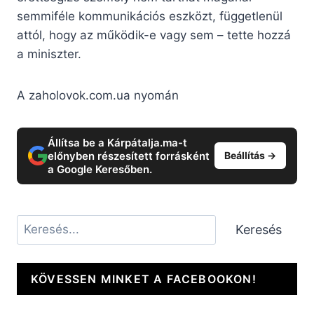
semmiféle kommunikációs eszközt, függetlenül
attól, hogy az működik-e vagy sem – tette hozzá
a miniszter.
A zaholovok.com.ua nyomán
Állítsa be a Kárpátalja.ma-t
előnyben részesített forrásként
Beállítás →
a Google Keresőben.
Keresés
Keresés
KÖVESSEN MINKET A FACEBOOKON!