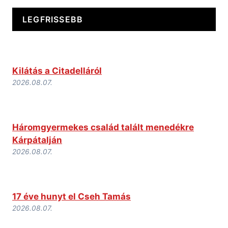
LEGFRISSEBB
Kilátás a Citadelláról
2026.08.07.
Háromgyermekes család talált menedékre
Kárpátalján
2026.08.07.
17 éve hunyt el Cseh Tamás
2026.08.07.