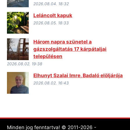
2026.08.04. 18:32
Leláncolt kapuk
2026.08.05. 18:33
Három napra szünetel a
gázszolgáltatás 17 kárpátaljai
településen
2026.08.02. 19:38
Elhunyt Szalai Imre, Badaló elöljárója
2026.08.02. 16:43
Minden jog fenntartva! © 2011-2026 -