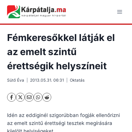
Skip
to
content
Fémkeresőkkel látják el
az emelt szintű
érettségik helyszíneit
Sütő Éva
2013.05.31. 06:31
Oktatás
Idén az eddiginél szigorúbban fogják ellenőrizni
az emelt szintű érettségi tesztek megírására
kijelölt helyiségeket.