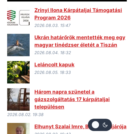
Zrínyi Ilona Kárpátaljai Támogatási
Program 2026
2026.08.03. 15:47
Ukrán határőrök mentették meg egy
magyar tinédzser életét a Tiszán
2026.08.04. 18:32
Leláncolt kapuk
2026.08.05. 18:33
Három napra szünetel a
gázszolgáltatás 17 kárpátaljai
településen
2026.08.02. 19:38
Elhunyt Szalai Imre, Badaló elöljárója