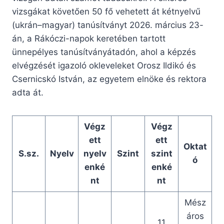
vizsgákat követően 50 fő vehetett át kétnyelvű
(ukrán–magyar) tanúsítványt 2026. március 23-
án, a Rákóczi-napok keretében tartott
ünnepélyes tanúsítványátadón, ahol a képzés
elvégzését igazoló okleveleket Orosz Ildikó és
Csernicskó István, az egyetem elnöke és rektora
adta át.
Végz
Végz
ett
ett
Oktat
S.sz.
Nyelv
nyelv
Szint
szint
ó
enké
enké
nt
nt
Mész
áros
11