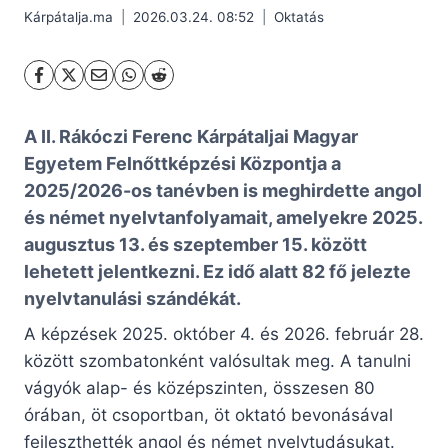
Kárpátalja.ma
2026.03.24. 08:52
Oktatás
A II. Rákóczi Ferenc Kárpátaljai Magyar
Egyetem Felnőttképzési Központja a
2025/2026-os tanévben is meghirdette angol
és német nyelvtanfolyamait, amelyekre 2025.
augusztus 13. és szeptember 15. között
lehetett jelentkezni. Ez idő alatt 82 fő jelezte
nyelvtanulási szándékát.
A képzések 2025. október 4. és 2026. február 28.
között szombatonként valósultak meg. A tanulni
vágyók alap- és középszinten, összesen 80
órában, öt csoportban, öt oktató bevonásával
fejleszthették angol és német nyelvtudásukat.