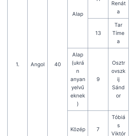
Renát
a
Alap
Tar
13
Tíme
a
Alap
(ukrá
Osztr
1.
Angol
40
n
ovszk
anyan
9
ij
yelvű
Sánd
eknek
or
)
Tóbiá
s
Közép
7
Viktór