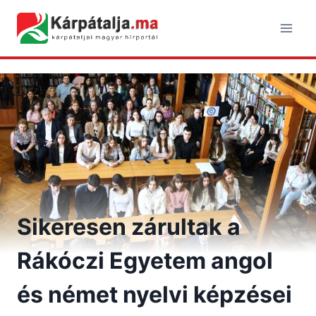
Skip
to
content
Sikeresen zárultak a
Rákóczi Egyetem angol
és német nyelvi képzései