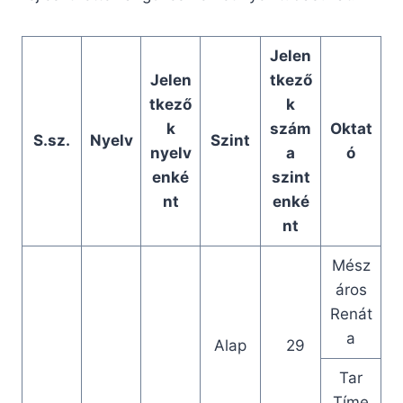
Jelen
Jelen
tkező
tkező
k
k
szám
Oktat
S.sz.
Nyelv
Szint
nyelv
a
ó
enké
szint
nt
enké
nt
Mész
áros
Renát
a
Alap
29
Tar
Tíme