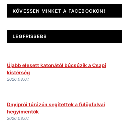
KÖVESSEN MINKET A FACEBOOKON!
LEGFRISSEBB
Újabb elesett katonától búcsúzik a Csapi
kistérség
2026.08.07.
Dnyiprói túrázón segítettek a fülöpfalvai
hegyimentők
2026.08.07.