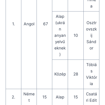
a
Alap
(ukrá
Osztr
1.
Angol
67
n
ovszk
anyan
10
ij
yelvű
Sánd
eknek
or
)
Tóbiá
s
Közép
28
Viktór
ia
Néme
Csatá
2.
15
Alap
15
t
ri Edit