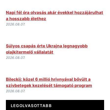
Napi fél óra olvasás akár évekkel hozzájárulhat
a hosszabb élethez
2026.08.07.
Súlyos csapás érte Ukrajna legnagyobb
olajkitermelő vállalatát
2026.08.07.
Bileckij: közel 6 millió hrivnyával bővült a
szívbetegek kezelését támogató program
2026.08.07.
LEGOLVASOTTABB