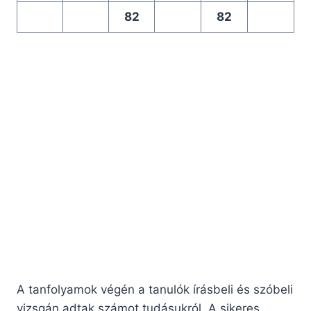
82
82
A tanfolyamok végén a tanulók írásbeli és szóbeli
vizsgán adtak számot tudásukról. A sikeres