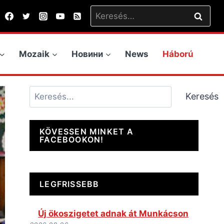
Keresés:
Mozaik
Новини
News
Háború
Keresés
Keresés
KÖVESSEN MINKET A
FACEBOOKON!
LEGFRISSEBB
Új ökoszigetet adnak át Munkácson