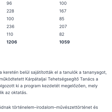
96
100
228
167
100
85
236
207
110
82
1206
1059
keretén belül sajátították el a tanulók a tananyagot,
 működtetett Kárpátaljai Tehetségsegítő Tanács a
lgozott ki a program kezdetét megelőzően, mely
ik az oktatás.
tódnak történelem–irodalom–művészettörténet és