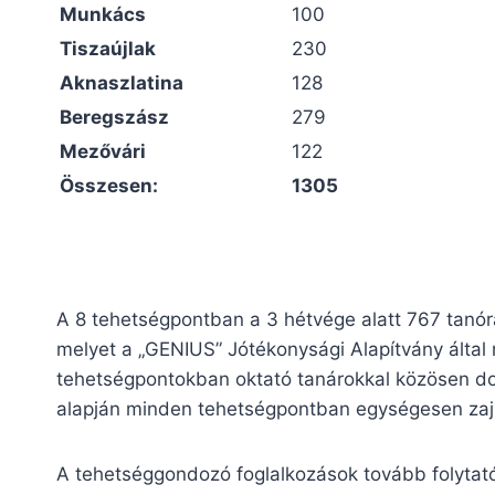
Munkács
100
Tiszaújlak
230
Aknaszlatina
128
Beregszász
279
Mezővári
122
Összesen:
1305
A 8 tehetségpontban a 3 hétvége alatt 767 tanóra 
melyet a „GENIUS” Jótékonysági Alapítvány által
tehetségpontokban oktató tanárokkal közösen do
alapján minden tehetségpontban egységesen zajl
A tehetséggondozó foglalkozások tovább folyta