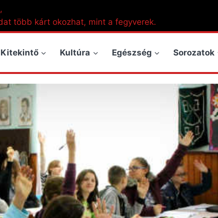
,
dat több kárt okozhat, mint a fegyverek.
Kitekintő
Kultúra
Egészség
Sorozatok