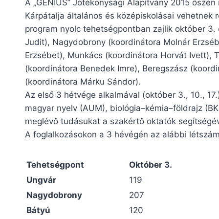
A „GENIUS” Jótékonysági Alapítvány 2015 őszén 
Kárpátalja általános és középiskolásai vehetnek 
program nyolc tehetségpontban zajlik október 3. 
Judit), Nagydobrony (koordinátora Molnár Erzsébe
Erzsébet), Munkács (koordinátora Horvát Ivett), 
(koordinátora Benedek Imre), Beregszász (koordi
(koordinátora Márku Sándor).
Az első 3 hétvége alkalmával (október 3., 10., 17.
magyar nyelv (AUM), biológia–kémia–földrajz (BKF
meglévő tudásukat a szakértő oktatók segítségév
A foglalkozásokon a 3 hévégén az alábbi létszám
Tehetségpont
Október 3.
Ungvár
119
Nagydobrony
207
Bátyú
120