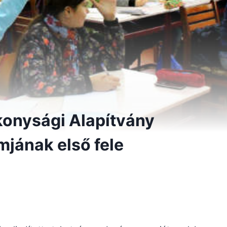
konysági Alapítvány
jának első fele