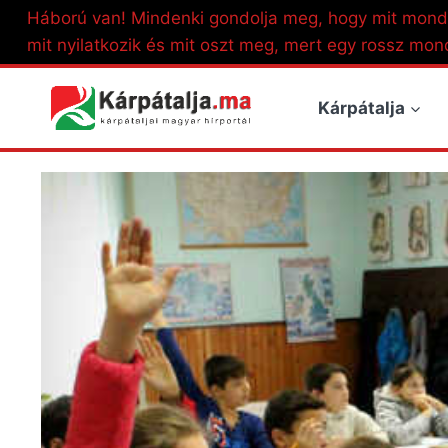
Skip
Háború van! Mindenki gondolja meg, hogy mit mond
to
mit nyilatkozik és mit oszt meg, mert egy rossz mon
content
Kárpátalja