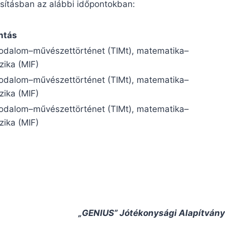
osításban az alábbi időpontokban:
ntás
rodalom–művészettörténet (TIMt), matematika–
zika (MIF)
rodalom–művészettörténet (TIMt), matematika–
zika (MIF)
rodalom–művészettörténet (TIMt), matematika–
zika (MIF)
„GENIUS” Jótékonysági Alapítvány