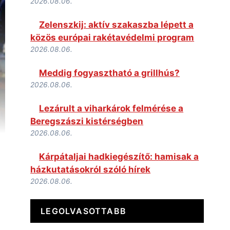
2026.08.06.
Zelenszkij: aktív szakaszba lépett a
közös európai rakétavédelmi program
2026.08.06.
Meddig fogyasztható a grillhús?
2026.08.06.
Lezárult a viharkárok felmérése a
Beregszászi kistérségben
2026.08.06.
Kárpátaljai hadkiegészítő: hamisak a
házkutatásokról szóló hírek
2026.08.06.
LEGOLVASOTTABB