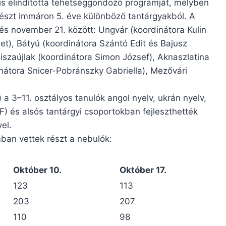
is elindította tehetséggondozó programját, melyben
részt immáron 5. éve különböző tantárgyakból.
A
és november 21. között: Ungvár (koordinátora Kulin
t), Bátyú (koordinátora Szántó Edit és Bajusz
Tiszaújlak (koordinátora Simon József), Aknaszlatina
nátora Snicer-Pobránszky Gabriella), Mezővári
) a 3–11. osztályos tanulók angol nyelv, ukrán nyelv,
) és alsós tantárgyi csoportokban fejleszthették
el.
ban vettek részt a nebulók:
Október 10.
Október 17.
123
113
203
207
110
98