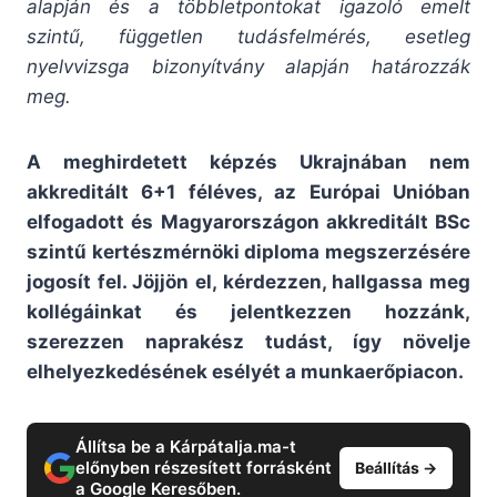
alapján és a többletpontokat igazoló emelt
szintű, független tudásfelmérés, esetleg
nyelvvizsga bizonyítvány alapján határozzák
meg.
A meghirdetett képzés Ukrajnában nem
akkreditált 6+1 féléves, az Európai Unióban
elfogadott és Magyarországon akkreditált BSc
szintű kertészmérnöki diploma megszerzésére
jogosít fel. Jöjjön el, kérdezzen, hallgassa meg
kollégáinkat és jelentkezzen hozzánk,
szerezzen naprakész tudást, így növelje
elhelyezkedésének esélyét a munkaerőpiacon.
Állítsa be a Kárpátalja.ma-t
előnyben részesített forrásként
Beállítás →
a Google Keresőben.