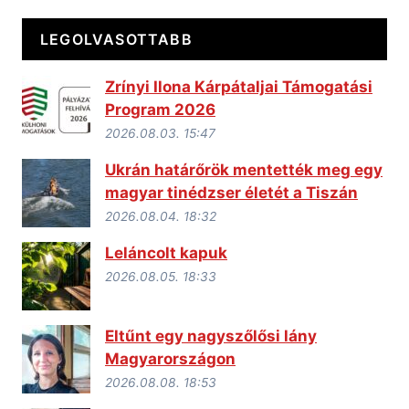
LEGOLVASOTTABB
Zrínyi Ilona Kárpátaljai Támogatási
Program 2026
2026.08.03. 15:47
Ukrán határőrök mentették meg egy
magyar tinédzser életét a Tiszán
2026.08.04. 18:32
Leláncolt kapuk
2026.08.05. 18:33
Eltűnt egy nagyszőlősi lány
Magyarországon
2026.08.08. 18:53