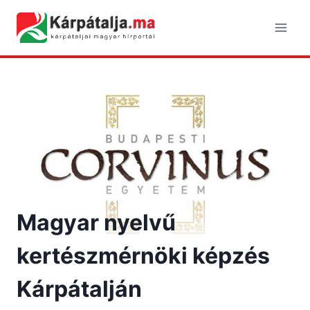
Skip
to
content
Magyar nyelvű
kertészmérnöki képzés
Kárpátalján