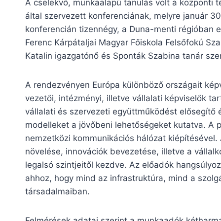
A cselekvő, munkaalapú tanulás volt a központi
által szervezett konferenciának, melyre január 30
konferencián tizennégy, a Duna-menti régióban el
Ferenc Kárpátaljai Magyar Főiskola Felsőfokú Sz
Katalin igazgatónő és Sponták Szabina tanár sz
A rendezvényen Európa különböző országait képv
vezetői, intézményi, illetve vállalati képviselők t
vállalati és szervezeti együttműködést elősegítő
modelleket a jövőbeni lehetőségeket kutatva. A 
nemzetközi kommunikációs hálózat kiépítésével. 
növelése, innovációk bevezetése, illetve a válla
legalsó szintjeitől kezdve. Az előadók hangsúlyo
ahhoz, hogy mind az infrastruktúra, mind a szol
társadalmaiban.
Felmérések adatai szerint a munkaadók kétharm