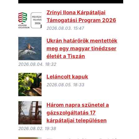
Zrínyi Ilona Kárpátaljai
Támogatási Program 2026
2026.08.03. 15:47
Ukrán határőrök mentették
meg egy magyar tinédzser
életét a Tiszán
2026.08.04. 18:32
Leláncolt kapuk
2026.08.05. 18:33
Három napra szünetel a
gázszolgáltatás 17
kárpátaljai településen
2026.08.02. 19:38