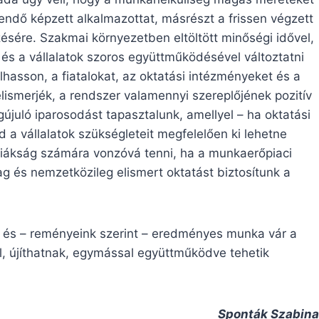
endő képzett alkalmazottat, másrészt a frissen végzett
ésére. Szakmai környezetben eltöltött minőségi idővel,
 és a vállalatok szoros együttműködésével változtatni
lhasson, a fiatalokat, az oktatási intézményeket és a
felismerjék, a rendszer valamennyi szereplőjének pozitív
gújuló iparosodást tapasztalunk, amellyel – ha oktatási
d a vállalatok szükségleteit megfelelően ki lehetne
 diákság számára vonzóvá tenni, ha a munkaerőpiaci
g és nemzetközileg elismert oktatást biztosítunk a
ú és – reményeink szerint – eredményes munka vár a
, újíthatnak, egymással együttműködve tehetik
Sponták Szabina