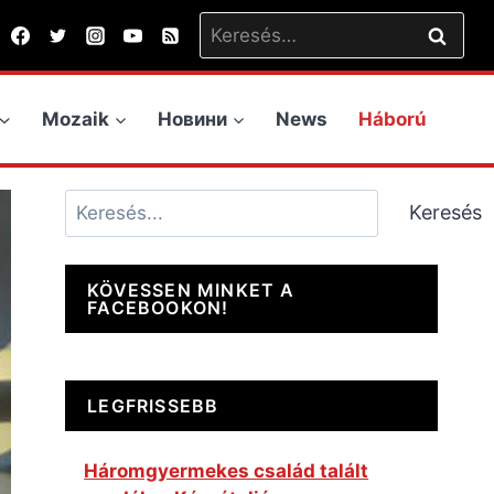
Keresés:
Mozaik
Новини
News
Háború
Keresés
Keresés
KÖVESSEN MINKET A
FACEBOOKON!
LEGFRISSEBB
Háromgyermekes család talált