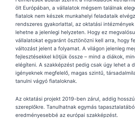
ölt Európában, a vállalatok mégsem találnak eleg
fiatalok nem készek munkahelyi feladataik elvégz
rendszeres gyakorlattal, az oktatási intézmények
lehetne a jelenlegi helyzeten. Hogy ez megvalósu
vállalatokat egyaránt ösztönözni kell arra, hogy 
változást jelent a folyamat. A világon jelenleg me
fejlesztésekkel kötjük össze – mind a diákok, min
elégíteni. A szakképzést pedig csak úgy lehet a
igényeknek megfelelő, magas szintű, társadalmila
tanulni vágyó fiataloknak.
Az oktatási projekt 2019-ben zárul, addig hossz
szereplőkre. Tanulhatnak egymás tapasztalatából
eredményesebbé az európai szakképzést.