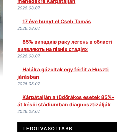
menedékre Kárpátalján
2026.08.07.
17 éve hunyt el Cseh Tamás
2026.08.07.
85% випадків раку легень в області
виявляють на пізніх стадіях
2026.08.07.
Halálra gázoltak egy férfit a Huszti
járásban
2026.08.07.
Kárpátalján a tüdőrákos esetek 85%-
át késői stádiumban diagnosztizálják
2026.08.07.
LEGOLVASOTTABB