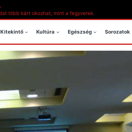
,
dat több kárt okozhat, mint a fegyverek.
Kitekintő
Kultúra
Egészség
Sorozatok