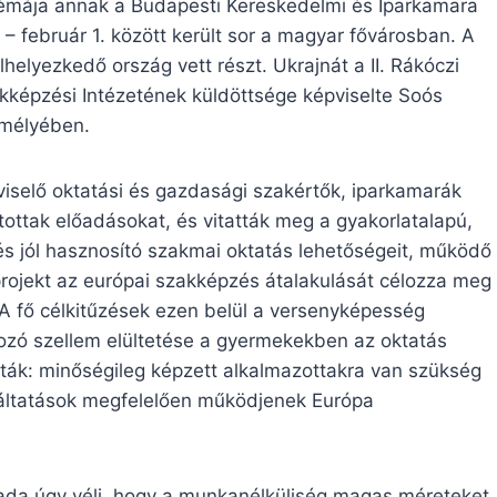
 témája annak a Budapesti Kereskedelmi és Iparkamara
 – február 1. között került sor a magyar fővárosban.
A
helyezkedő ország vett részt. Ukrajnát a II. Rákóczi
akképzési Intézetének küldöttsége képviselte Soós
emélyében.
iselő oktatási és gazdasági szakértők, iparkamarák
artottak előadásokat, és vitatták meg a gyakorlatalapú,
 és jól hasznosító szakmai oktatás lehetőségeit, működő
projekt az európai szakképzés átalakulását célozza meg
A fő célkitűzések ezen belül a versenyképesség
lkozó szellem elültetése a gyermekekben az oktatás
zták: minőségileg képzett alkalmazottakra van szükség
gáltatások megfelelően működjenek Európa
ada úgy véli, hogy a munkanélküliség magas méreteket