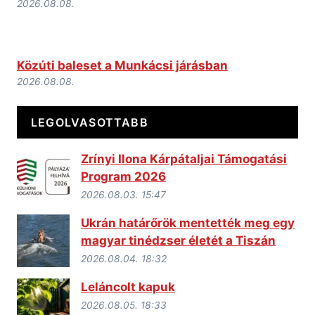
2026.08.08.
Közúti baleset a Munkácsi járásban
2026.08.08.
LEGOLVASOTTABB
Zrínyi Ilona Kárpátaljai Támogatási
Program 2026
2026.08.03. 15:47
Ukrán határőrök mentették meg egy
magyar tinédzser életét a Tiszán
2026.08.04. 18:32
Leláncolt kapuk
2026.08.05. 18:33