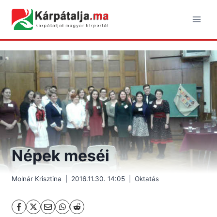
Skip
to
content
Népek meséi
Molnár Krisztina
2016.11.30. 14:05
Oktatás