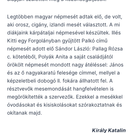
Legtöbben magyar népmesét adtak elő, de volt,
aki orosz, cigány, izlandi mesét választott. A mi
diákjaink kárpátaljai népmesével készültek. Illés
Kitti egy Forgolányban gyűjtött Palkó című
népmesét adott elő Sándor László: Pallag Rózsa
c. kötetéből, Polyák Anita a saját családjától
örökölt népmesét mondott nagy átéléssel: János
és az ő nagyakaratú felesége címmel, mellyel a
képzeletbeli dobogó II. fokára állhatott fel. A
résztvevők mesemondását hangfelvételen is
megörökítették a szervezők. Ezekkel a mesékkel
óvodásokat és kisiskolásokat szórakoztatnak és
okítanak majd.
Király Katalin