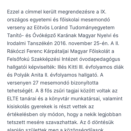
Ezzel a címmel került megrendezésre a IX.
országos egyetemi és főiskolai mesemondó
verseny az Eötvös Loránd Tudományegyetem
Tanító- és Óvóképző Karának Magyar Nyelvi és
Irodalmi Tanszékén 2016. november 25-én.
A II.
Rákóczi Ferenc Kárpátaljai Magyar Főiskolát a
Felsőfokú Szakképzési Intézet óvodapedagógus
hallgatói képviselték: Illés Kitti III. évfolyamos diák
és Polyák Anita II. évfolyamos hallgató. A
versenyen 27 mesemondó bizonyította
tehetségét. A 8 fős zsűri tagjai között voltak az
ELTE tanárai és a könyvtár munkatársai, valamint
kisiskolás gyerekek is részt vettek az
értékelésben oly módon, hogy a nekik legjobban
tetszett mesére szavazhattak. Az ő döntésük
alapján születtek meg a közönségdíjasok.