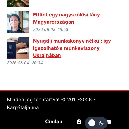
Eltűnt egy nagyszőlősi lány
Magyarországon
2026.08.08. 18:53
Nyugdíj munkakönyv nélkül: így
igazolható a munkaviszony
Ukrajnában
2026.08.04. 20:34
Minden jog fenntartva! © 2011-2026 -
Kárpátalja.ma
Címlap