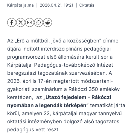
Kárpátalja.ma
2026.04.21. 19:21
Oktatás
Az „Erő a múltból, jövő a közösségben” címmel
útjára indított interdiszciplináris pedagógiai
programsorozat első állomására került sor a
Kárpátaljai Pedagógus-továbbképző Intézet
beregszászi tagozatának szervezésében. A
2026. április 17-én megtartott módszertani-
gyakorlati szeminárium a Rákóczi 350 emlékév
keretében, az
„Utazó fejedelem – Rákóczi
nyomában a legendák térképén”
tematikát járta
körül, amelyen 22, kárpátaljai magyar tannyelvű
oktatási intézményben dolgozó alsó tagozatos
pedagógus vett részt.