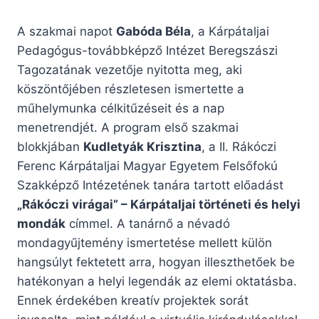
A szakmai napot
Gabóda Béla
, a Kárpátaljai
Pedagógus-továbbképző Intézet Beregszászi
Tagozatának vezetője nyitotta meg, aki
köszöntőjében részletesen ismertette a
műhelymunka célkitűzéseit és a nap
menetrendjét. A program első szakmai
blokkjában
Kudletyák Krisztina
, a II. Rákóczi
Ferenc Kárpátaljai Magyar Egyetem Felsőfokú
Szakképző Intézetének tanára tartott előadást
„Rákóczi virágai” – Kárpátaljai történeti és helyi
mondák
címmel. A tanárnő a névadó
mondagyűjtemény ismertetése mellett külön
hangsúlyt fektetett arra, hogyan illeszthetőek be
hatékonyan a helyi legendák az elemi oktatásba.
Ennek érdekében kreatív projektek sorát