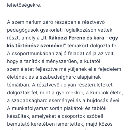
lehetőségekre.
A szeminárium záró részében a résztvevő
pedagógusok gyakorlati foglalkozáson vettek
részt, amely a
„II. Rákóczi Ferenc és kora – egy
kis történész szemével”
témakört dolgozta fel.
A csoportmunkában zajló feladat célja az volt,
hogy a tanítók élményszerűen, a kutatói
szemléletet fejlesztve mélyüljenek el a fejedelem
életének és a szabadságharc alapjainak
témáiban. A résztvevők olyan részterületeket
dolgoztak fel, mint a gyermekkor, a kurucok élete,
a szabadságharc eseményei és a bujdosás évei.
A munkafolyamat során plakátok és tablók
készültek, amelyeket a csoportok szóbeli
bemutató keretében ismertettek, majd közös