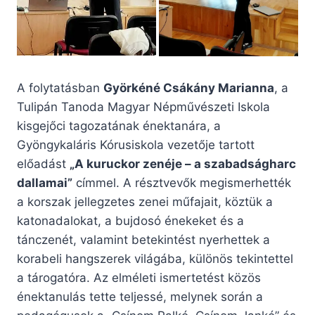
A folytatásban
Györkéné Csákány Marianna
, a
Tulipán Tanoda Magyar Népművészeti Iskola
kisgejőci tagozatának énektanára, a
Gyöngykaláris Kórusiskola vezetője tartott
előadást
„A kuruckor zenéje – a szabadságharc
dallamai”
címmel. A résztvevők megismerhették
a korszak jellegzetes zenei műfajait, köztük a
katonadalokat, a bujdosó énekeket és a
tánczenét, valamint betekintést nyerhettek a
korabeli hangszerek világába, különös tekintettel
a tárogatóra. Az elméleti ismertetést közös
énektanulás tette teljessé, melynek során a