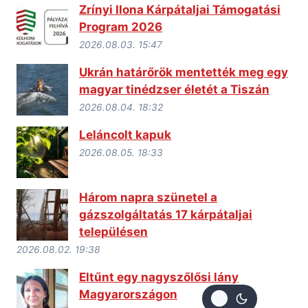
Zrínyi Ilona Kárpátaljai Támogatási
Program 2026
2026.08.03. 15:47
Ukrán határőrök mentették meg egy
magyar tinédzser életét a Tiszán
2026.08.04. 18:32
Leláncolt kapuk
2026.08.05. 18:33
Három napra szünetel a
gázszolgáltatás 17 kárpátaljai
településen
2026.08.02. 19:38
Eltűnt egy nagyszőlősi lány
Magyarországon