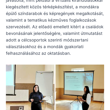
javasolta, mint például a virtuális kirándulásokkal
kiegészített közös térképkészítést, a mondákra
épülő színdarabok és képregények megalkotását,
valamint a tematikus kézműves foglalkozások
szervezését. Az előadó emellett kitért a családok
bevonásának jelentőségére, valamint útmutatást
adott a célcsoportok szerinti módszertani
választásokhoz és a mondák gyakorlati
felhasználásához az oktatásban.