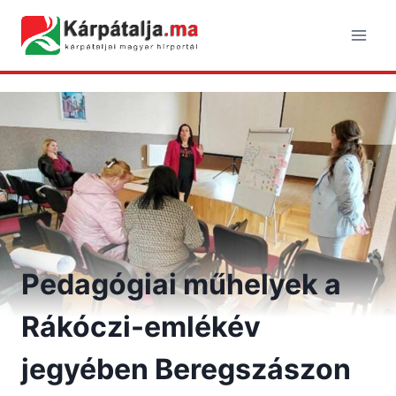
Skip
to
content
Pedagógiai műhelyek a
Rákóczi-emlékév
jegyében Beregszászon