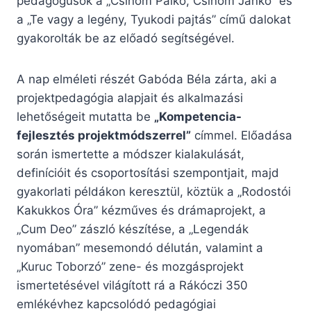
pedagógusok a „Csínom Palkó, Csínom Jankó” és
a „Te vagy a legény, Tyukodi pajtás” című dalokat
gyakorolták be az előadó segítségével.
A nap elméleti részét Gabóda Béla zárta, aki a
projektpedagógia alapjait és alkalmazási
lehetőségeit mutatta be
„Kompetencia-
fejlesztés projektmódszerrel”
címmel. Előadása
során ismertette a módszer kialakulását,
definícióit és csoportosítási szempontjait, majd
gyakorlati példákon keresztül, köztük a „Rodostói
Kakukkos Óra” kézműves és drámaprojekt, a
„Cum Deo” zászló készítése, a „Legendák
nyomában” mesemondó délután, valamint a
„Kuruc Toborzó” zene- és mozgásprojekt
ismertetésével világított rá a Rákóczi 350
emlékévhez kapcsolódó pedagógiai