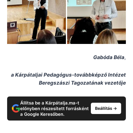
Gabóda Béla
,
a
Kárpátaljai Pedagógus-továbbképző Intézet
Beregszászi Tagozatának
vezetője
Állítsa be a Kárpátalja.ma-t
előnyben részesített forrásként
Beállítás →
a Google Keresőben.