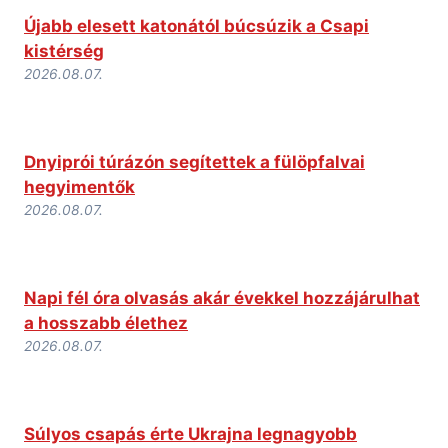
Újabb elesett katonától búcsúzik a Csapi
kistérség
2026.08.07.
Dnyiprói túrázón segítettek a fülöpfalvai
hegyimentők
2026.08.07.
Napi fél óra olvasás akár évekkel hozzájárulhat
a hosszabb élethez
2026.08.07.
Súlyos csapás érte Ukrajna legnagyobb