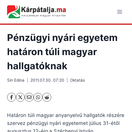
Skip
to
content
Pénzügyi nyári egyetem
határon túli magyar
hallgatóknak
Sin Edina
2011.07.30. 07:20
Oktatás
Határon túli magyar anyanyelvű hallgatók részére
szervez pénzügyi nyári egyetemet július 31-étől
augusztus 12-éig a Széchenyi István