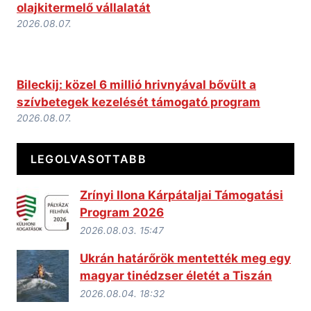
olajkitermelő vállalatát
2026.08.07.
Bileckij: közel 6 millió hrivnyával bővült a
szívbetegek kezelését támogató program
2026.08.07.
LEGOLVASOTTABB
Zrínyi Ilona Kárpátaljai Támogatási
Program 2026
2026.08.03. 15:47
Ukrán határőrök mentették meg egy
magyar tinédzser életét a Tiszán
2026.08.04. 18:32