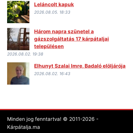
Leláncolt kapuk
2026.08.05. 18:33
Három napra szünetel a
gázszolgáltatás 17 kárpátaljai
településen
2026.08.02. 19:38
Elhunyt Szalai Imre, Badaló elöljárója
2026.08.02. 16:43
Minden jog fenntartva! © 2011-2026 -
Kárpátalja.ma