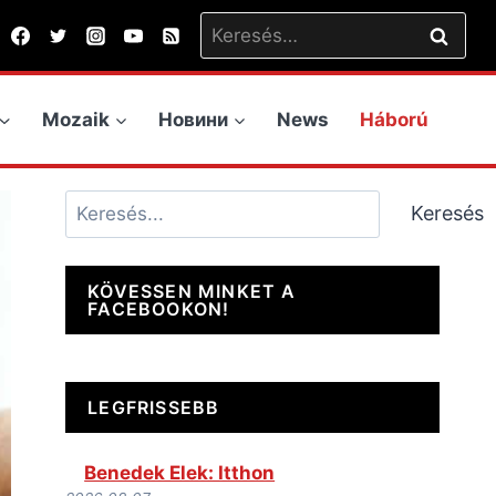
Keresés:
Mozaik
Новини
News
Háború
Keresés
Keresés
KÖVESSEN MINKET A
FACEBOOKON!
LEGFRISSEBB
Benedek Elek: Itthon