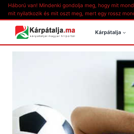
Skip
Háború van! Mindenki gondolja meg, hogy mit mond
to
mit nyilatkozik és mit oszt meg, mert egy rossz mon
content
Kárpátalja