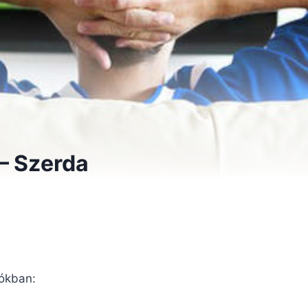
 – Szerda
iókban: