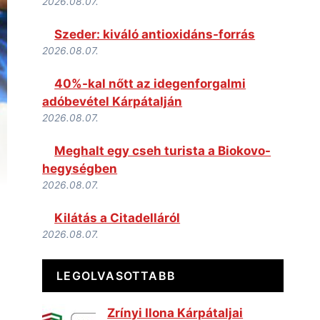
2026.08.07.
Szeder: kiváló antioxidáns-forrás
2026.08.07.
40%-kal nőtt az idegenforgalmi
adóbevétel Kárpátalján
2026.08.07.
Meghalt egy cseh turista a Biokovo-
hegységben
2026.08.07.
Kilátás a Citadelláról
2026.08.07.
LEGOLVASOTTABB
Zrínyi Ilona Kárpátaljai