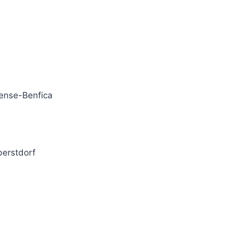
nense-Benfica
berstdorf