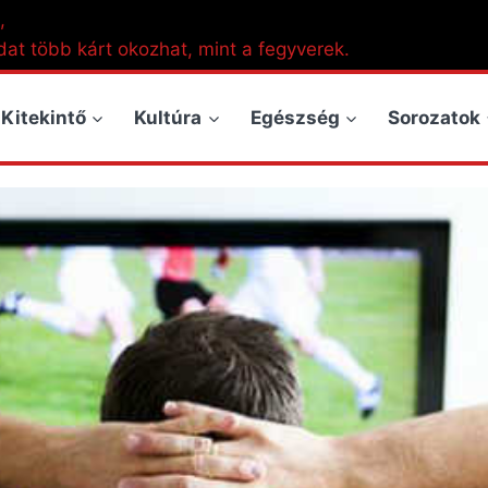
,
dat több kárt okozhat, mint a fegyverek.
Kitekintő
Kultúra
Egészség
Sorozatok