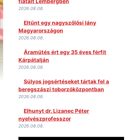
fiatalt Lembergben
2026.08.08.
Eltűnt egy nagyszőlősi lány
Magyarországon
2026.08.08.
Áramütés ért egy 35 éves férfit
Kárpátalján
2026.08.08.
Súlyos jogsértéseket tártak fel a
beregszászi toborzóközpontban
2026.08.08.
Elhunyt dr. Lizanec Péter
nyelvészprofesszor
2026.08.08.