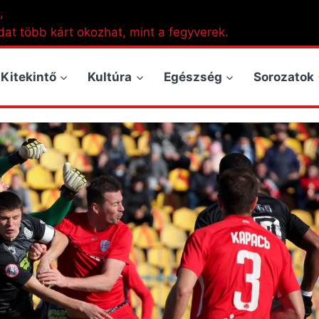
,
dat több kárt okozhat, mint a fegyverek.
Kitekintő
Kultúra
Egészség
Sorozatok