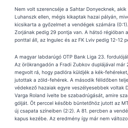
Nem volt szerencséje a Sahtar Donyecknek, akik 
Luhanszk ellen, mégis kikaptak hazai pályán, mive
kicsikarta a győzelmet a vendégek számára (0:1)
Zorjának pedig 29 pontja van. A hátsó régióban a
ponttal áll, az Ingulec és az FK Lviv pedig 12-12 p
A magyar labdarúgó OTP Bank Liga 23. fordulójá
Az örökrangadón a Fradi Zubkov duplájával már 2
megvolt rá, hogy padlóra küldjék a kék-fehéreket
jutottak a zöld-fehérek. A második félidőben telj
védekező hazaiak egyre veszélyesebbek voltak D
Varga Roland ívelte be szabadrúgását, amire sz
gólját. Öt perccel később büntetőhöz jutott az M
új csapata színeiben (2:2). A 81. percben a vendé
kapus kezébe. Az eredmény így már nem változot