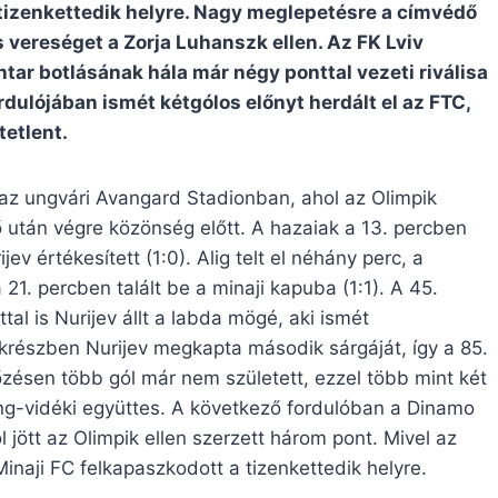
 a tizenkettedik helyre. Nagy meglepetésre a címvédő
 vereséget a Zorja Luhanszk ellen. Az FK Lviv
ar botlásának hála már négy ponttal vezeti riválisa
ordulójában ismét kétgólos előnyt herdált el az FTC,
tetlent.
 az ungvári Avangard Stadionban, ahol az Olimpik
után végre közönség előtt. A hazaiak a 13. percben
ev értékesített (1:0). Alig telt el néhány perc, a
1. percben talált be a minaji kapuba (1:1). A 45.
al is Nurijev állt a labda mögé, aki ismét
ékrészben Nurijev megkapta második sárgáját, így a 85.
ésen több gól már nem született, ezzel több mint két
Ung-vidéki együttes. A következő fordulóban a Dinamo
 jött az Olimpik ellen szerzett három pont. Mivel az
Minaji FC felkapaszkodott a tizenkettedik helyre.