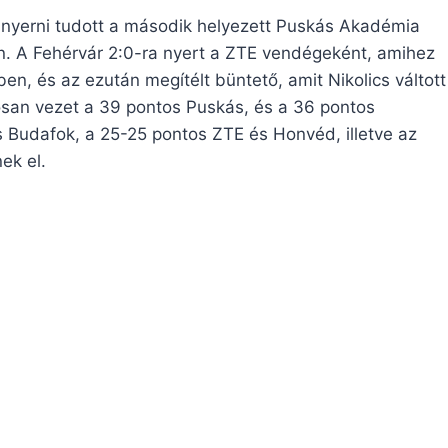
nyerni tudott a második helyezett Puskás Akadémia
on. A Fehérvár 2:0-ra nyert a ZTE vendégeként, amihez
ben, és az ezután megítélt büntető, amit Nikolics váltott
osan vezet a 39 pontos Puskás, és a 36 pontos
os Budafok, a 25-25 pontos ZTE és Honvéd, illetve az
ek el.