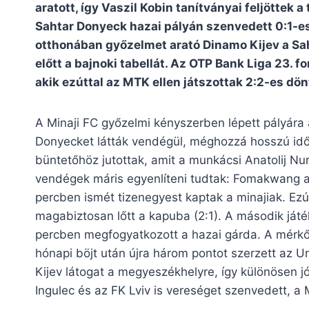
aratott, így Vaszil Kobin tanítványai feljöttek
Sahtar Donyeck hazai pályán szenvedett 0:1-es
otthonában győzelmet arató Dinamo Kijev a Saht
előtt a bajnoki tabellát. Az OTP Bank Liga 23. f
akik ezúttal az MTK ellen játszottak 2:2-es dön
A Minaji FC győzelmi kényszerben lépett pályára
Donyecket látták vendégül, méghozzá hosszú idő 
büntetőhöz jutottak, amit a munkácsi Anatolij Nurij
vendégek máris egyenlíteni tudtak: Fomakwang a 2
percben ismét tizenegyest kaptak a minajiak. Ezútt
magabiztosan lőtt a kapuba (2:1). A második ját
percben megfogyatkozott a hazai gárda. A mérkőz
hónapi böjt után újra három pontot szerzett az 
Kijev látogat a megyeszékhelyre, így különösen jól
Ingulec és az FK Lviv is vereséget szenvedett, a 