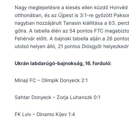
Nagy meglepetésre a kiesés ellen küzdő Honvéd 
otthonában, és az Újpest is 3:1-re győzött Paks
nagyban hozzájárult Tanasin kiállítása a 63. perc
gólra. A tabella élén az 54 pontos FTC magabizt
Fehérvár előtt. A bajnoki tabella alján a 26 pont
utolsó helyen álló, 21 pontos Diósgyőr helyezkedn
Ukrán labdarúgó-bajnokság, 16. forduló:
Minaji FC – Olimpik Donyeck 2:1
Sahtar Donyeck – Zorja Luhanszk 0:1
FK Lviv – Dinamo Kijev 1:4