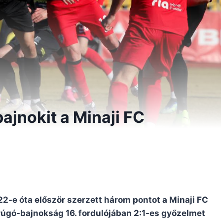
ajnokit a Minaji FC
2-e óta először szerzett három pontot a Minaji FC
arúgó-bajnokság 16. fordulójában 2:1-es győzelmet