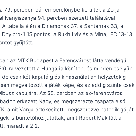
a 79. percben bár emberelőnybe kerültek a Zorja
l Ivanyiszenya 94. percben szerzett találatával
. A tabella élén a Dinamonak 37, a Sahtarnak 33, a
 Dnyipro-1 15 pontos, a Rukh Lviv és a Minaji FC 13-13
ontot gyűjtött.
ban az MTK Budapest a Ferencvárost látta vendégül.
:0-ra vezetett a Hungária körúton, és minden esélyük
, de csak két kapufáig és kihasználatlan helyzetekig
esen megváltozott a játék képe, és az addig szinte csak
ibusz kapujára. Az 55. percben az ex-ferencvárosi
abadon érkezett Nagy, és megszerezte csapata első
TK, amit Varga értékesített, megszerezve hatodik gólját
gek is büntetőhöz jutottak, amit Robert Mak lőtt a
t, maradt a 2:2.