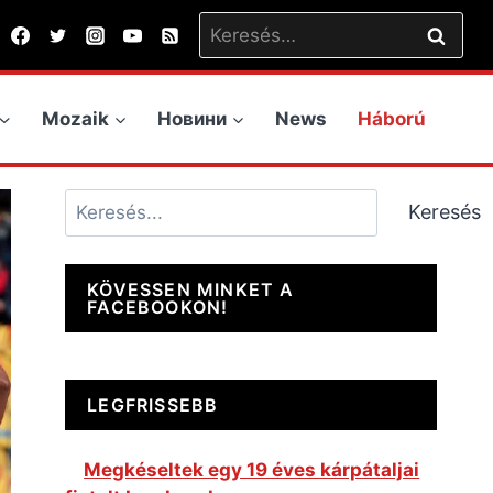
Keresés:
Mozaik
Новини
News
Háború
Keresés
Keresés
KÖVESSEN MINKET A
FACEBOOKON!
LEGFRISSEBB
Megkéseltek egy 19 éves kárpátaljai