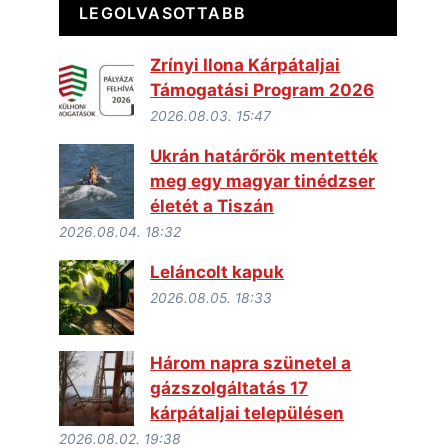
LEGOLVASOTTABB
Zrínyi Ilona Kárpátaljai
Támogatási Program 2026
2026.08.03. 15:47
Ukrán határőrök mentették
meg egy magyar tinédzser
életét a Tiszán
2026.08.04. 18:32
Leláncolt kapuk
2026.08.05. 18:33
Három napra szünetel a
gázszolgáltatás 17
kárpátaljai településen
2026.08.02. 19:38