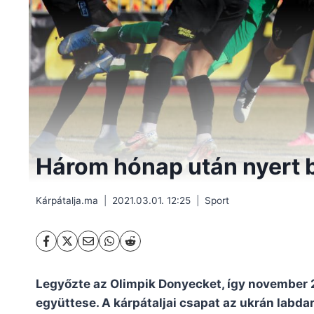
Három hónap után nyert b
Kárpátalja.ma
2021.03.01. 12:25
Sport
Legyőzte az Olimpik Donyecket, így november 2
együttese. A kárpátaljai csapat az ukrán labd