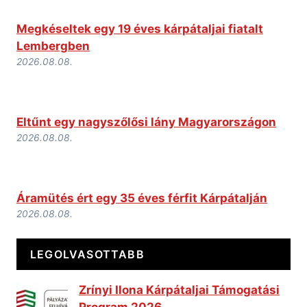
Megkéseltek egy 19 éves kárpátaljai fiatalt
Lembergben
2026.08.08.
Eltűnt egy nagyszőlősi lány Magyarországon
2026.08.08.
Áramütés ért egy 35 éves férfit Kárpátalján
2026.08.08.
LEGOLVASOTTABB
Zrínyi Ilona Kárpátaljai Támogatási
Program 2026