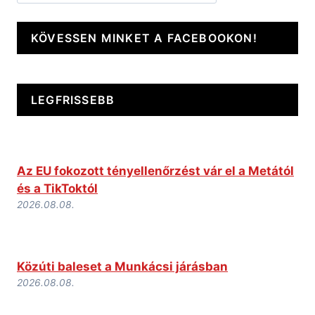
KÖVESSEN MINKET A FACEBOOKON!
LEGFRISSEBB
Az EU fokozott tényellenőrzést vár el a Metától
és a TikToktól
2026.08.08.
Közúti baleset a Munkácsi járásban
2026.08.08.