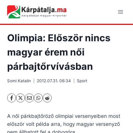
Skip
to
content
Olimpia: Először nincs
magyar érem női
párbajtőrvívásban
Somi Katalin
2012.07.31. 06:34
Sport
A női párkbajtőröző olimpiai versenyeiben most
először volt példa arra, hogy magyar versenyző
nem állhatott fel a dobogóra.