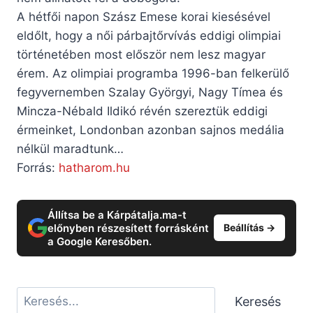
A hétfői napon Szász Emese korai kiesésével
eldőlt, hogy a női párbajtőrvívás eddigi olimpiai
történetében most először nem lesz magyar
érem. Az olimpiai programba 1996-ban felkerülő
fegyvernemben Szalay Györgyi, Nagy Tímea és
Mincza-Nébald Ildikó révén szereztük eddigi
érmeinket, Londonban azonban sajnos medália
nélkül maradtunk…
Forrás:
hatharom.hu
Állítsa be a Kárpátalja.ma-t
előnyben részesített forrásként
Beállítás →
a Google Keresőben.
Keresés
Keresés