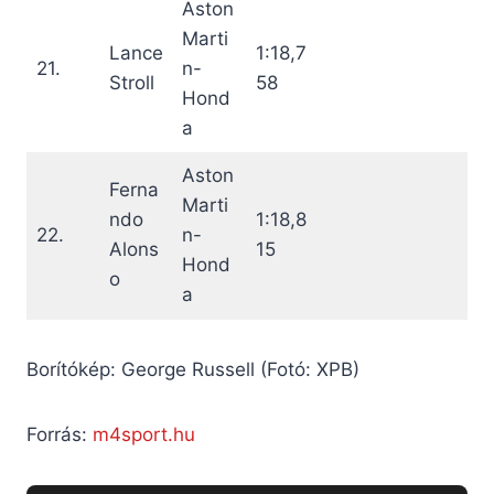
Aston
Marti
Lance
1:18,7
21.
n-
Stroll
58
Hond
a
Aston
Ferna
Marti
ndo
1:18,8
22.
n-
Alons
15
Hond
o
a
Borítókép: George Russell (Fotó: XPB)
Forrás:
m4sport.hu