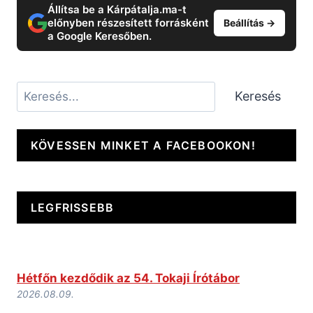
Állítsa be a Kárpátalja.ma-t
előnyben részesített forrásként
Beállítás →
a Google Keresőben.
Keresés
Keresés
KÖVESSEN MINKET A FACEBOOKON!
LEGFRISSEBB
Hétfőn kezdődik az 54. Tokaji Írótábor
2026.08.09.