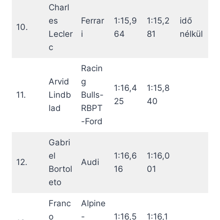
Charl
es
Ferrar
1:15,9
1:15,2
idő
10.
Lecler
i
64
81
nélkül
c
Racin
Arvid
g
1:16,4
1:15,8
11.
Lindb
Bulls-
25
40
lad
RBPT
-Ford
Gabri
el
1:16,6
1:16,0
12.
Audi
Bortol
16
01
eto
Franc
Alpine
o
-
1:16,5
1:16,1