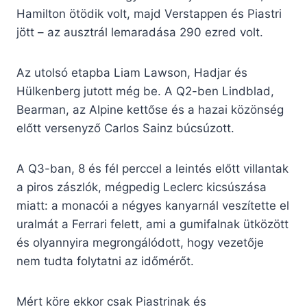
Hamilton ötödik volt, majd Verstappen és Piastri
jött – az ausztrál lemaradása 290 ezred volt.
Az utolsó etapba Liam Lawson, Hadjar és
Hülkenberg jutott még be. A Q2-ben Lindblad,
Bearman, az Alpine kettőse és a hazai közönség
előtt versenyző Carlos Sainz búcsúzott.
A Q3-ban, 8 és fél perccel a leintés előtt villantak
a piros zászlók, mégpedig Leclerc kicsúszása
miatt: a monacói a négyes kanyarnál veszítette el
uralmát a Ferrari felett, ami a gumifalnak ütközött
és olyannyira megrongálódott, hogy vezetője
nem tudta folytatni az időmérőt.
Mért köre ekkor csak Piastrinak és