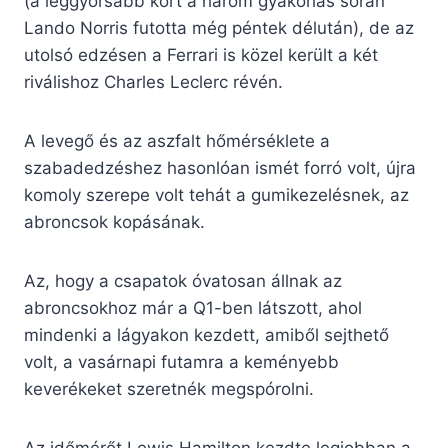
(a leggyorsabb kört a három gyakorlás során
Lando Norris futotta még péntek délután), de az
utolsó edzésen a Ferrari is közel került a két
riválishoz Charles Leclerc révén.
A levegő és az aszfalt hőmérséklete a
szabadedzéshez hasonlóan ismét forró volt, újra
komoly szerepe volt tehát a gumikezelésnek, az
abroncsok kopásának.
Az, hogy a csapatok óvatosan állnak az
abroncsokhoz már a Q1-ben látszott, ahol
mindenki a lágyakon kezdett, amiből sejthető
volt, a vasárnapi futamra a keményebb
keverékeket szeretnék megspórolni.