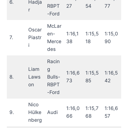
6.
Hadja
RBPT
27
54
77
r
-Ford
McLar
Oscar
en-
1:16,1
1:15,5
1:15,0
7.
Piastr
Merce
38
18
90
i
des
Racin
Liam
g
1:16,6
1:15,5
1:16,5
8.
Laws
Bulls-
73
85
42
on
RBPT
-Ford
Nico
1:16,0
1:15,7
1:16,6
9.
Hülke
Audi
66
68
57
nberg