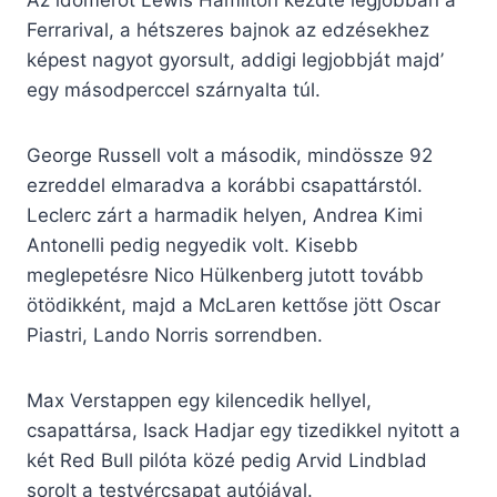
Az időmérőt Lewis Hamilton kezdte legjobban a
Ferrarival, a hétszeres bajnok az edzésekhez
képest nagyot gyorsult, addigi legjobbját majd’
egy másodperccel szárnyalta túl.
George Russell volt a második, mindössze 92
ezreddel elmaradva a korábbi csapattárstól.
Leclerc zárt a harmadik helyen, Andrea Kimi
Antonelli pedig negyedik volt. Kisebb
meglepetésre Nico Hülkenberg jutott tovább
ötödikként, majd a McLaren kettőse jött Oscar
Piastri, Lando Norris sorrendben.
Max Verstappen egy kilencedik hellyel,
csapattársa, Isack Hadjar egy tizedikkel nyitott a
két Red Bull pilóta közé pedig Arvid Lindblad
sorolt a testvércsapat autójával.