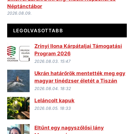
Néptánctábor
2026.08.09.
LEGOLVASOTTABB
Zrínyi Ilona Kárpátaljai Támogatási
Program 2026
2026.08.03. 15:47
Ukrán határőrök mentették meg egy
magyar tinédzser életét a Tiszán
2026.08.04. 18:32
Leláncolt kapuk
2026.08.05. 18:33
Eltűnt egy nagyszőlősi lány