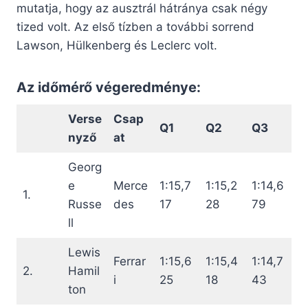
mutatja, hogy az ausztrál hátránya csak négy
tized volt. Az első tízben a további sorrend
Lawson, Hülkenberg és Leclerc volt.
Az időmérő végeredménye:
Verse
Csap
Q1
Q2
Q3
nyző
at
Georg
e
Merce
1:15,7
1:15,2
1:14,6
1.
Russe
des
17
28
79
ll
Lewis
Ferrar
1:15,6
1:15,4
1:14,7
2.
Hamil
i
25
18
43
ton