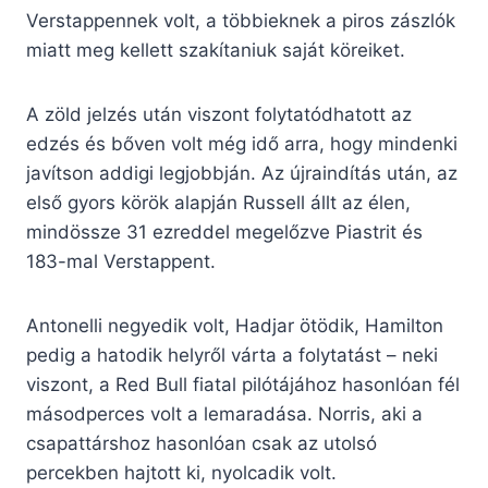
Verstappennek volt, a többieknek a piros zászlók
miatt meg kellett szakítaniuk saját köreiket.
A zöld jelzés után viszont folytatódhatott az
edzés és bőven volt még idő arra, hogy mindenki
javítson addigi legjobbján. Az újraindítás után, az
első gyors körök alapján Russell állt az élen,
mindössze 31 ezreddel megelőzve Piastrit és
183-mal Verstappent.
Antonelli negyedik volt, Hadjar ötödik, Hamilton
pedig a hatodik helyről várta a folytatást – neki
viszont, a Red Bull fiatal pilótájához hasonlóan fél
másodperces volt a lemaradása. Norris, aki a
csapattárshoz hasonlóan csak az utolsó
percekben hajtott ki, nyolcadik volt.