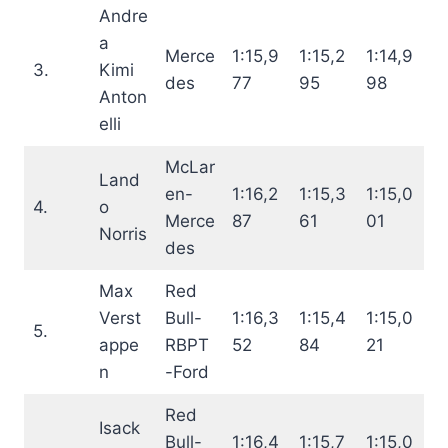
Andre
a
Merce
1:15,9
1:15,2
1:14,9
3.
Kimi
des
77
95
98
Anton
elli
McLar
Land
en-
1:16,2
1:15,3
1:15,0
4.
o
Merce
87
61
01
Norris
des
Max
Red
Verst
Bull-
1:16,3
1:15,4
1:15,0
5.
appe
RBPT
52
84
21
n
-Ford
Red
Isack
Bull-
1:16,4
1:15,7
1:15,0