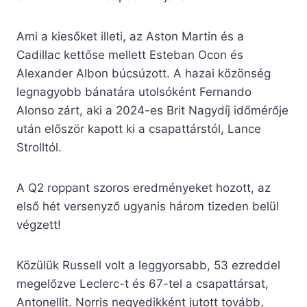
Ami a kiesőket illeti, az Aston Martin és a
Cadillac kettőse mellett Esteban Ocon és
Alexander Albon búcsúzott. A hazai közönség
legnagyobb bánatára utolsóként Fernando
Alonso zárt, aki a 2024-es Brit Nagydíj időmérője
után először kapott ki a csapattárstól, Lance
Strolltól.
A Q2 roppant szoros eredményeket hozott, az
első hét versenyző ugyanis három tizeden belül
végzett!
Közülük Russell volt a leggyorsabb, 53 ezreddel
megelőzve Leclerc-t és 67-tel a csapattársat,
Antonellit. Norris negyedikként jutott tovább,