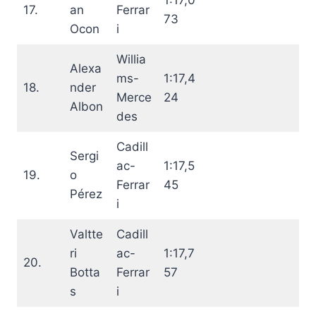
1:17,0
17.
an
Ferrar
73
Ocon
i
Willia
Alexa
ms-
1:17,4
18.
nder
Merce
24
Albon
des
Cadill
Sergi
ac-
1:17,5
19.
o
Ferrar
45
Pérez
i
Valtte
Cadill
ri
ac-
1:17,7
20.
Botta
Ferrar
57
s
i