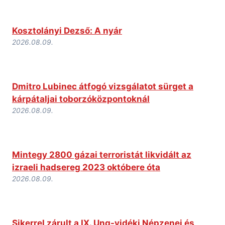
Kosztolányi Dezső: A nyár
2026.08.09.
Dmitro Lubinec átfogó vizsgálatot sürget a
kárpátaljai toborzóközpontoknál
2026.08.09.
Mintegy 2800 gázai terroristát likvidált az
izraeli hadsereg 2023 októbere óta
2026.08.09.
Sikerrel zárult a IX. Ung-vidéki Népzenei és