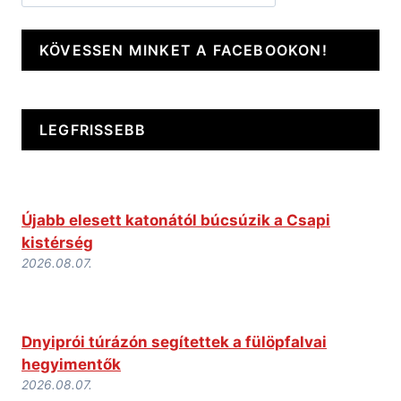
KÖVESSEN MINKET A FACEBOOKON!
LEGFRISSEBB
Újabb elesett katonától búcsúzik a Csapi
kistérség
2026.08.07.
Dnyiprói túrázón segítettek a fülöpfalvai
hegyimentők
2026.08.07.