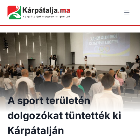
Skip
to
content
A sport területén
dolgozókat tüntették ki
Kárpátalján