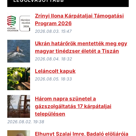
LEGOLVASOTTABB
Zrínyi Ilona Kárpátaljai Támogatási
Program 2026
2026.08.03. 15:47
Ukrán határőrök mentették meg egy
magyar tinédzser életét a Tiszán
2026.08.04. 18:32
Leláncolt kapuk
2026.08.05. 18:33
Három napra szünetel a
gázszolgáltatás 17 kárpátaljai
településen
2026.08.02. 19:38
Elhunyt Szalai Imre, Badaló elöljárója