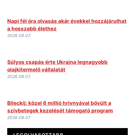
Napi fél óra olvasás akár évekkel hozzájárulhat
a hosszabb élethez
2026.08.07.
Súlyos csapás érte Ukrajna legnagyobb
olajkitermelő vállalatát
2026.08.07.
Bileckij: közel 6 millió hrivnyával bővült a
szívbetegek kezelését támogató program
2026.08.07.