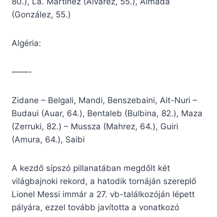
80.), La. Martínez (Álvarez, 55.), Almada
(González, 55.)
Algéria:
——-
Zidane – Belgali, Mandi, Benszebaini, Ait-Nuri –
Budaui (Auar, 64.), Bentaleb (Bulbina, 82.), Maza
(Zerruki, 82.) – Mussza (Mahrez, 64.), Guiri
(Amura, 64.), Saibi
A kezdő sípszó pillanatában megdőlt két
világbajnoki rekord, a hatodik tornáján szereplő
Lionel Messi immár a 27. vb-találkozóján lépett
pályára, ezzel tovább javította a vonatkozó