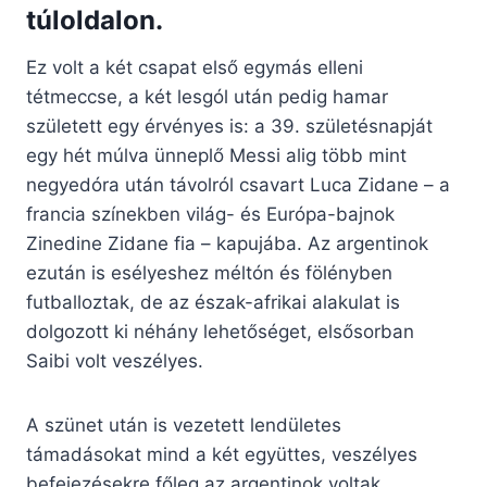
túloldalon.
Ez volt a két csapat első egymás elleni
tétmeccse, a két lesgól után pedig hamar
született egy érvényes is: a 39. születésnapját
egy hét múlva ünneplő Messi alig több mint
negyedóra után távolról csavart Luca Zidane – a
francia színekben világ- és Európa-bajnok
Zinedine Zidane fia – kapujába. Az argentinok
ezután is esélyeshez méltón és fölényben
futballoztak, de az észak-afrikai alakulat is
dolgozott ki néhány lehetőséget, elsősorban
Saibi volt veszélyes.
A szünet után is vezetett lendületes
támadásokat mind a két együttes, veszélyes
befejezésekre főleg az argentinok voltak