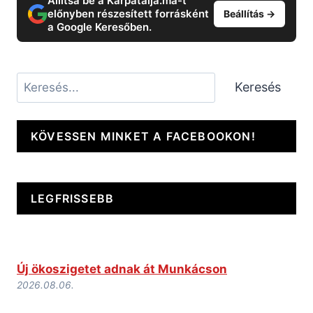
Állítsa be a Kárpátalja.ma-t
előnyben részesített forrásként
Beállítás →
a Google Keresőben.
Keresés
Keresés
KÖVESSEN MINKET A FACEBOOKON!
LEGFRISSEBB
Új ökoszigetet adnak át Munkácson
2026.08.06.