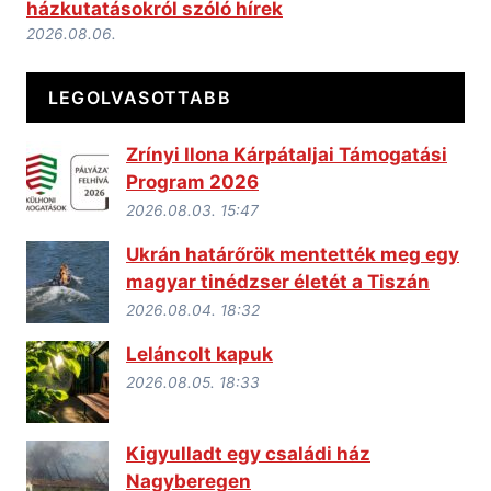
házkutatásokról szóló hírek
2026.08.06.
LEGOLVASOTTABB
Zrínyi Ilona Kárpátaljai Támogatási
Program 2026
2026.08.03. 15:47
Ukrán határőrök mentették meg egy
magyar tinédzser életét a Tiszán
2026.08.04. 18:32
Leláncolt kapuk
2026.08.05. 18:33
Kigyulladt egy családi ház
Nagyberegen