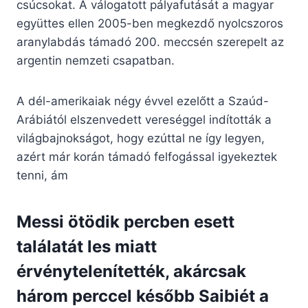
csúcsokat. A válogatott pályafutását a magyar
együttes ellen 2005-ben megkezdő nyolcszoros
aranylabdás támadó 200. meccsén szerepelt az
argentin nemzeti csapatban.
A dél-amerikaiak négy évvel ezelőtt a Szaúd-
Arábiától elszenvedett vereséggel indították a
világbajnokságot, hogy ezúttal ne így legyen,
azért már korán támadó felfogással igyekeztek
tenni, ám
Messi ötödik percben esett
találatát les miatt
érvénytelenítették, akárcsak
három perccel később Saibiét a