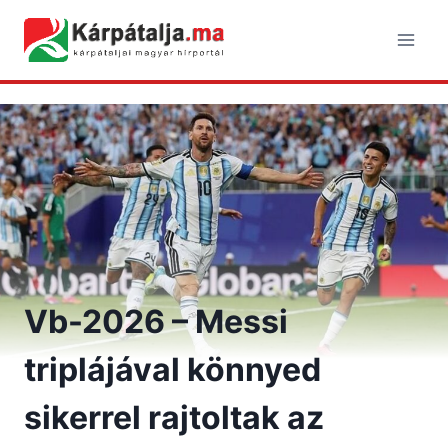
Skip
to
content
Vb-2026 – Messi
triplájával könnyed
sikerrel rajtoltak az