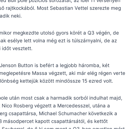
d Bull pole pozíciós sorozatát, az idei 11 versenyen
ső rajtkockából. Most Sebastian Vettel szerezte meg
dik neki.
mikor megkezdte utolsó gyors körét a Q3 végén, de
ak esélye lett volna még ezt is túlszárnyalni, de az
időt vesztett.
enson Button is befért a legjobb háromba, két
 meglepetésre Massa végzett, aki már elég régen verte
lönbség kettejük között mindössze 15 ezred volt.
pole után most csak a harmadik sorból indulhat majd,
t Nico Rosberg végzett a Mercedesszel, utána a
sberg csapattársa, Michael Schumacher következik a
8 másodpercet kapott csapattársától, és kettőt
 a Sauberrel, de ő ki sem ment a Q3-ban egyetlen mért