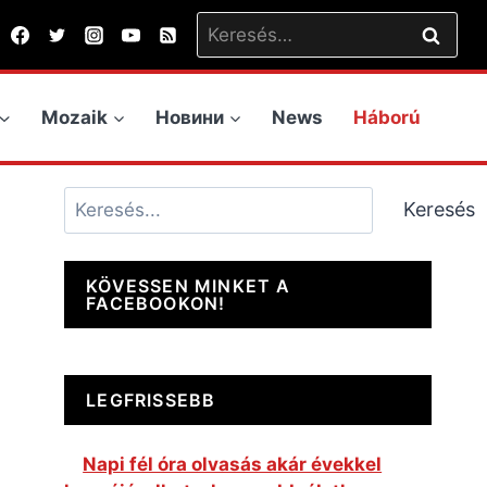
Keresés:
Mozaik
Новини
News
Háború
Keresés
Keresés
KÖVESSEN MINKET A
FACEBOOKON!
LEGFRISSEBB
Napi fél óra olvasás akár évekkel