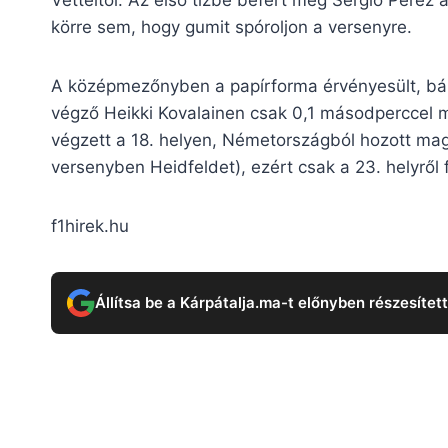
körre sem, hogy gumit spóroljon a versenyre.
A középmezőnyben a papírforma érvényesült, bár 
végző Heikki Kovalainen csak 0,1 másodperccel ma
végzett a 18. helyen, Németországból hozott magá
versenyben Heidfeldet), ezért csak a 23. helyről 
f1hirek.hu
Állítsa be a Kárpátalja.ma-t előnyben részesítet