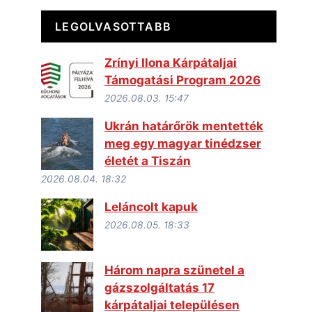
LEGOLVASOTTABB
Zrínyi Ilona Kárpátaljai
Támogatási Program 2026
2026.08.03. 15:47
Ukrán határőrök mentették
meg egy magyar tinédzser
életét a Tiszán
2026.08.04. 18:32
Leláncolt kapuk
2026.08.05. 18:33
Három napra szünetel a
gázszolgáltatás 17
kárpátaljai településen