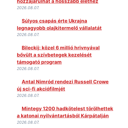
hozzájárulhat a hosszabb élethez
2026.08.07.
Súlyos csapás érte Ukrajna
legnagyobb olajkitermelő vállalatát
2026.08.07.
Bileckij: közel 6 millió hrivnyával
bővült a szívbetegek kezelését
támogató program
2026.08.07.
Antal Nimród rendezi Russell Crowe
új sci-fi akciófilmjét
2026.08.07.
Mintegy 1200 hadkötelest törölhettek
a katonai nyilvántartásból Kárpátalján
2026.08.07.