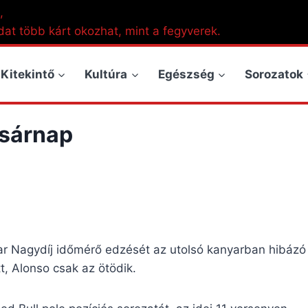
,
dat több kárt okozhat, mint a fegyverek.
Kitekintő
Kultúra
Egészség
Sorozatok
asárnap
ar Nagydíj időmérő edzését az utolsó kanyarban hibázó
, Alonso csak az ötödik.