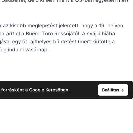
az kisebb meglepetést jelentett, hogy a 19. helyen
radt el a Buemi Toro Rossójától. A svájci hiába
val egy öt rajthelyes büntetést (mert kiütötte a
fog indulni vasárnap.
t forrásként a Google Keresőben.
Beállítás →