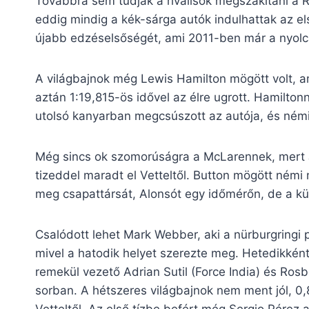
Továbbra sem tudják a riválisok megszakítani a Re
eddig mindig a kék-sárga autók indulhattak az el
újabb edzéselsőségét, ami 2011-ben már a nyolca
A világbajnok még Lewis Hamilton mögött volt, a
aztán 1:19,815-ös idővel az élre ugrott. Hamiltonn
utolsó kanyarban megcsúszott az autója, és némi 
Még sincs ok szomorúságra a McLarennek, mert J
tizeddel maradt el Vetteltől. Button mögött némi
meg csapattársát, Alonsót egy időmérőn, de a kü
Csalódott lehet Mark Webber, aki a nürburgringi 
mivel a hatodik helyet szerezte meg. Hetedikkén
remekül vezető Adrian Sutil (Force India) és Ro
sorban. A hétszeres világbajnok nem ment jól, 0,
Vetteltől. Az első tízbe befért még Sergio Pérez