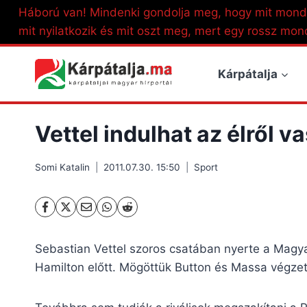
Skip
Háború van! Mindenki gondolja meg, hogy mit mond
to
mit nyilatkozik és mit oszt meg, mert egy rossz mon
content
Kárpátalja
Vettel indulhat az élről v
Somi Katalin
2011.07.30. 15:50
Sport
Sebastian Vettel szoros csatában nyerte a Magy
Hamilton előtt. Mögöttük Button és Massa végzett