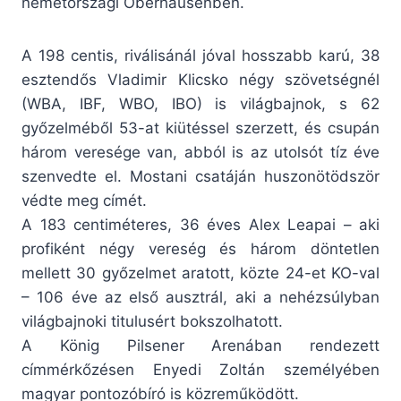
németországi Oberhausenben.
A 198 centis, riválisánál jóval hosszabb karú, 38
esztendős Vladimir Klicsko négy szövetségnél
(WBA, IBF, WBO, IBO) is világbajnok, s 62
győzelméből 53-at kiütéssel szerzett, és csupán
három veresége van, abból is az utolsót tíz éve
szenvedte el. Mostani csatáján huszonötödször
védte meg címét.
A 183 centiméteres, 36 éves Alex Leapai – aki
profiként négy vereség és három döntetlen
mellett 30 győzelmet aratott, közte 24-et KO-val
– 106 éve az első ausztrál, aki a nehézsúlyban
világbajnoki titulusért bokszolhatott.
A König Pilsener Arenában rendezett
címmérkőzésen Enyedi Zoltán személyében
magyar pontozóbíró is közreműködött.