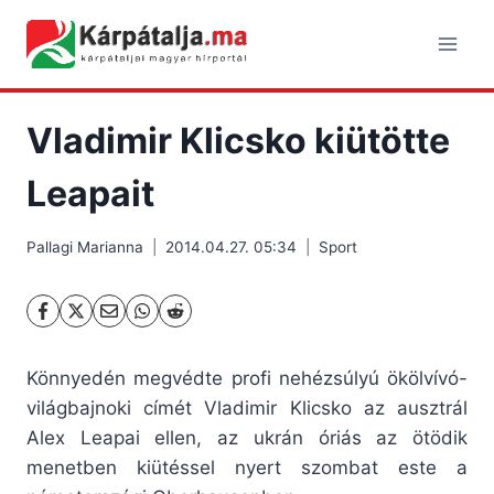
Skip
to
content
Vladimir Klicsko kiütötte
Leapait
Pallagi Marianna
2014.04.27. 05:34
Sport
Könnyedén megvédte profi nehézsúlyú ökölvívó-
világbajnoki címét Vladimir Klicsko az ausztrál
Alex Leapai ellen, az ukrán óriás az ötödik
menetben kiütéssel nyert szombat este a