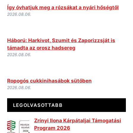
Így óvhatjuk meg a rózsákat a nyári hőségtől
2026.08.06.
Háború: Harkivot, Szumit és Zaporizzsját is
támadta az orosz hadsereg
2026.08.06.
Ropogós cukkinihasábok sütőben
2026.08.06.
LEGOLVASOTTABB
Zrínyi Ilona Kárpátaljai Támogatási
Program 2026