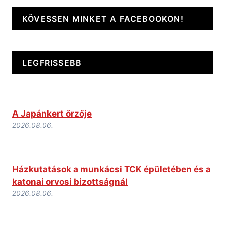
KÖVESSEN MINKET A FACEBOOKON!
LEGFRISSEBB
A Japánkert őrzője
2026.08.06.
Házkutatások a munkácsi TCK épületében és a
katonai orvosi bizottságnál
2026.08.06.