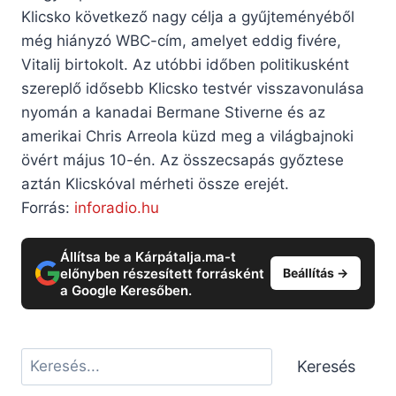
Klicsko következő nagy célja a gyűjteményéből
még hiányzó WBC-cím, amelyet eddig fivére,
Vitalij birtokolt. Az utóbbi időben politikusként
szereplő idősebb Klicsko testvér visszavonulása
nyomán a kanadai Bermane Stiverne és az
amerikai Chris Arreola küzd meg a világbajnoki
övért május 10-én. Az összecsapás győztese
aztán Klicskóval mérheti össze erejét.
Forrás:
inforadio.hu
Állítsa be a Kárpátalja.ma-t
előnyben részesített forrásként
Beállítás →
a Google Keresőben.
Keresés
Keresés