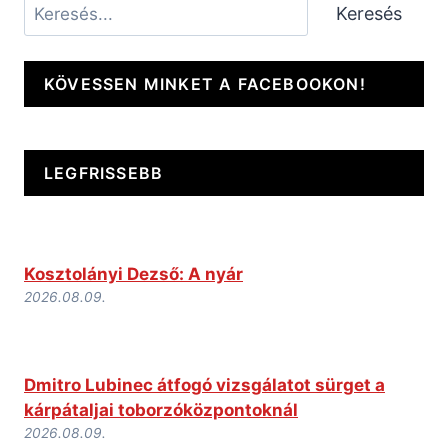
Keresés
Keresés
KÖVESSEN MINKET A FACEBOOKON!
LEGFRISSEBB
Kosztolányi Dezső: A nyár
2026.08.09.
Dmitro Lubinec átfogó vizsgálatot sürget a
kárpátaljai toborzóközpontoknál
2026.08.09.