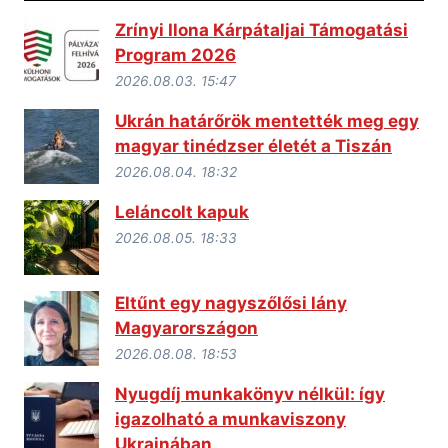
Zrínyi Ilona Kárpátaljai Támogatási
Program 2026
2026.08.03. 15:47
Ukrán határőrök mentették meg egy
magyar tinédzser életét a Tiszán
2026.08.04. 18:32
Leláncolt kapuk
2026.08.05. 18:33
Eltűnt egy nagyszőlősi lány
Magyarországon
2026.08.08. 18:53
Nyugdíj munkakönyv nélkül: így
igazolható a munkaviszony
Ukrajnában