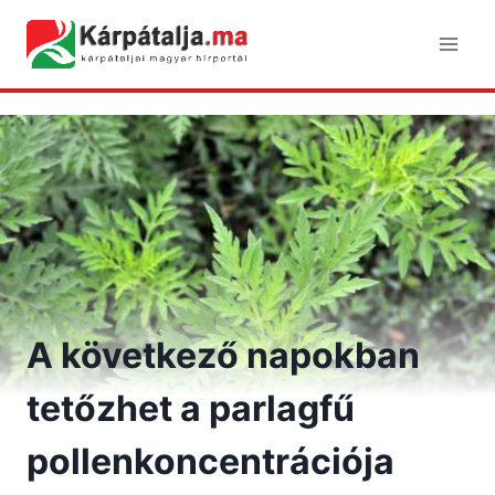
Skip
to
content
A következő napokban
tetőzhet a parlagfű
pollenkoncentrációja