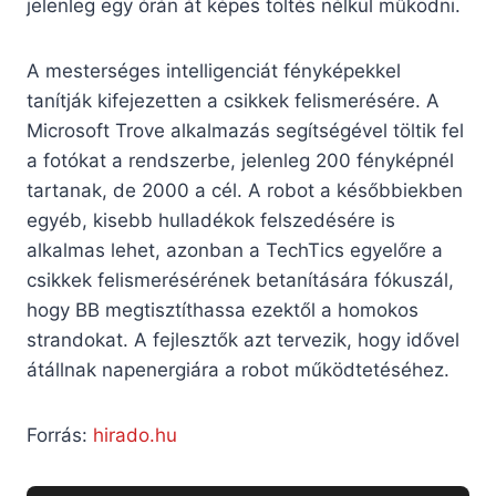
jelenleg egy órán át képes töltés nélkül működni.
A mesterséges intelligenciát fényképekkel
tanítják kifejezetten a csikkek felismerésére. A
Microsoft Trove alkalmazás segítségével töltik fel
a fotókat a rendszerbe, jelenleg 200 fényképnél
tartanak, de 2000 a cél. A robot a későbbiekben
egyéb, kisebb hulladékok felszedésére is
alkalmas lehet, azonban a TechTics egyelőre a
csikkek felismerésérének betanítására fókuszál,
hogy BB megtisztíthassa ezektől a homokos
strandokat. A fejlesztők azt tervezik, hogy idővel
átállnak napenergiára a robot működtetéséhez.
Forrás:
hirado.hu