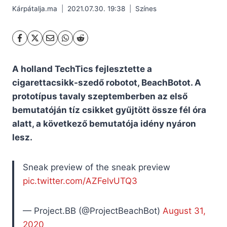
Kárpátalja.ma
2021.07.30. 19:38
Színes
A holland TechTics fejlesztette a
cigarettacsikk-szedő robotot, BeachBotot. A
prototípus tavaly szeptemberben az első
bemutatóján tíz csikket gyűjtött össze fél óra
alatt, a következő bemutatója idény nyáron
lesz.
Sneak preview of the sneak preview
pic.twitter.com/AZFelvUTQ3
— Project.BB (@ProjectBeachBot)
August 31,
2020