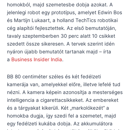
homokból, majd szemetesbe dobja azokat. A
jelenlegi robot egy prototípus, amelyet Edwin Bos
és Martijn Lukaart, a holland TechTics robotikai
cég alapítói fejlesztettek. Az első bemutatóján,
tavaly szeptemberben 30 perc alatt 10 csikket
szedett össze sikeresen. A tervek szerint idén
nyáron újabb bemutatót tartanak majd – írta
a
Business Insider India
.
BB 80 centiméter széles és két fedélzeti
kamerája van, amelyekkel előre, illetve lefelé tud
nézni. A kamera képein azonosítja a mesterséges
intelligencia a cigarettacsikkeket. Az embereket
és a tárgyakat kikerüli. Két „markolókezét” a
homokba dugja, így szedi fel a szemetet, majd
egy fedélzeti kukába dobja. Az akkumulátora