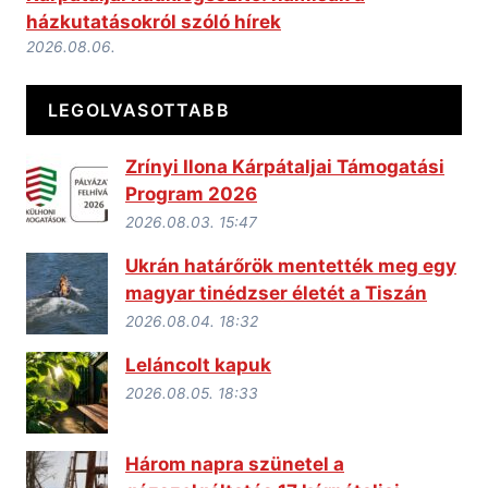
házkutatásokról szóló hírek
2026.08.06.
LEGOLVASOTTABB
Zrínyi Ilona Kárpátaljai Támogatási
Program 2026
2026.08.03. 15:47
Ukrán határőrök mentették meg egy
magyar tinédzser életét a Tiszán
2026.08.04. 18:32
Leláncolt kapuk
2026.08.05. 18:33
Három napra szünetel a