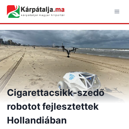
Skip
to
content
Cigarettacsikk-szedő
robotot fejlesztettek
Hollandiában