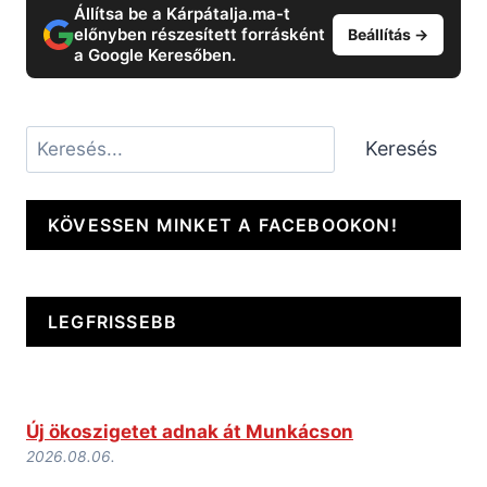
Állítsa be a Kárpátalja.ma-t
előnyben részesített forrásként
Beállítás →
a Google Keresőben.
Keresés
Keresés
KÖVESSEN MINKET A FACEBOOKON!
LEGFRISSEBB
Új ökoszigetet adnak át Munkácson
2026.08.06.