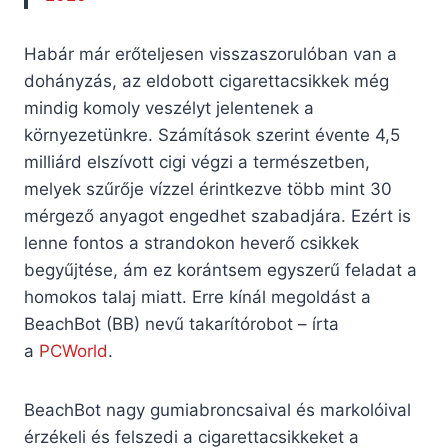
Habár már erőteljesen visszaszorulóban van a
dohányzás, az eldobott cigarettacsikkek még
mindig komoly veszélyt jelentenek a
környezetünkre. Számítások szerint évente 4,5
milliárd elszívott cigi végzi a természetben,
melyek szűrője vízzel érintkezve több mint 30
mérgező anyagot engedhet szabadjára. Ezért is
lenne fontos a strandokon heverő csikkek
begyűjtése, ám ez korántsem egyszerű feladat a
homokos talaj miatt. Erre kínál megoldást a
BeachBot (BB) nevű takarítórobot – írta
a
PCWorld
.
BeachBot nagy gumiabroncsaival és markolóival
érzékeli és felszedi a cigarettacsikkeket a