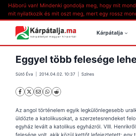
Skip
Háború van! Mindenki gondolja meg, hogy mit mond
to
mit nyilatkozik és mit oszt meg, mert egy rossz mon
content
Kárpátalja
Eggyel több felesége lehe
Sütő Éva
2014.04.02. 10:37
Színes
Az angol történelem egyik legkülönlegesebb uralko
üldözte a katolikusokat, a szerzetesrendeket felo
egyház levált a katolikus egyházról. VIII. Henrikr
felesége volt, akik közül kettőt lefejeztetett; egy