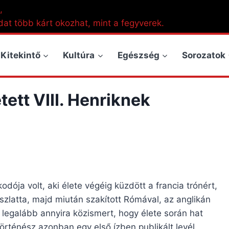
,
dat több kárt okozhat, mint a fegyverek.
Kitekintő
Kultúra
Egészség
Sorozatok
tett VIII. Henriknek
dója volt, aki élete végéig küzdött a francia trónért,
szlatta, majd miután szakított Rómával, az anglikán
ől legalább annyira közismert, hogy élete során hat
 történész azonban egy első ízben publikált levél