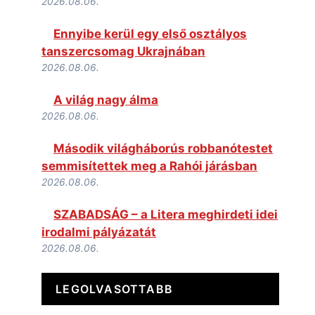
2026.08.06.
Ennyibe kerül egy első osztályos
tanszercsomag Ukrajnában
2026.08.06.
A világ nagy álma
2026.08.06.
Második világháborús robbanótestet
semmisítettek meg a Rahói járásban
2026.08.06.
SZABADSÁG – a Litera meghirdeti idei
irodalmi pályázatát
2026.08.06.
LEGOLVASOTTABB