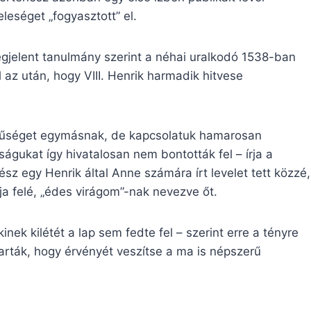
eleséget „fogyasztott” el.
gjelent tanulmány szerint a néhai uralkodó 1538-ban
az után, hogy VIII. Henrik harmadik hitvese
t hűséget egymásnak, de kapcsolatuk hamarosan
águkat így hivatalosan nem bontották fel – írja a
ész egy Henrik által Anne számára írt levelet tett közzé,
tja felé, „édes virágom”-nak nevezve őt.
nek kilétét a lap sem fedte fel – szerint erre a tényre
rták, hogy érvényét veszítse a ma is népszerű