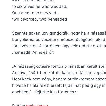
to six wives he was wedded.
One died, one survived,
two divorced, two beheaded
Szerinte sokan úgy gondolták, hogy ha a házassá
bonyolódna és veszítene népszerűségéből, akadál
törekvéseket. A történész úgy vélekedett: eljött 
„harmadik Anne-járól”.
„A házasságkötésre fontos pillanatban került sor
Annával 1540-ben kötött, katasztrofálisan végződő
Henriknek nem négy, hanem öt tönkrement házass
hitvese halála felett érzett fájdalmat pedig egy 
enyhíteni” – fejtette ki a történész.
Forrás:
mult-kor.hu