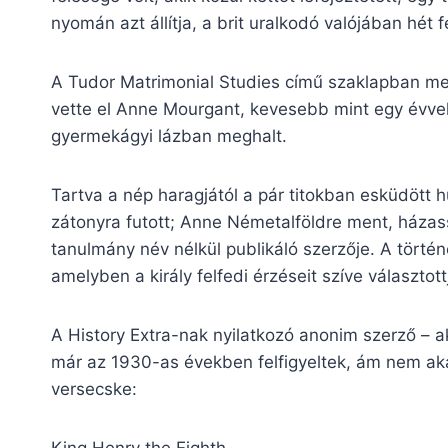
nyomán azt állítja, a brit uralkodó valójában hét f
A Tudor Matrimonial Studies című szaklapban me
vette el Anne Mourgant, kevesebb mint egy évvel 
gyermekágyi lázban meghalt.
Tartva a nép haragjától a pár titokban esküdöt
zátonyra futott; Anne Németalföldre ment, házass
tanulmány név nélkül publikáló szerzője. A történ
amelyben a király felfedi érzéseit szíve választot
A History Extra-nak nyilatkozó anonim szerző – aki
már az 1930-as években felfigyeltek, ám nem aka
versecske:
King Henry the Eighth,