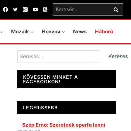
Keresés:
Mozaik
Новини
News
Háború
Keresés
Keresés
KÖVESSEN MINKET A
FACEBOOKON!
LEGFRISSEBB
Szép Ernő: Szeretnék eperfa lenni