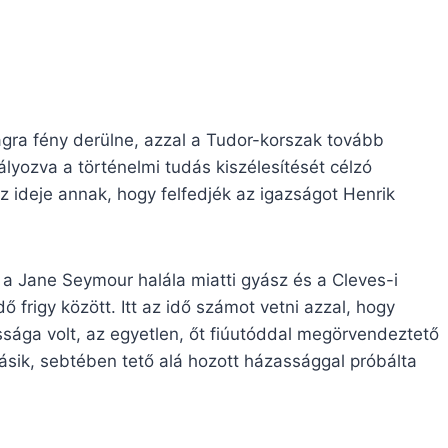
gra fény derülne, azzal a Tudor-korszak tovább
yozva a történelmi tudás kiszélesítését célzó
az ideje annak, hogy felfedjék az igazságot Henrik
: a Jane Seymour halála miatti gyász és a Cleves-i
 frigy között. Itt az idő számot vetni azzal, hogy
ága volt, az egyetlen, őt fiúutóddal megörvendeztető
másik, sebtében tető alá hozott házassággal próbálta