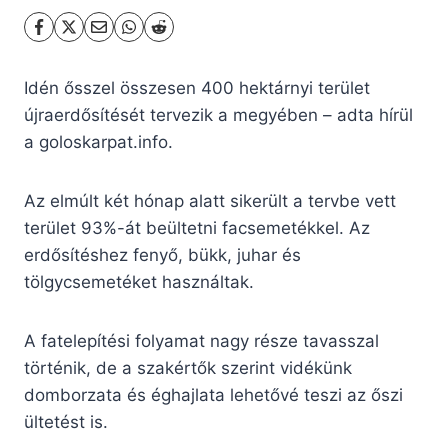
Idén ősszel összesen 400 hektárnyi terület
újraerdősítését tervezik a megyében – adta hírül
a goloskarpat.info.
Az elmúlt két hónap alatt sikerült a tervbe vett
terület 93%-át beültetni facsemetékkel. Az
erdősítéshez fenyő, bükk, juhar és
tölgycsemetéket használtak.
A fatelepítési folyamat nagy része tavasszal
történik, de a szakértők szerint vidékünk
domborzata és éghajlata lehetővé teszi az őszi
ültetést is.