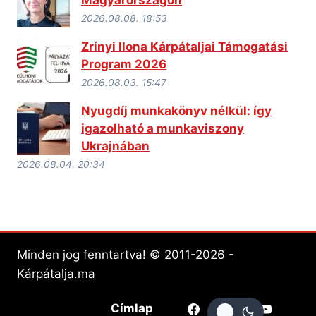
Magyarországon
2026.08.08. 18:53
Zrínyi Ilona Kárpátaljai Támogatási
Program 2026
2026.08.03. 15:47
Nyugdíj munkakönyv nélkül: így
igazolható a munkaviszony
Ukrajnában
2026.08.04. 20:34
Minden jog fenntartva! © 2011-2026 -
Kárpátalja.ma
Címlap