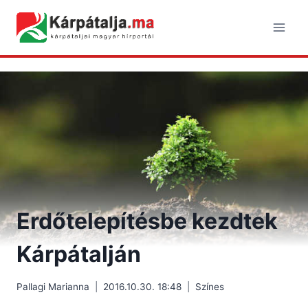
Skip
to
content
Erdőtelepítésbe kezdtek
Kárpátalján
Pallagi Marianna
2016.10.30. 18:48
Színes