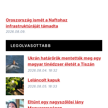
Oroszország ismét a Naftohaz
infrastruktúráját támadta
2026.08.09.
LEGOLVASOTTABB
Ukrán határőrök mentették meg egy
magyar tinédzser életét a Tiszán
2026.08.04. 18:32
Leláncolt kapuk
2026.08.05. 18:33
Eltűnt egy nagyszőlősi lány