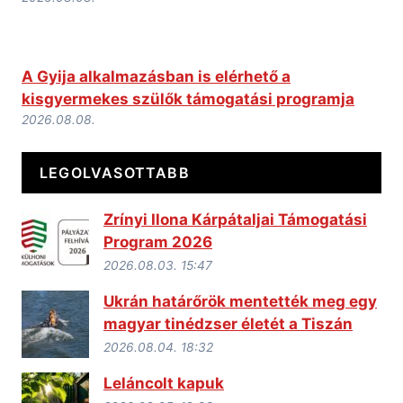
A Gyija alkalmazásban is elérhető a
kisgyermekes szülők támogatási programja
2026.08.08.
LEGOLVASOTTABB
Zrínyi Ilona Kárpátaljai Támogatási
Program 2026
2026.08.03. 15:47
Ukrán határőrök mentették meg egy
magyar tinédzser életét a Tiszán
2026.08.04. 18:32
Leláncolt kapuk