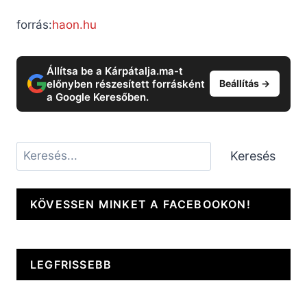
forrás:
haon.hu
Állítsa be a Kárpátalja.ma-t
előnyben részesített forrásként
Beállítás →
a Google Keresőben.
Keresés
Keresés
KÖVESSEN MINKET A FACEBOOKON!
LEGFRISSEBB