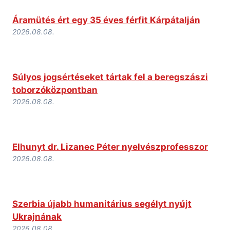
Áramütés ért egy 35 éves férfit Kárpátalján
2026.08.08.
Súlyos jogsértéseket tártak fel a beregszászi
toborzóközpontban
2026.08.08.
Elhunyt dr. Lizanec Péter nyelvészprofesszor
2026.08.08.
Szerbia újabb humanitárius segélyt nyújt
Ukrajnának
2026.08.08.