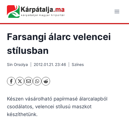
Skip
to
content
Farsangi álarc velencei
stílusban
Sin Orsolya
2012.01.21. 23:46
Színes
Készen vásárolható papírmasé álarcalapból
csodálatos, velencei stílusú maszkot
készíthetünk.