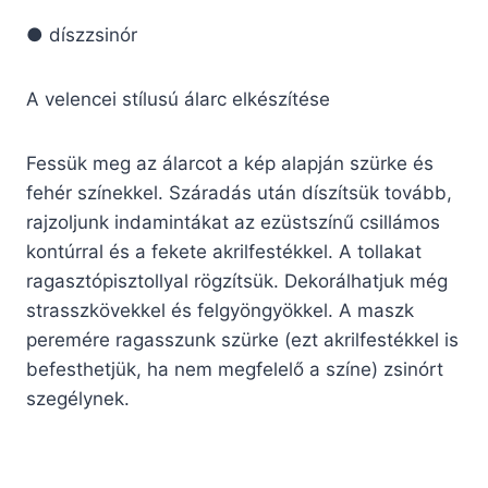
● díszzsinór
A velencei stílusú álarc elkészítése
Fessük meg az álarcot a kép alapján szürke és
fehér színekkel. Száradás után díszítsük tovább,
rajzoljunk indamintákat az ezüstszínű csillámos
kontúrral és a fekete akrilfestékkel. A tollakat
ragasztópisztollyal rögzítsük. Dekorálhatjuk még
strasszkövekkel és felgyöngyökkel. A maszk
peremére ragasszunk szürke (ezt akrilfestékkel is
befesthetjük, ha nem megfelelő a színe) zsinórt
szegélynek.