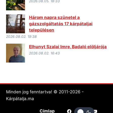
2026.08.05. 18:33
Három napra szünetel a
gázszolgáltatás 17 kárpátaljai
településen
2026.08.02. 19:38
Elhunyt Szalai Imre, Badaló elöljárója
2026.08.02. 16:43
Minden jog fenntartva! © 2011-2026 -
Kárpátalja.ma
Címlap