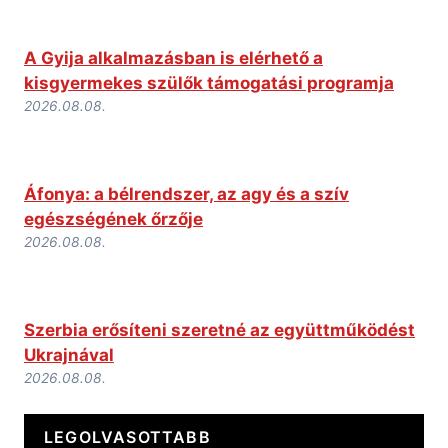
A Gyija alkalmazásban is elérhető a
kisgyermekes szülők támogatási programja
2026.08.08.
Áfonya: a bélrendszer, az agy és a szív
egészségének őrzője
2026.08.08.
Szerbia erősíteni szeretné az együttműködést
Ukrajnával
2026.08.08.
LEGOLVASOTTABB