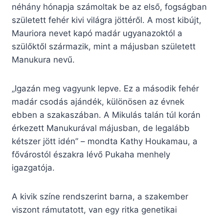
néhány hónapja számoltak be az első, fogságban
született fehér kivi világra jöttéről. A most kibújt,
Mauriora nevet kapó madár ugyanazoktól a
szülőktől származik, mint a májusban született
Manukura nevű.
„Igazán meg vagyunk lepve. Ez a második fehér
madár csodás ajándék, különösen az évnek
ebben a szakaszában. A Mikulás talán túl korán
érkezett Manukurával májusban, de legalább
kétszer jött idén” – mondta Kathy Houkamau, a
fővárostól északra lévő Pukaha menhely
igazgatója.
A kivik színe rendszerint barna, a szakember
viszont rámutatott, van egy ritka genetikai