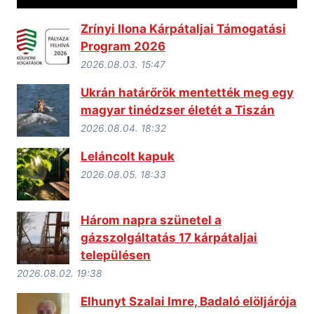
Zrínyi Ilona Kárpátaljai Támogatási
Program 2026
2026.08.03. 15:47
Ukrán határőrök mentették meg egy
magyar tinédzser életét a Tiszán
2026.08.04. 18:32
Leláncolt kapuk
2026.08.05. 18:33
Három napra szünetel a
gázszolgáltatás 17 kárpátaljai
településen
2026.08.02. 19:38
Elhunyt Szalai Imre, Badaló elöljárója