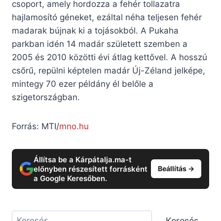
csoport, amely hordozza a fehér tollazatra
hajlamosító géneket, ezáltal néha teljesen fehér
madarak bújnak ki a tojásokból. A Pukaha
parkban idén 14 madár született szemben a
2005 és 2010 közötti évi átlag kettővel. A hosszú
csőrű, repülni képtelen madár Új-Zéland jelképe,
mintegy 70 ezer példány él belőle a
szigetországban.
Forrás: MTI/
mno.hu
Állítsa be a Kárpátalja.ma-t
előnyben részesített forrásként
Beállítás →
a Google Keresőben.
Keresés
Keresés