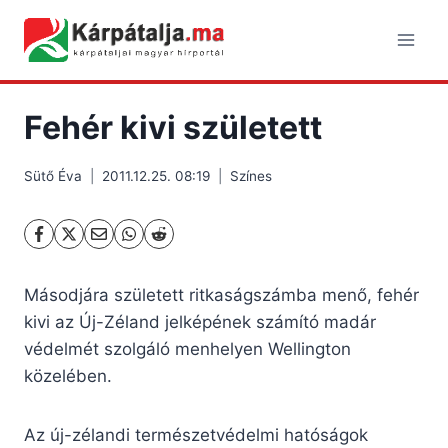
Skip
to
content
Fehér kivi született
Sütő Éva
2011.12.25. 08:19
Színes
Másodjára született ritkaságszámba menő, fehér
kivi az Új-Zéland jelképének számító madár
védelmét szolgáló menhelyen Wellington
közelében.
Az új-zélandi természetvédelmi hatóságok