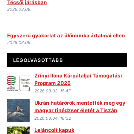
Técsői járásban
2026.08.09.
Egyszerű gyakorlat az ülőmunka ártalmai ellen
2026.08.09.
LEGOLVASOTTABB
Zrínyi Ilona Kárpátaljai Támogatási
Program 2026
2026.08.03. 15:47
Ukrán határőrök mentették meg egy
magyar tinédzser életét a Tiszán
2026.08.04. 18:32
Leláncolt kapuk