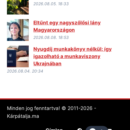
2026.08.05. 18:33
Eltűnt egy nagyszőlősi lány
Magyarországon
2026.08.08. 18:53
Nyugdíj munkakönyv nélkül: így
igazolható a munkaviszony
Ukrajnában
2026.08.04. 20:34
Minden jog fenntartva! © 2011-2026 -
Kárpátalja.ma