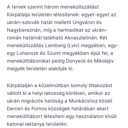
A tervek szerint három menekültszállást
Kárpátalja területén létesítenek: egyet-egyet az
ukrán–szlovák határ melletti Ungváron és
Nagybereznán, míg a harmadikat az ukrán–
román határnál található Aknaszlatinán. Két
menekültszállás Lemberg (Lviv) megyében, egy-
egy Luhanszk és Szumi megyékben épül fel, a
menekülttáborokat pedig Donyeck és Mikolajiv
megyék területén alakítják ki.
Kárpátalján a közelmúltban komoly tiltakozást
váltott ki a helyi lakosság körében, amikor az
ukrán migrációs hatóság a Munkácshoz közeli
Dercen és Fornos községek határában akart
menekülttábort létesíteni egy használaton kívüli
katonai laktanya területén.