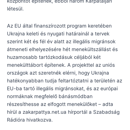
központot építenek, ebből három Kárpátalján
létesül.
Az EU által finanszírozott program keretében
Ukrajna keleti és nyugati határainál a tervek
szerint két és fél év alatt az illegális migránsok
átmeneti elhelyezésére hét menekültszállást és
huzamosabb tartózkodásuk céljából két
menekülttábort építenek. A projekttel az uniós
országok azt szeretnék elérni, hogy Ukrajna
hatékonyabban tudja feltartóztatni a területén az
EU-ba tartó illegális migránsokat, és az európai
normáknak megfelelő bánásmódban
részesíthesse az elfogott menekülőket – adta
hírül a zakarpattya.net.ua hírportál a Szabadság
Rádióra hivatkozva.