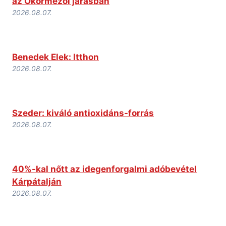
az Ökörmezői járásban
2026.08.07.
Benedek Elek: Itthon
2026.08.07.
Szeder: kiváló antioxidáns-forrás
2026.08.07.
40%-kal nőtt az idegenforgalmi adóbevétel
Kárpátalján
2026.08.07.