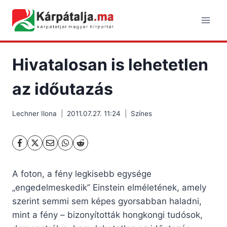
Skip
to
content
Hivatalosan is lehetetlen
az időutazás
Lechner Ilona
2011.07.27. 11:24
Színes
A foton, a fény legkisebb egysége
„engedelmeskedik” Einstein elméletének, amely
szerint semmi sem képes gyorsabban haladni,
mint a fény – bizonyították hongkongi tudósok,