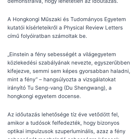
demonstrálva, hogy lehetetlen az időutazás.
A Hongkongi Műszaki és Tudományos Egyetem
kutatói kísérleteikről a Physical Review Letters
című folyóiratban számoltak be.
„Einstein a fény sebességét a világegyetem
közlekedési szabályának nevezte, egyszerűbben
kifejezve, semmi sem képes gyorsabban haladni,
mint a fény” – hangsúlyozta a vizsgálatokat
irányító Tu Seng-vang (Du Shengwang), a
hongkongi egyetem docense.
Az időutazás lehetősége tíz éve vetődött fel,
amikor a tudósok felfedezték, hogy bizonyos
optikai impulzusok szuperluminális, azaz a fény