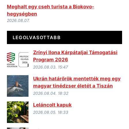
Meghalt egy cseh turista a Biokovo-
hegységben
2026.08.07.
LEGOLVASOTTABB
Zrínyi Ilona Kárpátaljai Támogatási
Program 2026
2026.08.03. 15:47
Ukrán határőrök mentették meg egy
magyar tinédzser életét a Tiszán
2026.08.04. 18:32
Leláncolt kapuk
2026.08.05. 18:33