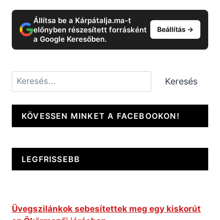
Állítsa be a Kárpátalja.ma-t
előnyben részesített forrásként
Beállítás →
a Google Keresőben.
Keresés
Keresés
KÖVESSEN MINKET A FACEBOOKON!
LEGFRISSEBB
Üvegszilánkok sebesítettek meg egy kiskorút