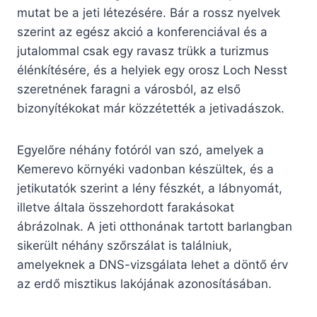
mutat be a jeti létezésére. Bár a rossz nyelvek
szerint az egész akció a konferenciával és a
jutalommal csak egy ravasz trükk a turizmus
élénkítésére, és a helyiek egy orosz Loch Nesst
szeretnének faragni a városból, az első
bizonyítékokat már közzétették a jetivadászok.
Egyelőre néhány fotóról van szó, amelyek a
Kemerevo környéki vadonban készültek, és a
jetikutatók szerint a lény fészkét, a lábnyomát,
illetve általa összehordott farakásokat
ábrázolnak. A jeti otthonának tartott barlangban
sikerült néhány szőrszálat is találniuk,
amelyeknek a DNS-vizsgálata lehet a döntő érv
az erdő misztikus lakójának azonosításában.