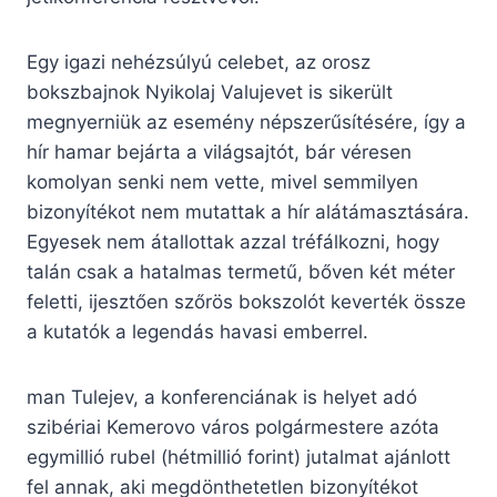
Egy igazi nehézsúlyú celebet, az orosz
bokszbajnok Nyikolaj Valujevet is sikerült
megnyerniük az esemény népszerűsítésére, így a
hír hamar bejárta a világsajtót, bár véresen
komolyan senki nem vette, mivel semmilyen
bizonyítékot nem mutattak a hír alátámasztására.
Egyesek nem átallottak azzal tréfálkozni, hogy
talán csak a hatalmas termetű, bőven két méter
feletti, ijesztően szőrös bokszolót keverték össze
a kutatók a legendás havasi emberrel.
man Tulejev, a konferenciának is helyet adó
szibériai Kemerovo város polgármestere azóta
egymillió rubel (hétmillió forint) jutalmat ajánlott
fel annak, aki megdönthetetlen bizonyítékot