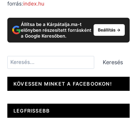
forrás:
index.hu
Állítsa be a Kárpátalja.ma-t
előnyben részesített forrásként
Beállítás →
a Google Keresőben.
Keresés
Keresés
KÖVESSEN MINKET A FACEBOOKON!
LEGFRISSEBB