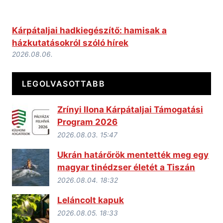
Kárpátaljai hadkiegészítő: hamisak a
házkutatásokról szóló hírek
2026.08.06.
LEGOLVASOTTABB
Zrínyi Ilona Kárpátaljai Támogatási
Program 2026
2026.08.03. 15:47
Ukrán határőrök mentették meg egy
magyar tinédzser életét a Tiszán
2026.08.04. 18:32
Leláncolt kapuk
2026.08.05. 18:33