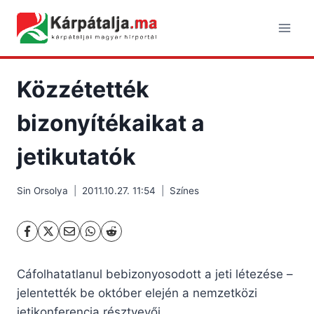
Skip
to
content
Közzétették
bizonyítékaikat a
jetikutatók
Sin Orsolya
2011.10.27. 11:54
Színes
Cáfolhatatlanul bebizonyosodott a jeti létezése –
jelentették be október elején a nemzetközi
jetikonferencia résztvevői.