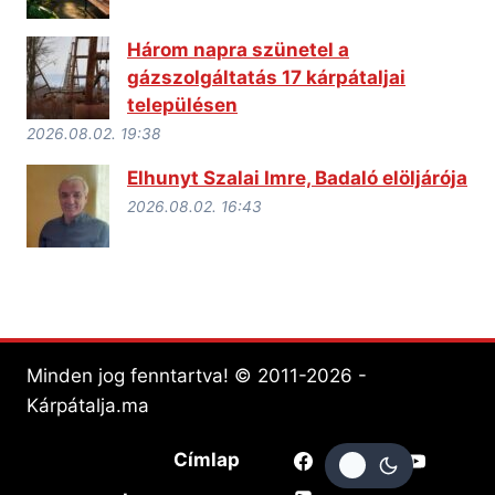
Három napra szünetel a
gázszolgáltatás 17 kárpátaljai
településen
2026.08.02. 19:38
Elhunyt Szalai Imre, Badaló elöljárója
2026.08.02. 16:43
Minden jog fenntartva! © 2011-2026 -
Kárpátalja.ma
Címlap