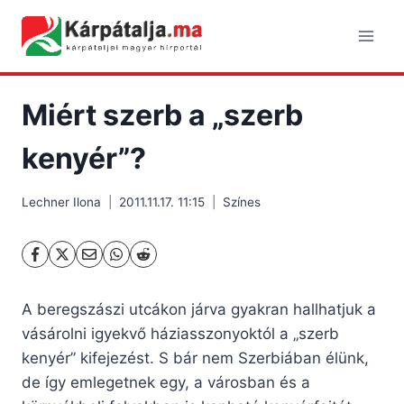
Skip
to
content
Miért szerb a „szerb
kenyér”?
Lechner Ilona
2011.11.17. 11:15
Színes
A beregszászi utcákon járva gyakran hallhatjuk a
vásárolni igyekvő háziasszonyoktól a „szerb
kenyér” kifejezést. S bár nem Szerbiában élünk,
de így emlegetnek egy, a városban és a