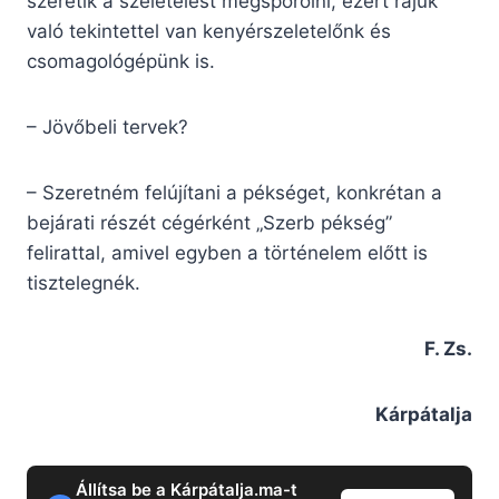
szeretik a szeletelést megspórolni, ezért rájuk
való tekintettel van kenyérszeletelőnk és
csomagológépünk is.
– Jövőbeli tervek?
– Szeretném felújítani a pékséget, konkrétan a
bejárati részét cégérként „Szerb pékség”
felirattal, amivel egyben a történelem előtt is
tisztelegnék.
F. Zs.
Kárpátalja
Állítsa be a Kárpátalja.ma-t