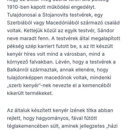
1910-ben kapott működési engedélyt.
Tulajdonosai a Stojanovits testvérek, egy
Szerbiából vagy Macedóniából származó család
voltak. Kettejük közül az egyik testvér, Sándor
neve maradt fenn. A testvérek által megalapított
pékség szép karriert futott be, s az itt készült
kenyér híres volt mind a városban, mind a
környező falvakban. Lévén, hogy a testvérek a
Balkánról származtak, annak ellenére, hogy
tulajdonképpen macedónok voltak, mindenki
„szerb kenyér”-nek nevezte el a kemencéből
kikerült termékeket.
Az általuk készített kenyér ízének titka abban
rejlett, hogy hagyományos, fával fűtött
téglakemencében sült, aminek jellegzetes „házi