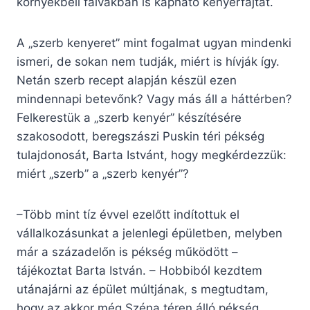
környékbeli falvakban is kapható kenyérfajtát.
A „szerb kenyeret” mint fogalmat ugyan mindenki
ismeri, de sokan nem tudják, miért is hívják így.
Netán szerb recept alapján készül ezen
mindennapi betevőnk? Vagy más áll a háttérben?
Felkerestük a „szerb kenyér” készítésére
szakosodott, beregszászi Puskin téri pékség
tulajdonosát, Barta Istvánt, hogy megkérdezzük:
miért „szerb” a „szerb kenyér”?
–Több mint tíz évvel ezelőtt indítottuk el
vállalkozásunkat a jelenlegi épületben, melyben
már a századelőn is pékség működött –
tájékoztat Barta István. – Hobbiból kezdtem
utánajárni az épület múltjának, s megtudtam,
hogy az akkor még Széna téren álló pékség