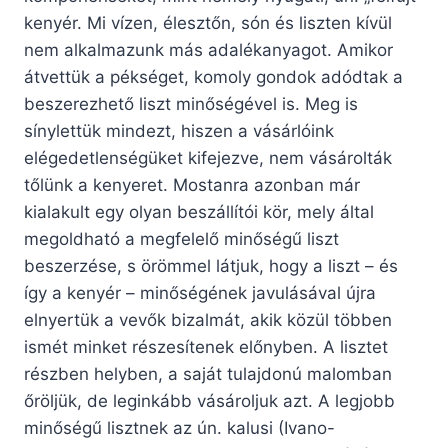
kenyér. Mi vízen, élesztőn, són és liszten kívül
nem alkalmazunk más adalékanyagot. Amikor
átvettük a pékséget, komoly gondok adódtak a
beszerezhető liszt minőségével is. Meg is
sínylettük mindezt, hiszen a vásárlóink
elégedetlenségüket kifejezve, nem vásárolták
tőlünk a kenyeret. Mostanra azonban már
kialakult egy olyan beszállítói kör, mely által
megoldható a megfelelő minőségű liszt
beszerzése, s örömmel látjuk, hogy a liszt – és
így a kenyér – minőségének javulásával újra
elnyertük a vevők bizalmát, akik közül többen
ismét minket részesítenek előnyben. A lisztet
részben helyben, a saját tulajdonú malomban
őröljük, de leginkább vásároljuk azt. A legjobb
minőségű lisztnek az ún. kalusi (Ivano-