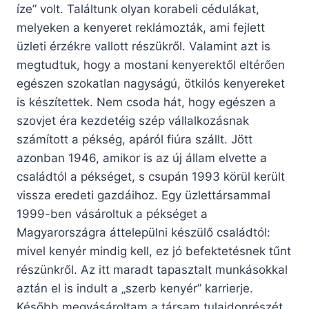
íze” volt. Találtunk olyan korabeli cédulákat,
melyeken a kenyeret reklámozták, ami fejlett
üzleti érzékre vallott részükről. Valamint azt is
megtudtuk, hogy a mostani kenyerektől eltérően
egészen szokatlan nagyságú, ötkilós kenyereket
is készítettek. Nem csoda hát, hogy egészen a
szovjet éra kezdetéig szép vállalkozásnak
számított a pékség, apáról fiúra szállt. Jött
azonban 1946, amikor is az új állam elvette a
családtól a pékséget, s csupán 1993 körül került
vissza eredeti gazdáihoz. Egy üzlettársammal
1999-ben vásároltuk a pékséget a
Magyarországra áttelepülni készülő családtól:
mivel kenyér mindig kell, ez jó befektetésnek tűnt
részünkről. Az itt maradt tapasztalt munkásokkal
aztán el is indult a „szerb kenyér” karrierje.
Később megvásároltam a társam tulajdonrészét