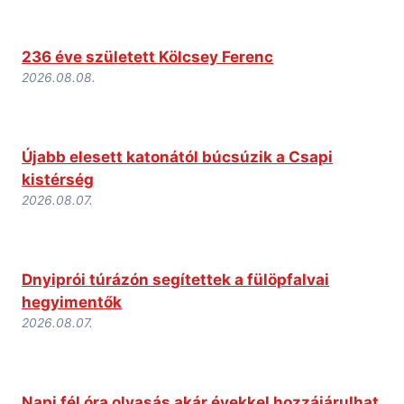
236 éve született Kölcsey Ferenc
2026.08.08.
Újabb elesett katonától búcsúzik a Csapi
kistérség
2026.08.07.
Dnyiprói túrázón segítettek a fülöpfalvai
hegyimentők
2026.08.07.
Napi fél óra olvasás akár évekkel hozzájárulhat