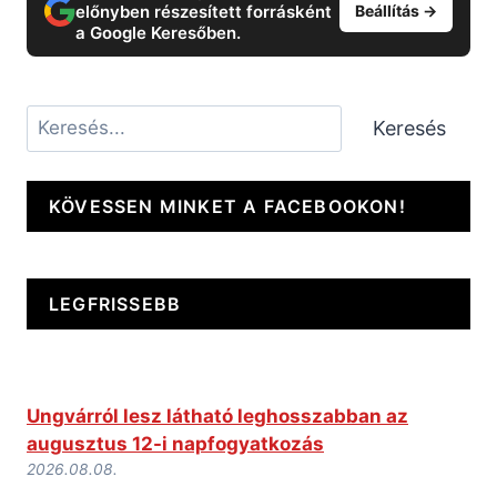
előnyben részesített forrásként
Beállítás →
a Google Keresőben.
Keresés
Keresés
KÖVESSEN MINKET A FACEBOOKON!
LEGFRISSEBB
Ungvárról lesz látható leghosszabban az
augusztus 12-i napfogyatkozás
2026.08.08.