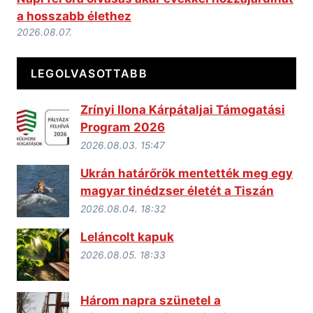
a hosszabb élethez
2026.08.07.
LEGOLVASOTTABB
Zrínyi Ilona Kárpátaljai Támogatási
Program 2026
2026.08.03. 15:47
Ukrán határőrök mentették meg egy
magyar tinédzser életét a Tiszán
2026.08.04. 18:32
Leláncolt kapuk
2026.08.05. 18:33
Három napra szünetel a