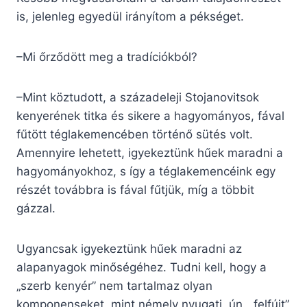
is, jelenleg egyedül irányítom a pékséget.
–Mi őrződött meg a tradíciókból?
–Mint köztudott, a századeleji Stojanovitsok
kenyerének titka és sikere a hagyományos, fával
fűtött téglakemencében történő sütés volt.
Amennyire lehetett, igyekeztünk hűek maradni a
hagyományokhoz, s így a téglakemencéink egy
részét továbbra is fával fűtjük, míg a többit
gázzal.
Ugyancsak igyekeztünk hűek maradni az
alapanyagok minőségéhez. Tudni kell, hogy a
„szerb kenyér” nem tartalmaz olyan
komponenseket, mint némely nyugati, ún. „felfújt”