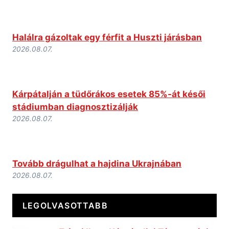
Halálra gázoltak egy férfit a Huszti járásban
2026.08.07.
Kárpátalján a tüdőrákos esetek 85%-át késői
stádiumban diagnosztizálják
2026.08.07.
Tovább drágulhat a hajdina Ukrajnában
2026.08.07.
LEGOLVASOTTABB