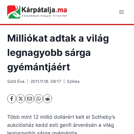
Skip
to
content
Milliókat adtak a világ
legnagyobb sárga
gyémántjáért
Sütő Éva
2011.11.16. 08:17
Színes
Több mint 12 millió dollárért kelt el Sotheby’s
aukciósház kedd esti genfi árverésén a világ
legnagyobb sárga gyémántja.