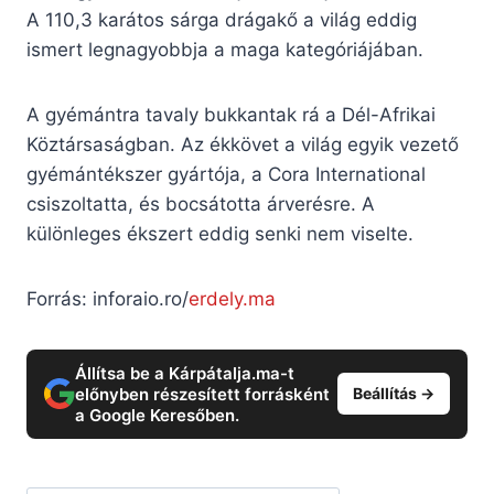
A 110,3 karátos sárga drágakő a világ eddig
ismert legnagyobbja a maga kategóriájában.
A gyémántra tavaly bukkantak rá a Dél-Afrikai
Köztársaságban. Az ékkövet a világ egyik vezető
gyémántékszer gyártója, a Cora International
csiszoltatta, és bocsátotta árverésre. A
különleges ékszert eddig senki nem viselte.
Forrás: inforaio.ro/
erdely.ma
Állítsa be a Kárpátalja.ma-t
előnyben részesített forrásként
Beállítás →
a Google Keresőben.