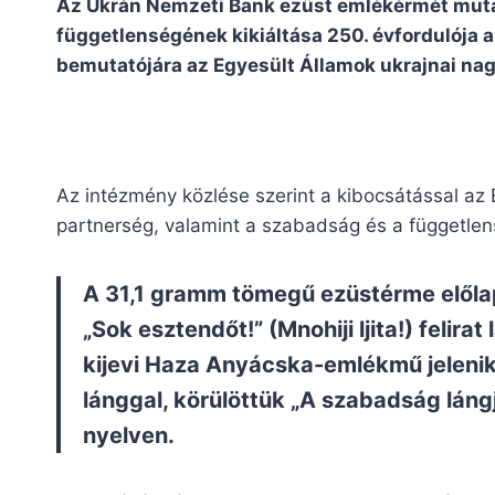
Az Ukrán Nemzeti Bank ezüst emlékérmét muta
függetlenségének kikiáltása 250. évfordulója 
bemutatójára az Egyesült Államok ukrajnai na
Az intézmény közlése szerint a kibocsátással az 
partnerség, valamint a szabadság és a függetlens
A 31,1 gramm tömegű ezüstérme előlapjá
„Sok esztendőt!” (Mnohiji ljita!) felir
kijevi Haza Anyácska-emlékmű jeleni
lánggal, körülöttük „A szabadság lángjá
nyelven.