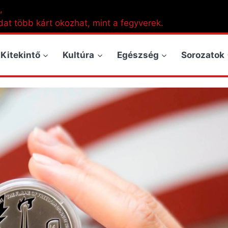
,
dat több kárt okozhat, mint a fegyverek.
Kitekintő
Kultúra
Egészség
Sorozatok