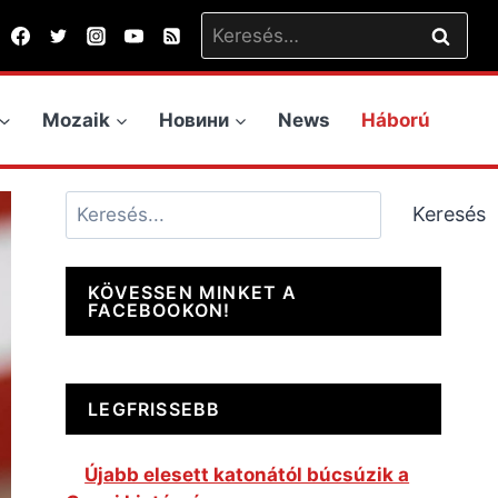
Keresés:
Mozaik
Новини
News
Háború
Keresés
Keresés
KÖVESSEN MINKET A
FACEBOOKON!
LEGFRISSEBB
Újabb elesett katonától búcsúzik a