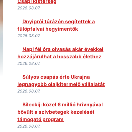
Csapi kistérség
2026.08.07.
Dnyiprói túrázón segítettek a
fülöpfalvai hegyimentők
2026.08.07.
Napi fél óra olvasás akár évekkel
hozzájárulhat a hosszabb élethez
2026.08.07.
Súlyos csapás érte Ukrajna
legnagyobb olajkitermelő vállalatát
2026.08.07.
Bileckij: közel 6 millió hrivnyával
bővült a szívbetegek kezelését
támogató program
2026.08.07.