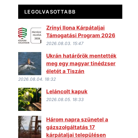
LEGOLVASOTTABB
Zrínyi Ilona Kárpátaljai
Támogatási Program 2026
2026.08.03. 15:47
Ukrán határőrök mentették
meg egy magyar tinédzser
életét a Tiszán
2026.08.04. 18:32
Leláncolt kapuk
2026.08.05. 18:33
Három napra szünetel a
gázszolgáltatás 17
kárpátaljai településen