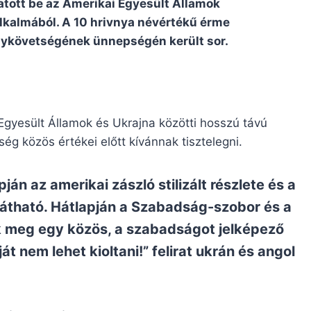
tott be az Amerikai Egyesült Államok
alkalmából. A 10 hrivnya névértékű érme
gykövetségének ünnepségén került sor.
Egyesült Államok és Ukrajna közötti hosszú távú
ég közös értékei előtt kívánnak tisztelegni.
n az amerikai zászló stilizált részlete és a
at látható. Hátlapján a Szabadság-szobor és a
k meg egy közös, a szabadságot jelképező
t nem lehet kioltani!” felirat ukrán és angol