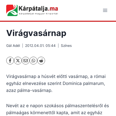
Skip
to
content
Virágvasárnap
Gál Adél
2012.04.01. 05:44
Színes
Virágvasárnap a húsvét előtti vasárnap, a római
egyház elnevezése szerint Dominica palmarum,
azaz pálma-vasárnap.
Nevét az e napon szokásos pálmaszentelésről és
pálmaágas körmenettől kapta, amit az egyház