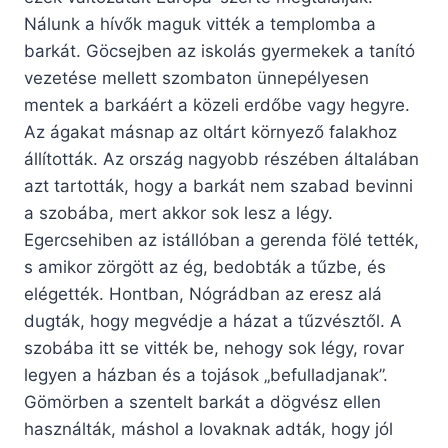
Nálunk a hívők maguk vitték a templomba a
barkát. Göcsejben az iskolás gyermekek a tanító
vezetése mellett szombaton ünnepélyesen
mentek a barkáért a közeli erdőbe vagy hegyre.
Az ágakat másnap az oltárt környező falakhoz
állították. Az ország nagyobb részében általában
azt tartották, hogy a barkát nem szabad bevinni
a szobába, mert akkor sok lesz a légy.
Egercsehiben az istállóban a gerenda fölé tették,
s amikor zörgött az ég, bedobták a tűzbe, és
elégették. Hontban, Nógrádban az eresz alá
dugták, hogy megvédje a házat a tűzvésztől. A
szobába itt se vitték be, nehogy sok légy, rovar
legyen a házban és a tojások „befulladjanak”.
Gömörben a szentelt barkát a dögvész ellen
használták, máshol a lovaknak adták, hogy jól