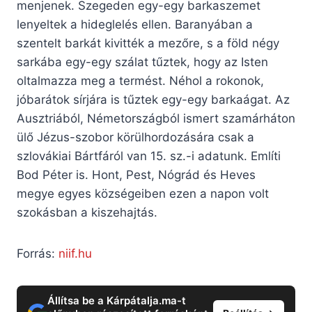
menjenek. Szegeden egy-egy barkaszemet
lenyeltek a hideglelés ellen. Baranyában a
szentelt barkát kivitték a mezőre, s a föld négy
sarkába egy-egy szálat tűztek, hogy az Isten
oltalmazza meg a termést. Néhol a rokonok,
jóbarátok sírjára is tűztek egy-egy barkaágat. Az
Ausztriából, Németországból ismert szamárháton
ülő Jézus-szobor körülhordozására csak a
szlovákiai Bártfáról van 15. sz.-i adatunk. Említi
Bod Péter is. Hont, Pest, Nógrád és Heves
megye egyes községeiben ezen a napon volt
szokásban a kiszehajtás.
Forrás:
niif.hu
Állítsa be a Kárpátalja.ma-t