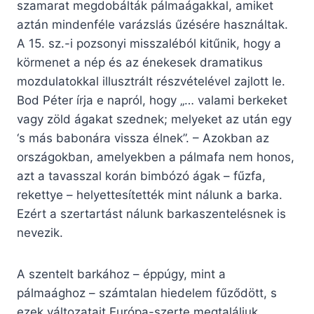
szamarat megdobálták pálmaágakkal, amiket
aztán mindenféle varázslás űzésére használtak.
A 15. sz.-i pozsonyi misszaléból kitűnik, hogy a
körmenet a nép és az énekesek dramatikus
mozdulatokkal illusztrált részvételével zajlott le.
Bod Péter írja e napról, hogy „… valami berkeket
vagy zöld ágakat szednek; melyeket az után egy
‘s más babonára vissza élnek”. – Azokban az
országokban, amelyekben a pálmafa nem honos,
azt a tavasszal korán bimbózó ágak – fűzfa,
rekettye – helyettesítették mint nálunk a barka.
Ezért a szertartást nálunk barkaszentelésnek is
nevezik.
A szentelt barkához – éppúgy, mint a
pálmaághoz – számtalan hiedelem fűződött, s
ezek változatait Európa-szerte megtaláljuk.