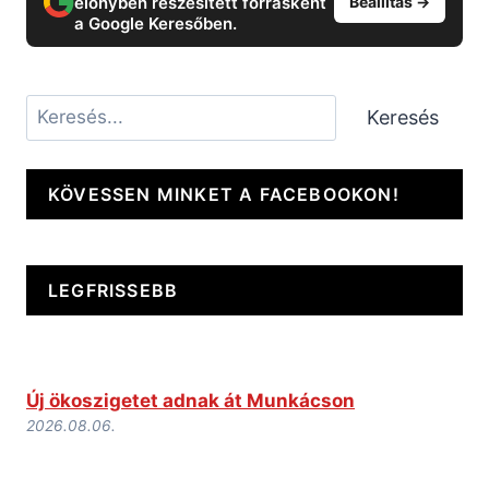
előnyben részesített forrásként
Beállítás →
a Google Keresőben.
Keresés
Keresés
KÖVESSEN MINKET A FACEBOOKON!
LEGFRISSEBB
Új ökoszigetet adnak át Munkácson
2026.08.06.