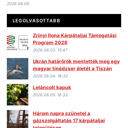
2026.08.06.
LEGOLVASOTTABB
Zrínyi Ilona Kárpátaljai Támogatási
Program 2026
2026.08.03. 15:47
Ukrán határőrök mentették meg egy
magyar tinédzser életét a Tiszán
2026.08.04. 18:32
Leláncolt kapuk
2026.08.05. 18:33
Három napra szünetel a
gázszolgáltatás 17 kárpátaljai
településen