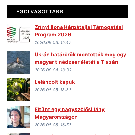
LEGOLVASOTTABB
Zrínyi Ilona Kárpátaljai Támogatási
Program 2026
2026.08.03. 15:47
Ukrán határőrök mentették meg egy
magyar tinédzser életét a Tiszán
2026.08.04. 18:32
Leláncolt kapuk
2026.08.05. 18:33
Eltűnt egy nagyszőlősi lány
Magyarországon
2026.08.08. 18:53