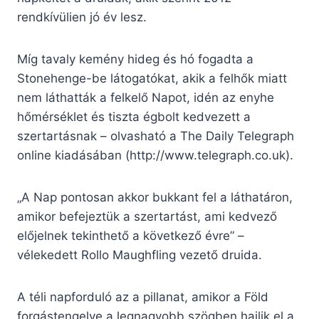
rendkívülien jó év lesz.
Míg tavaly kemény hideg és hó fogadta a
Stonehenge-be látogatókat, akik a felhők miatt
nem láthatták a felkelő Napot, idén az enyhe
hőmérséklet és tiszta égbolt kedvezett a
szertartásnak – olvasható a The Daily Telegraph
online kiadásában (http://www.telegraph.co.uk).
„A Nap pontosan akkor bukkant fel a láthatáron,
amikor befejeztük a szertartást, ami kedvező
előjelnek tekinthető a következő évre” –
vélekedett Rollo Maughfling vezető druida.
A téli napforduló az a pillanat, amikor a Föld
forgástengelye a legnagyobb szögben hajlik el a