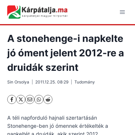
Skip
to
content
A stonehenge-i napkelte
jó óment jelent 2012-re a
druidák szerint
Sin Orsolya
2011.12.25. 08:29
Tudomány
A téli napforduló hajnali szertartásán
Stonehenge-ben jó ómennek értékelték a
napkeltét a druidák, akik szerint 2012