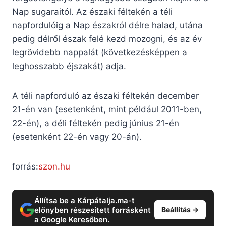
Nap sugaraitól. Az északi féltekén a téli
napfordulóig a Nap északról délre halad, utána
pedig délről észak felé kezd mozogni, és az év
legrövidebb nappalát (következésképpen a
leghosszabb éjszakát) adja.
A téli napforduló az északi féltekén december
21-én van (esetenként, mint például 2011-ben,
22-én), a déli féltekén pedig június 21-én
(esetenként 22-én vagy 20-án).
forrás:
szon.hu
Állítsa be a Kárpátalja.ma-t
előnyben részesített forrásként
Beállítás →
a Google Keresőben.