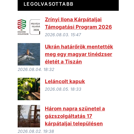
LEGOLVASOTTABB
Zrínyi Ilona Kárpátaljai
Támogatási Program 2026
2026.08.03. 15:47
Ukrán határőrök mentették
meg egy magyar tinédzser
életét a Tiszán
2026.08.04. 18:32
Leláncolt kapuk
2026.08.05. 18:33
Három napra szünetel a
gázszolgáltatás 17
kárpátaljai településen
2026.08.02. 19:38