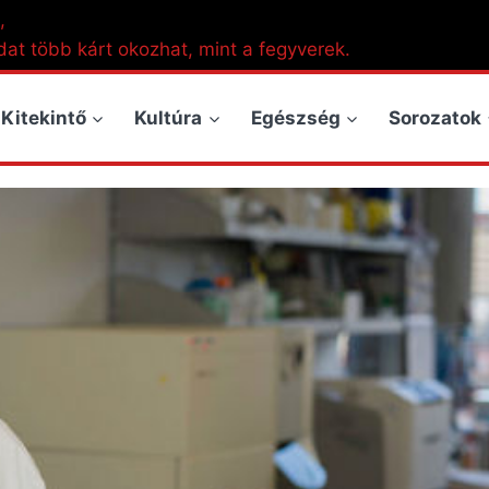
,
dat több kárt okozhat, mint a fegyverek.
Kitekintő
Kultúra
Egészség
Sorozatok