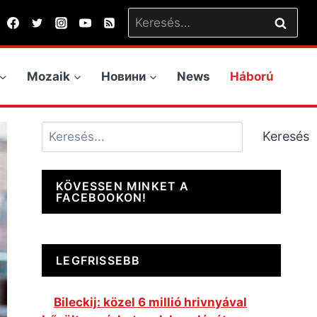
Keresés:
Mozaik
Новини
News
Háború
Keresés
Keresés
KÖVESSEN MINKET A
FACEBOOKON!
LEGFRISSEBB
Bileckij: közel 6 millió hrivnyával