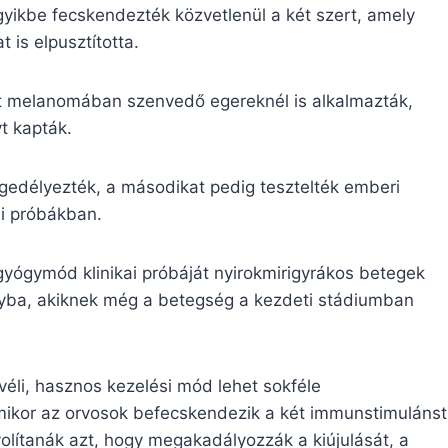
gyikbe fecskendezték közvetlenül a két szert, amely
is elpusztította.
int melanomában szenvedő egereknél is alkalmazták,
t kapták.
gedélyezték, a másodikat pedig tesztelték emberi
ai próbákban.
 gyógymód klinikai próbáját nyirokmirigyrákos betegek
yba, akiknek még a betegség a kezdeti stádiumban
véli, hasznos kezelési mód lehet sokféle
 amikor az orvosok befecskendezik a két immunstimulánst
olítanák azt, hogy megakadályozzák a kiújulását, a