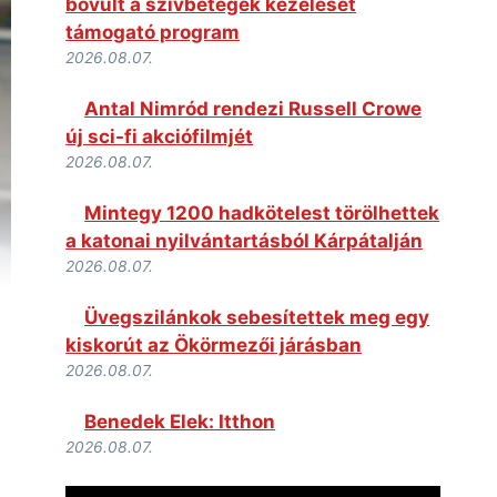
bővült a szívbetegek kezelését
támogató program
2026.08.07.
Antal Nimród rendezi Russell Crowe
új sci-fi akciófilmjét
2026.08.07.
Mintegy 1200 hadkötelest törölhettek
a katonai nyilvántartásból Kárpátalján
2026.08.07.
Üvegszilánkok sebesítettek meg egy
kiskorút az Ökörmezői járásban
2026.08.07.
Benedek Elek: Itthon
2026.08.07.