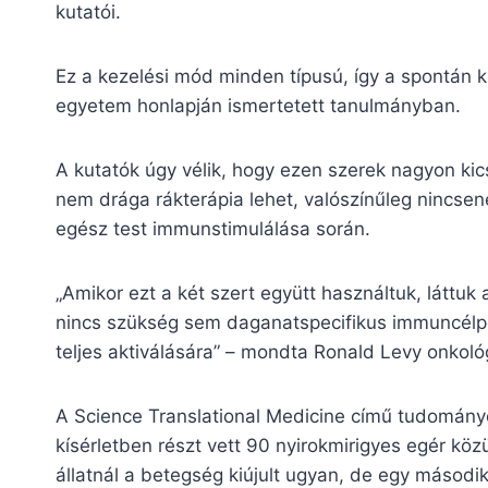
kutatói.
Ez a kezelési mód minden típusú, így a spontán 
egyetem honlapján ismertetett tanulmányban.
A kutatók úgy vélik, hogy ezen szerek nagyon kic
nem drága rákterápia lehet, valószínűleg nincsen
egész test immunstimulálása során.
„Amikor ezt a két szert együtt használtuk, láttuk
nincs szükség sem daganatspecifikus immuncélp
teljes aktiválására” – mondta Ronald Levy onkoló
A Science Translational Medicine című tudományo
kísérletben részt vett 90 nyirokmirigyes egér k
állatnál a betegség kiújult ugyan, de egy másodi