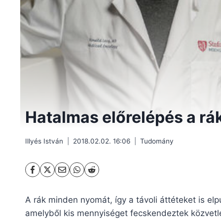
Hatalmas előrelépés a rák
Illyés István
2018.02.02. 16:06
Tudomány
A rák minden nyomát, így a távoli áttéteket is el
amelyből kis mennyiséget fecskendeztek közvetl