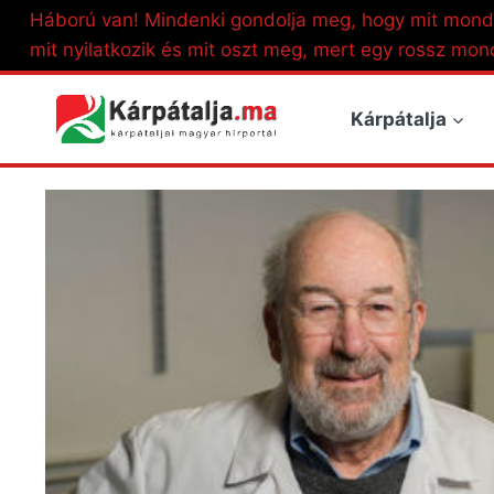
Skip
Háború van! Mindenki gondolja meg, hogy mit mond
to
mit nyilatkozik és mit oszt meg, mert egy rossz mon
content
Kárpátalja