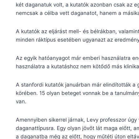
két daganatuk volt, a kutatók azonban csak az e
nemcsak a célba vett daganatot, hanem a másikat 
A kutatók az eljárást mell- és bélrákban, valam
minden ráktípus esetében ugyanazt az eredmény
Az egyik hatóanyagot már emberi használatra en
használatra a kutatáshoz nem kötődő más klinik
A stanfordi kutatók januárban már elindították a
körében. 15 olyan beteget vonnak be a tanulmán
van.
Amennyiben sikerrel járnak, Levy professzor úgy 
daganattípusra. Egy olyan jövőt lát maga előtt,
a daganatba még az előtt, hogy műtéti úton eltáv