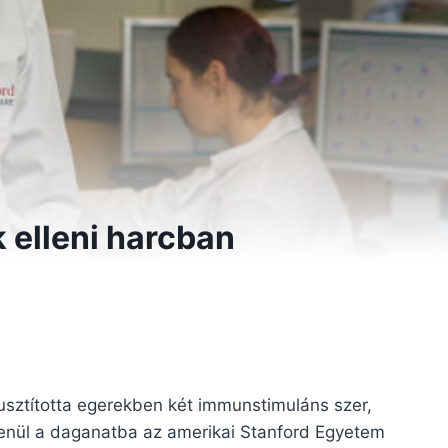
 elleni harcban
pusztította egerekben két immunstimuláns szer,
enül a daganatba az amerikai Stanford Egyetem