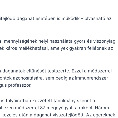
kifejlődő daganat esetében is működik – olvasható az
si mennyiségének helyi használata gyors és viszonylag
ek káros mellékhatásai, amelyek gyakran fellépnek az
 a daganatok eltűnését testszerte. Ezzel a módszerrel
ontok azonosítására, sem pedig az immunrendszer
gus professzor.
s folyóiratban közzétett tanulmány szerint a
özül ezen módszerrel 87 meggyógyult a rákból. Három
k kezelés után a daganat visszafejlődött. Az egereknek