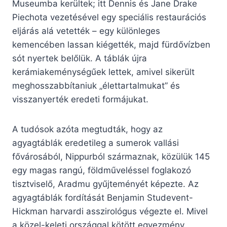
Museumba kerültek; itt Dennis és Jane Drake
Piechota vezetésével egy speciális restaurációs
eljárás alá vetették – egy különleges
kemencében lassan kiégették, majd fürdővízben
sót nyertek belőlük. A táblák újra
kerámiakeménységűek lettek, amivel sikerült
meghosszabbítaniuk „élettartalmukat” és
visszanyerték eredeti formájukat.
A tudósok azóta megtudták, hogy az
agyagtáblák eredetileg a sumerok vallási
fővárosából, Nippurból származnak, közülük 145
egy magas rangú, földműveléssel foglakozó
tisztviselő, Aradmu gyűjteményét képezte. Az
agyagtáblák fordítását Benjamin Studevent-
Hickman harvardi asszirológus végezte el. Mivel
a közel-keleti országgal kötött egyezmény