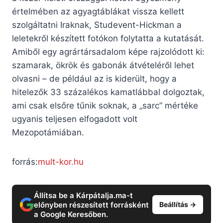
értelmében az agyagtáblákat vissza kellett
szolgáltatni Iraknak, Studevent-Hickman a
leletekről készített fotókon folytatta a kutatását.
Amiből egy agrártársadalom képe rajzolódott ki:
szamarak, ökrök és gabonák átvételéről lehet
olvasni – de például az is kiderült, hogy a
hitelezők 33 százalékos kamatlábbal dolgoztak,
ami csak elsőre tűnik soknak, a „sarc” mértéke
ugyanis teljesen elfogadott volt
Mezopotámiában.
forrás:
mult-kor.hu
Állítsa be a Kárpátalja.ma-t
előnyben részesített forrásként
Beállítás →
a Google Keresőben.