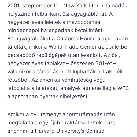
2001. szeptember 11-i New York-i terrortámadás
helyszínén felbukkant ősi agyagtáblákat.
A
négyezer éves leletek a mezopotámiai
mindennapokba engednek betekintést.
Az agyagtáblákat a Customs House alagsorában
tárolták, mikor a World Trade Center az épületbe
becsapódó repülőgépek után leomlott. Az ősi,
négyezer éves táblákat – összesen 301-et –
valamikor a támadás előtt lophatták el Irak déli
részéből. Az amerikai vámhatóság végül
lefoglalta a leleteket, amelyek átmenetileg a WTC
alagsorában nyertek elhelyezést.
Amikor a gyűjteményt a terrortámadás után
megtalálták, egy újabb raktárba tették őket,
ahonnan a Harvard University’s Semitic