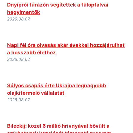
Dnyiprói túrázón segítettek a fülöpfalvai
hegyimentők
2026.08.07.
Napi fél óra olvasás akár évekkel hozzájárulhat
a hosszabb élethez
2026.08.07.
Súlyos csapás érte Ukrajna legnagyobb
olajkitermelő vállalatát
2026.08.07.
Bileckij: közel 6 millió hrivnyával bővült a