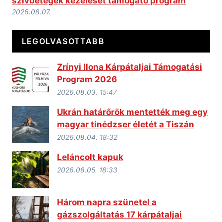
szívbetegek kezelését támogató program
2026.08.07.
LEGOLVASOTTABB
Zrínyi Ilona Kárpátaljai Támogatási
Program 2026
2026.08.03. 15:47
Ukrán határőrök mentették meg egy
magyar tinédzser életét a Tiszán
2026.08.04. 18:32
Leláncolt kapuk
2026.08.05. 18:33
Három napra szünetel a
gázszolgáltatás 17 kárpátaljai