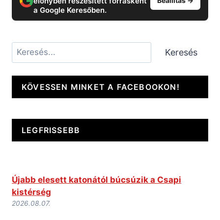
előnyben részesített forrásként
Beállítás →
a Google Keresőben.
Keresés
Keresés
KÖVESSEN MINKET A FACEBOOKON!
LEGFRISSEBB
Újabb elesett katonától búcsúzik a Csapi
kistérség
2026.08.07.