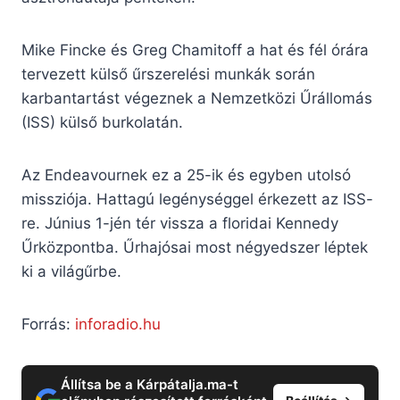
Mike Fincke és Greg Chamitoff a hat és fél órára
tervezett külső űrszerelési munkák során
karbantartást végeznek a Nemzetközi Űrállomás
(ISS) külső burkolatán.
Az Endeavournek ez a 25-ik és egyben utolsó
missziója. Hattagú legénységgel érkezett az ISS-
re. Június 1-jén tér vissza a floridai Kennedy
Űrközpontba. Űrhajósai most négyedszer léptek
ki a világűrbe.
Forrás:
inforadio.hu
Állítsa be a Kárpátalja.ma-t