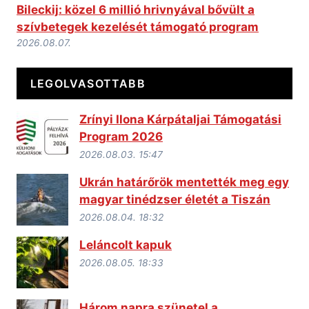
Bileckij: közel 6 millió hrivnyával bővült a
szívbetegek kezelését támogató program
2026.08.07.
LEGOLVASOTTABB
Zrínyi Ilona Kárpátaljai Támogatási
Program 2026
2026.08.03. 15:47
Ukrán határőrök mentették meg egy
magyar tinédzser életét a Tiszán
2026.08.04. 18:32
Leláncolt kapuk
2026.08.05. 18:33
Három napra szünetel a