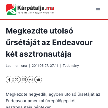
Skip
to
content
Megkezdte utolsó
űrsétáját az Endeavour
két asztronautája
Lechner Ilona
2011.05.27. 07:11
Tudomány
Megkezdte negyedik, egyben utolsó űrsétáját az
Endeavour amerikai űrrepülőgép két
asztronautája pénteken.