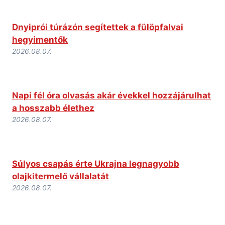
Dnyiprói túrázón segítettek a fülöpfalvai
hegyimentők
2026.08.07.
Napi fél óra olvasás akár évekkel hozzájárulhat
a hosszabb élethez
2026.08.07.
Súlyos csapás érte Ukrajna legnagyobb
olajkitermelő vállalatát
2026.08.07.