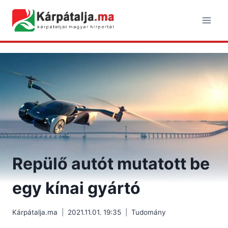
Skip
to
content
Repülő autót mutatott be
egy kínai gyártó
Kárpátalja.ma
2021.11.01. 19:35
Tudomány