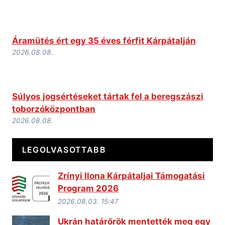
Áramütés ért egy 35 éves férfit Kárpátalján
2026.08.08.
Súlyos jogsértéseket tártak fel a beregszászi
toborzóközpontban
2026.08.08.
LEGOLVASOTTABB
Zrínyi Ilona Kárpátaljai Támogatási
Program 2026
2026.08.03. 15:47
Ukrán határőrök mentették meg egy