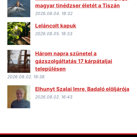
magyar tinédzser életét a Tiszán
2026.08.04. 18:32
Leláncolt kapuk
2026.08.05. 18:33
Három napra szünetel a
gázszolgáltatás 17 kárpátaljai
településen
2026.08.02. 19:38
Elhunyt Szalai Imre, Badaló elöljárója
2026.08.02. 16:43